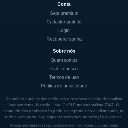
práticas éticas rigorosas e um alto nível de
Conta
transparência em todas as suas operações.
Seja premium
Além disso, em resposta à crescente
Cadastro gratuito
digitalização do setor financeiro, a National
Login
Holdings se adaptou implementando
Recuperar senha
tecnologias modernas que facilitam o acesso
dos clientes a informações e ferramentas de
Sobre nós
investimento.
Quem somos
Fale conosco
O compromisso da National Holdings com a
Termos de uso
inovação é refletido em seus esforços para
constantemente melhorar seus serviços e
Política de privacidade
manter-se atualizada com as tendências do
As análises publicadas estão sob a responsabilidade do analista
mercado. Isso inclui a oferta de plataformas
independente, Marcílio Lima, CNPI Fundamentalista 7947. O
de trading online, que permitem aos
conteúdo das análises não pode ser reproduzido ou distribuído, no
investidores monitorar seus portfólios em
todo ou em parte, a qualquer terceiro sem autorização expressa.
tempo real e realizar transações de maneira
As análises realizadas são baseadas em informações públicas, como