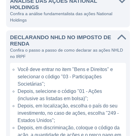
ANÁLISE DAS AÇÕES NATIONAL
A National Holdings opera em várias áreas
HOLDINGS
do mercado financeiro, com ênfase especial
Confira a análise fundamentalista das ações National
Holdings
em intermediação, consultoria de
investimentos e serviços de corretagem. Isso
DECLARANDO NHLD NO IMPOSTO DE
inclui a assistência a clientes na compra e
RENDA
venda de ativos financeiros, bem como
Confira o passo a passo de como declarar as ações NHLD
oferecendo conselhos sobre estratégias de
no IRPF
investimento apropriadas. Com sua atuação,
Você deve entrar no item "Bens e Direitos" e
a empresa busca maximizar o potencial de
selecionar o código "03 - Participações
retorno para os seus clientes, além de
Societárias";
proporcionar uma abordagem personalizada
Depois, selecione o código "01 - Ações
que leva em consideração as necessidades
(inclusive as listadas em bolsa)";
e objetivos individuais de cada cliente.
Depois, em localização, escolha o país do seu
investimento, no caso de ações, escolha "249 -
ATUAÇÃO DA NATIONAL HOLDINGS
Estados Unidos";
Depois, em discriminação, coloque o código da
O modelo de negócios da National Holdings
ação, a quantidade de ações e o preço pago em