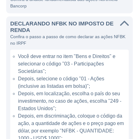
Bancorp
setor bancário, oferecendo serviços como
contas de depósito, empréstimos pessoais,
DECLARANDO NFBK NO IMPOSTO DE
empréstimos comerciais e hipotecas. A
RENDA
receita da empresa é gerada principalmente
Confira o passo a passo de como declarar as ações NFBK
através da concessão de empréstimos e da
no IRPF
cobrança de juros sobre esses empréstimos.
Você deve entrar no item "Bens e Direitos" e
Através de sua rede de agências, a
selecionar o código "03 - Participações
Northfield Bank busca atender às
Societárias";
necessidades financeiras de seus clientes,
Depois, selecione o código "01 - Ações
proporcionando serviços personalizados e
(inclusive as listadas em bolsa)";
acessíveis.
Depois, em localização, escolha o país do seu
investimento, no caso de ações, escolha "249 -
ATUAÇÃO DA NORTHFIELD BANCORP
Estados Unidos";
Depois, em discriminação, coloque o código da
A Northfield Bancorp opera na área de Nova
ação, a quantidade de ações e o preço pago em
Jersey e em partes de Nova Iorque, onde
dólar, por exemplo "NFBK - QUANTIDADE:
possui várias agências. Sua principal missão
1000 - USD$ 1000";