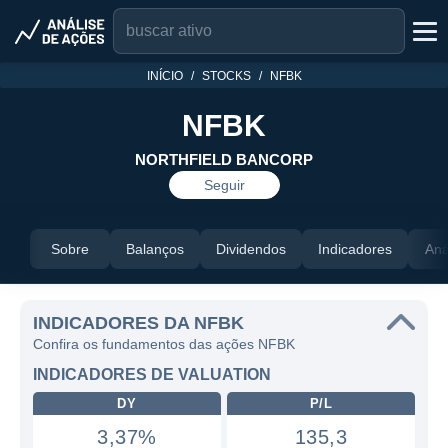
INÍCIO
STOCKS
NFBK
NFBK
NORTHFIELD BANCORP
Seguir
Sobre
Balanços
Dividendos
Indicadores
Aná
INDICADORES DA NFBK
Confira os fundamentos das ações NFBK
INDICADORES DE VALUATION
DY
P/L
3,37%
135,3