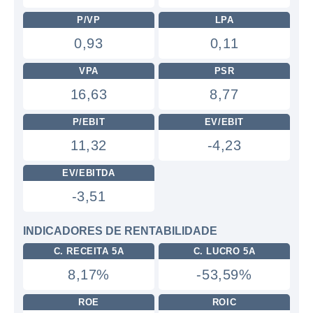
P/VP
LPA
0,93
0,11
VPA
PSR
16,63
8,77
P/EBIT
EV/EBIT
11,32
-4,23
EV/EBITDA
-3,51
INDICADORES DE RENTABILIDADE
C. RECEITA 5A
C. LUCRO 5A
8,17%
-53,59%
ROE
ROIC