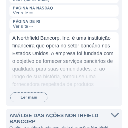
PÁGINA NA NASDAQ
Ver site ⇨
PÁGINA DE RI
Ver site ⇨
A Northfield Bancorp, Inc. é uma instituição
financeira que opera no setor bancário nos
Estados Unidos. A empresa foi fundada com
o objetivo de fornecer serviços bancários de
qualidade para suas comunidades, e, ao
longo de sua história, tornou-se uma
fornecedora respeitada de produtos
financeiros e serviços. A Northfield é a
Ler mais
empresa controladora do Northfield Bank,
que oferece uma ampla gama de serviços
financeiros para indivíduos e empresas.
ANÁLISE DAS AÇÕES NORTHFIELD
BANCORP
A Northfield Bancorp atua principalmente no
Confira a análise fundamentalista das ações Northfield