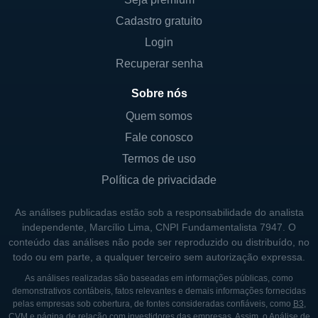
de imóveis, empréstimos pessoais e
Cadastro gratuito
comerciais. A empresa também oferece
Login
produtos financeiros como serviços de cartão
Recuperar senha
de crédito e linhas de crédito. A gestão de
patrimônio é uma área em crescente
Sobre nós
desenvolvimento, onde a Northfield busca
Quem somos
oferecer soluções personalizadas para
Fale conosco
clientes que desejam planejar e gerenciar
Termos de uso
suas finanças ao longo do tempo.
Política de privacidade
CONTROLADORES E SÓCIOS DA
As análises publicadas estão sob a responsabilidade do analista
NORTHFIELD BANCORP
independente, Marcílio Lima, CNPI Fundamentalista 7947. O
conteúdo das análises não pode ser reproduzido ou distribuído, no
A Northfield Bancorp é uma empresa de
todo ou em parte, a qualquer terceiro sem autorização expressa.
capital aberto e, como tal, seu capital é
As análises realizadas são baseadas em informações públicas, como
distribuído entre vários acionistas, incluindo
demonstrativos contábeis, fatos relevantes e demais informações fornecidas
pelas empresas sob cobertura, de fontes consideradas confiáveis, como
B3
,
investidores institucionais e indivíduos. A
CVM
e página de relação com investidores das empresas. Assim, o Análise de