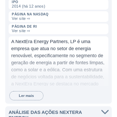
IPO
2014 (há 12 anos)
PÁGINA NA NASDAQ
Ver site ⇨
PÁGINA DE RI
Ver site ⇨
A NextEra Energy Partners, LP é uma
empresa que atua no setor de energia
renovável, especificamente no segmento de
geração de energia a partir de fontes limpas,
como a solar e a eólica. Com uma estrutura
de negócios voltada para a sustentabilidade,
a NextEra Energy se destaca no mercado
por seu compromisso com a redução da
Ler mais
emissão de carbono e o aumento da
capacidade de geração de eletricidade a
partir de fontes renováveis.
ANÁLISE DAS AÇÕES NEXTERA