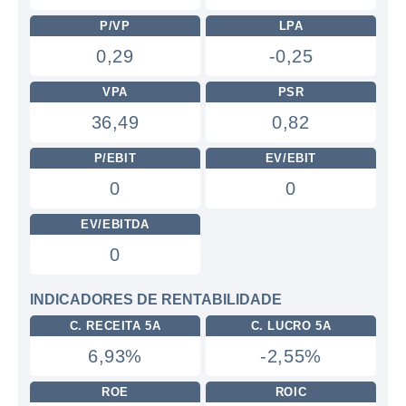
P/VP
LPA
0,29
-0,25
VPA
PSR
36,49
0,82
P/EBIT
EV/EBIT
0
0
EV/EBITDA
0
INDICADORES DE RENTABILIDADE
C. RECEITA 5A
C. LUCRO 5A
6,93%
-2,55%
ROE
ROIC