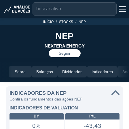
INÍCIO
STOCKS
NEP
NEP
NEXTERA ENERGY
Seguir
Sobre
Balanços
Dividendos
Indicadores
Aná
INDICADORES DA NEP
Confira os fundamentos das ações NEP
INDICADORES DE VALUATION
DY
P/L
0%
-43,43