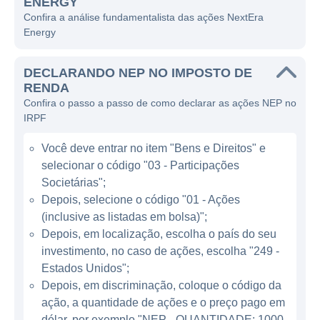
ENERGY
A companhia é parte do grupo NextEra
Confira a análise fundamentalista das ações NextEra
Energy
Energy, Inc., um dos maiores produtores de
energia renovável no mundo, e sua principal
DECLARANDO NEP NO IMPOSTO DE
função é adquirir, administrar e operar ativos
RENDA
de energia renovável. O foco da NextEra
Confira o passo a passo de como declarar as ações NEP no
Energy Partners está em gerar receitas por
IRPF
meio da operação de usinas de energia solar
Você deve entrar no item "Bens e Direitos" e
e eólica, além de fornecer serviços de
selecionar o código "03 - Participações
manutenção e operação para garantir a
Societárias";
eficiência e a entrega contínua de energia
Depois, selecione o código "01 - Ações
aos seus clientes.
(inclusive as listadas em bolsa)";
Depois, em localização, escolha o país do seu
ATUAÇÃO DA NEXTERA ENERGY
investimento, no caso de ações, escolha "249 -
PARTNERS
Estados Unidos";
Depois, em discriminação, coloque o código da
NextEra Energy Partners, LP é um dos
ação, a quantidade de ações e o preço pago em
líderes no setor de energia renovável nos
dólar, por exemplo "NEP - QUANTIDADE: 1000