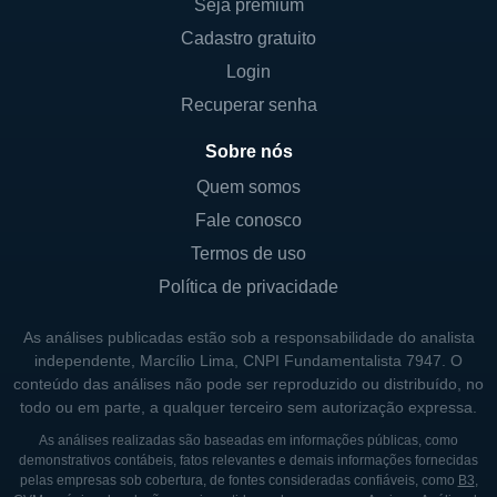
operacional.
Seja premium
Cadastro gratuito
A NEXTERA ENERGY PARTNERS NO
Login
MERCADO
Recuperar senha
A NextEra Energy Partners se posiciona
Sobre nós
como uma empresa sólida no mercado de
Quem somos
energia renovável, e seu crescimento é
Fale conosco
impulsionado pela demanda crescente por
Termos de uso
soluções de energia limpa. Os consumidores
Política de privacidade
e empresas estão cada vez mais buscando
maneiras de diminuir a pegada de carbono e
As análises publicadas estão sob a responsabilidade do analista
optar por energias sustentáveis, e a NextEra
independente, Marcílio Lima, CNPI Fundamentalista 7947. O
conteúdo das análises não pode ser reproduzido ou distribuído, no
se apresenta como uma alternativa confiável
todo ou em parte, a qualquer terceiro sem autorização expressa.
e escalável nesse setor.
As análises realizadas são baseadas em informações públicas, como
A empresa, sendo uma subsidiária da
demonstrativos contábeis, fatos relevantes e demais informações fornecidas
pelas empresas sob cobertura, de fontes consideradas confiáveis, como
B3
,
NextEra Energy, Inc., se beneficia da