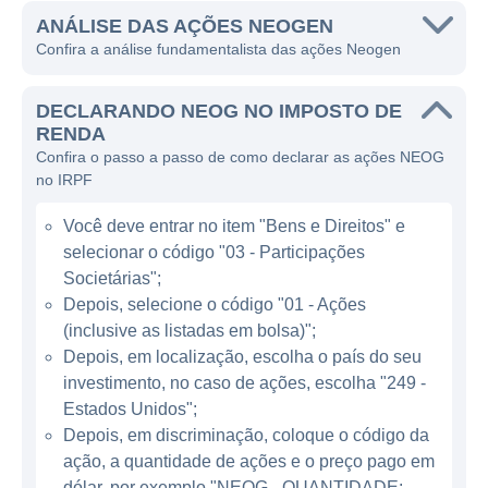
de controle de qualidade em diversas áreas
ANÁLISE DAS AÇÕES NEOGEN
Confira a análise fundamentalista das ações Neogen
do setor alimentício e veterinário.
A Neogen atua em dois segmentos
DECLARANDO NEOG NO IMPOSTO DE
principais: segurança alimentar e saúde
RENDA
Confira o passo a passo de como declarar as ações NEOG
animal. No sector de segurança alimentar, a
no IRPF
empresa oferece uma gama de testes para
detectar contaminantes em alimentos, como
Você deve entrar no item "Bens e Direitos" e
patógenos, alérgenos e resíduos de
selecionar o código "03 - Participações
pesticidas. Esses testes são fundamentais
Societárias";
para garantir que os alimentos sejam
Depois, selecione o código "01 - Ações
(inclusive as listadas em bolsa)";
seguros para o consumo humano,
Depois, em localização, escolha o país do seu
atendendo às regulamentações e exigências
investimento, no caso de ações, escolha "249 -
do mercado. Por outro lado, no segmento de
Estados Unidos";
saúde animal, a Neogen fornece produtos
Depois, em discriminação, coloque o código da
para testes diagnósticos, vacinas e
ação, a quantidade de ações e o preço pago em
suplementos nutricionais, focando em
dólar, por exemplo "NEOG - QUANTIDADE: