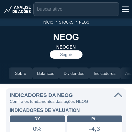
INÍCIO
STOCKS
NEOG
NEOG
NEOGEN
Seguir
Sobre
Balanços
Dividendos
Indicadores
Aná
INDICADORES DA NEOG
Confira os fundamentos das ações NEOG
INDICADORES DE VALUATION
DY
P/L
0%
-4,3