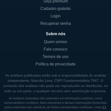
Seja premium
O modelo de negócios da Neogen gira em
Cadastro gratuito
torno de suas linhas de produtos inovadores
Login
e sua capacidade de atender a uma ampla
gama de necessidades de segurança
Recuperar senha
alimentar e saúde animal. A empresa investe
Sobre nós
extensivamente em pesquisa e
Quem somos
desenvolvimento para aprimorar suas ofertas
Fale conosco
e assegurar que seus produtos sigam as
últimas normas e regulamentações. Além
Termos de uso
disso, a Neogen está constantemente
Política de privacidade
buscando novas oportunidades de mercado,
As análises publicadas estão sob a responsabilidade do analista
seja através da expansão de seu portfólio de
independente, Marcílio Lima, CNPI Fundamentalista 7947. O
produtos ou através de aquisições
conteúdo das análises não pode ser reproduzido ou distribuído, no
estratégicas.
todo ou em parte, a qualquer terceiro sem autorização expressa.
As análises realizadas são baseadas em informações públicas, como
A Neogen também possui parcerias robustas
demonstrativos contábeis, fatos relevantes e demais informações fornecidas
com organizações do setor privado e do
pelas empresas sob cobertura, de fontes consideradas confiáveis, como
B3
,