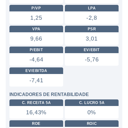
P/VP
LPA
1,25
-2,8
VPA
PSR
9,66
3,01
P/EBIT
EV/EBIT
-4,64
-5,76
EV/EBITDA
-7,41
INDICADORES DE RENTABILIDADE
C. RECEITA 5A
C. LUCRO 5A
16,43%
0%
ROE
ROIC