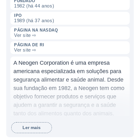
FUNDADO
1982 (há 44 anos)
IPO
1989 (há 37 anos)
PÁGINA NA NASDAQ
Ver site ⇨
PÁGINA DE RI
Ver site ⇨
A Neogen Corporation é uma empresa
americana especializada em soluções para
segurança alimentar e saúde animal. Desde
sua fundação em 1982, a Neogen tem como
objetivo fornecer produtos e serviços que
ajudem a garantir a segurança e a saúde
tanto dos alimentos quanto dos animais.
Com uma vasta gama de produtos, a
Ler mais
empresa encontra-se na vanguarda da
inovação em diagnósticos, testes, e soluções