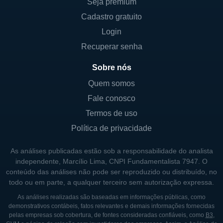
Seja premium
Outro aspecto importante da Myomo é sua
Cadastro gratuito
abordagem centrada no paciente. A empresa
Login
não apenas se concentra na venda de
Recuperar senha
produtos, mas também investe em
programas educacionais e em suporte
Sobre nós
contínuo para garantir que os usuários tirem
Quem somos
o máximo proveito de suas ofertas. Além
Fale conosco
disso, a Myomo se empenha em ajudar os
Termos de uso
profissionais de saúde a compreenderem e
Política de privacidade
utilizarem efetivamente suas tecnologias,
promovendo uma integração harmoniosa no
As análises publicadas estão sob a responsabilidade do analista
ambiente de reabilitação.
independente, Marcílio Lima, CNPI Fundamentalista 7947. O
conteúdo das análises não pode ser reproduzido ou distribuído, no
todo ou em parte, a qualquer terceiro sem autorização expressa.
HISTÓRICO DA MYOMO
As análises realizadas são baseadas em informações públicas, como
demonstrativos contábeis, fatos relevantes e demais informações fornecidas
A Myomo foi criada a partir da paixão de
pelas empresas sob cobertura, de fontes consideradas confiáveis, como
B3
,