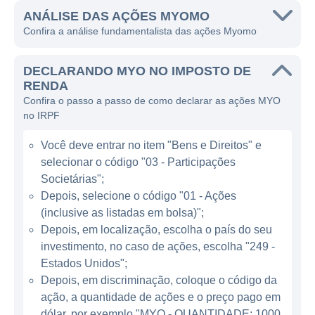
medula espinhal.
ANÁLISE DAS AÇÕES MYOMO
Confira a análise fundamentalista das ações Myomo
A principal linha de produto da Myomo é o
MyoPro, uma órtese de extremidade superior
DECLARANDO MYO NO IMPOSTO DE
que ajuda os pacientes a recuperar a
RENDA
Confira o passo a passo de como declarar as ações MYO
capacidade de movimentação dos braços e
no IRPF
das mãos. Esses dispositivos robóticos são
projetados para serem usados por usuários
Você deve entrar no item "Bens e Direitos" e
que ainda possuem algum nível de controle
selecionar o código "03 - Participações
muscular, permitindo que eles movam as
Societárias";
extremidades de forma mais eficiente e
Depois, selecione o código "01 - Ações
(inclusive as listadas em bolsa)";
independente.
Depois, em localização, escolha o país do seu
investimento, no caso de ações, escolha "249 -
ATUAÇÃO DA MYOMO
Estados Unidos";
Depois, em discriminação, coloque o código da
A Myomo opera principalmente no setor de
ação, a quantidade de ações e o preço pago em
tecnologia médica, focando em reabilitação e
dólar, por exemplo "MYO - QUANTIDADE: 1000