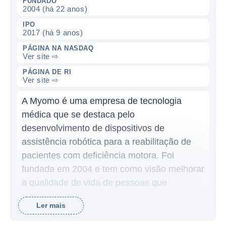
FUNDADO
2004 (há 22 anos)
IPO
2017 (há 9 anos)
PÁGINA NA NASDAQ
Ver site ⇨
PÁGINA DE RI
Ver site ⇨
A Myomo é uma empresa de tecnologia
médica que se destaca pelo
desenvolvimento de dispositivos de
assistência robótica para a reabilitação de
pacientes com deficiência motora. Foi
fundada em 2004 e tem como visão melhorar
a qualidade de vida de pessoas que
sofreram lesões ou que apresentam
Ler mais
condições que afetam a mobilidade, como
AVC (acidente vascular cerebral) e lesões na