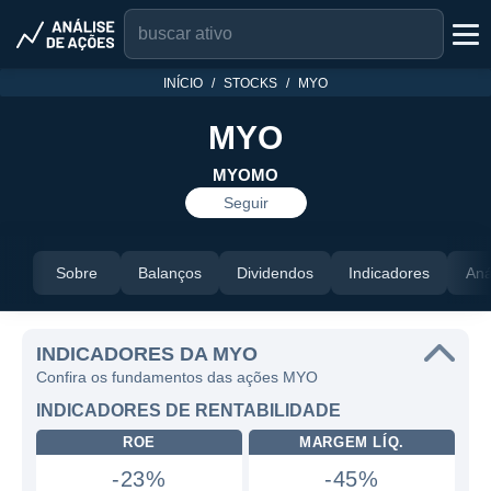
INÍCIO
STOCKS
MYO
MYO
MYOMO
Seguir
Sobre
Balanços
Dividendos
Indicadores
Aná
INDICADORES DA MYO
Confira os fundamentos das ações MYO
INDICADORES DE RENTABILIDADE
ROE
MARGEM LÍQ.
-23%
-45%