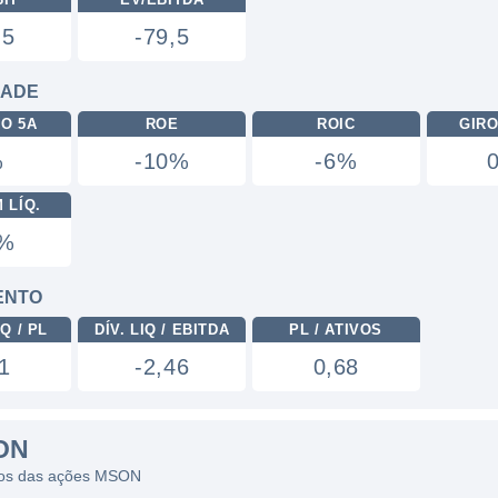
,5
-79,5
DADE
RO 5A
ROE
ROIC
GIRO
%
-10%
-6%
 LÍQ.
9%
ENTO
Q / PL
DÍV. LIQ / EBITDA
PL / ATIVOS
1
-2,46
0,68
ON
ficos das ações MSON