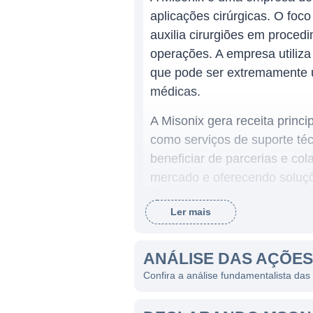
aplicações cirúrgicas. O foc
auxilia cirurgiões em proced
operações. A empresa utiliza 
que pode ser extremamente úti
médicas.
A Misonix gera receita princ
como serviços de suporte téc
beneficiar de parcerias e c
mercado e oferecendo soluçõ
contínuo de receita através
Ler mais
dispositivos.
ATUAÇÃO DA MISONIX
ANÁLISE DAS AÇÕES
Confira a análise fundamentalista das
A Misonix opera principalm
internacionais, aumentando 