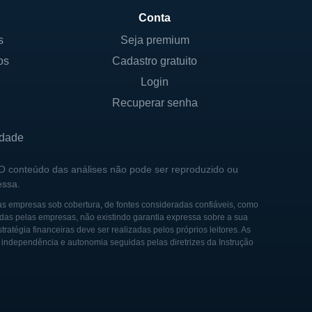
rimorar suas ofertas e
Conta
onais de saúde e pacientes. A
s
Seja premium
e a ela estar na vanguarda
os
Cadastro gratuito
a linha de produtos e na
Login
er em tecnologia médica.
Recuperar senha
idade
ação de instrumentos
 O conteúdo das análises não pode ser reproduzido ou
cando-se gradualmente no
essa.
experimentou várias
as empresas sob cobertura, de fontes consideradas confiáveis, como
 técnicas.
das pelas empresas, não existindo garantia expressa sobre a sua
tégia financeiras deve ser realizadas pelos próprios leitores. As
 ultrassom em procedimentos
e independência e autonomia seguidas pelas diretrizes da Instrução
zar essa técnica no campo
a e contínua no processo de
oria dos cuidados ao