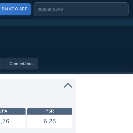
BAIXE O APP
Comentários
VPA
PSR
7,76
6,25