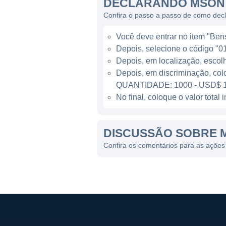
DECLARANDO MSON 
A empresa participa ativame
Confira o passo a passo de como de
estabelece relações com prof
Você deve entrar no item "Bens 
No cenário da saúde, a Miso
Depois, selecione o código "01
produtos que melhoram os re
Depois, em localização, escol
crescimento da cirurgia min
Depois, em discriminação, col
recuperação, representa uma
QUANTIDADE: 1000 - USD$ 1
por dispositivos tecnológico
No final, coloque o valor tota
crescente.
DISCUSSÃO SOBRE M
A MISONIX HOJE
Confira os comentários para as ações
A Misonix é reconhecida por 
produtos incluem sistemas de
ajudando cirurgiões a realiz
destacados estão as platafor
cavitação ultrassônica.