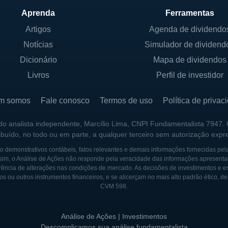
te continuamente em pesquisa e desenvolvimento para ap
Aprenda
Ferramentas
 que atendam às necessidades em evolução dos profissi
Artigos
Agenda de dividendo
m universidades e institutos de pesquisa, o que permit
Notícias
Simulador de dividend
ma estratégia de crescimento focada na ampliação de su
Dicionário
Mapa de dividendos
s, a Misonix busca solidificar sua posição como um líd
Livros
Perfil de investidor
m somos
Fale conosco
Termos de uso
Política de privac
59, inicialmente como uma empresa envolvida na fabric
 do analista independente, Marcílio Lima, CNPI Fundamentalista 7947.
 por diferentes transformações ao longo dos anos, fo
ribuído, no todo ou em parte, a qualquer terceiro sem autorização expr
as de ultrassom. Ao longo de sua trajetória, a Misonix 
 demonstrativos contábeis, fatos relevantes e demais informações fornecidas pel
eu portfólio de produtos e melhoraram suas capacidades
sim, o Análise de Ações não responde pela veracidade das informações apresenta
ência de alterações nas condições de mercado. As decisões de investimentos e estra
istória da Misonix foi a introdução de sua tecnologia de
os ou outros instrumentos financeiros, e se alicerçam no mais alto padrão ético, d
CVM 598.
ue posicionou a empresa como uma das pioneras em utili
po, a Misonix foi reconhecida como uma força inovador
Análise de Ações | Investimentos
úde, evidenciando a importância da tecnologia na melh
Descomplicamos sua análise fundamentalista