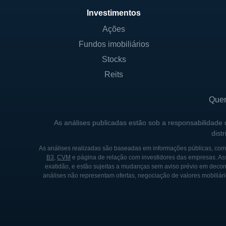
Além disso, a Misonix inves
Investimentos
introduzir novas tecnologias
Ações
empresa mantém parcerias co
Fundos imobiliários
da inovação no setor. Com u
Stocks
penetração em novos mercado
Reits
HISTÓRICO DA MISONIX
Que
A Misonix foi fundada em 19
As análises publicadas estão sob a responsabilidade
médicos. A companhia passou
dist
desenvolvimento de tecnologi
As análises realizadas são baseadas em informações públicas, como
aquisições que expandiram s
B3
,
CVM
e página de relação com investidores das empresas. As
exatidão, e estão sujeitas a mudanças sem aviso prévio em decorr
Um evento significativo na h
análises não representam ofertas, negociação de valores mobiliári
cirúrgicos nos anos 90, o q
médico. Com o passar do tem
transformação do setor de sa