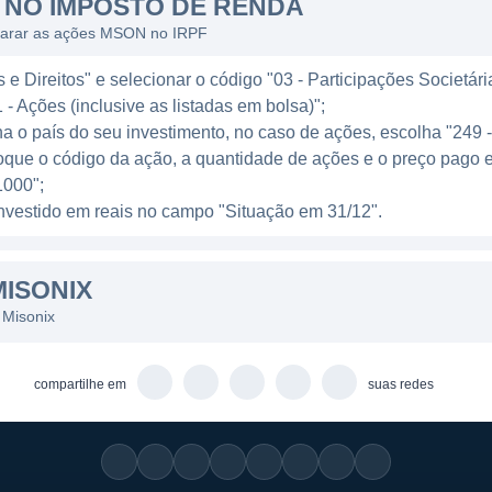
NO IMPOSTO DE RENDA
nte de conferências e eventos da indústria, onde demon
clarar as ações MSON no IRPF
issionais da saúde e distribuidores.
e Direitos" e selecionar o código "03 - Participações Societári
nix compete com outras empresas de tecnologia médica
 - Ações (inclusive as listadas em bolsa)";
sultados cirúrgicos e reduzem o tempo de recuperação 
ha o país do seu investimento, no caso de ações, escolha "249 
imamente invasiva, que é menos traumática e oferece v
oque o código da ação, a quantidade de ações e o preço pago 
 oportunidade significativa para a Misonix. Com a cres
000";
s na medicina, a empresa se posiciona para capturar um
l investido em reais no campo "Situação em 31/12".
ISONIX
 Misonix
sua visão inovadora e por trazer novas soluções ao camp
 ultrassom que são projetados especificamente para di
compartilhe em
suas redes
ar procedimentos complexos com segurança e eficácia. E
mas de ultrassom SonicOne e o sistema de neurocirurgia 