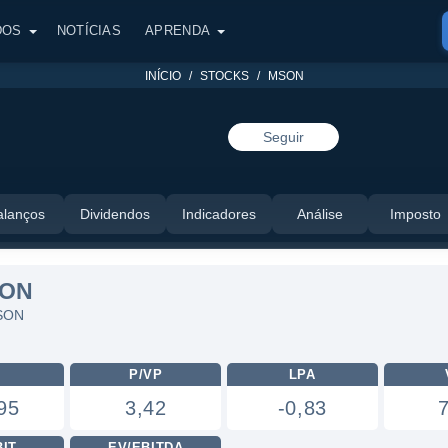
DOS
NOTÍCIAS
APRENDA
INÍCIO
STOCKS
MSON
Seguir
alanços
Dividendos
Indicadores
Análise
Imposto
SON
MSON
L
P/VP
LPA
95
3,42
-0,83
BIT
EV/EBITDA