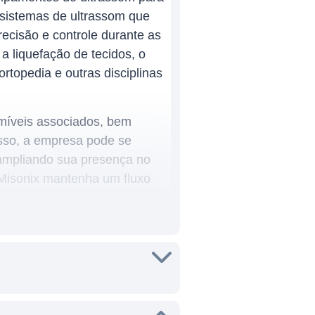
 sistemas de ultrassom que
ecisão e controle durante as
a liquefação de tecidos, o
rtopedia e outras disciplinas
umíveis associados, bem
isso, a empresa pode se
 ampliando sua presença no
Misonix mantenha um fluxo
ara a operação de seus
ua atuação em mercados
nologias médicas avançadas.