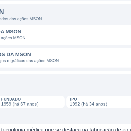
N
idendos das ações MSON
DA MSON
as ações MSON
OS DA MSON
pagos e gráficos das ações MSON
FUNDADO
IPO
1959 (há 67 anos)
1992 (há 34 anos)
tecnologia médica que se destaca na fabricação de eq