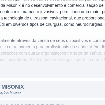
o da Misonix é no desenvolvimento e comercialização de
imentos minimamente invasivos, permitindo uma maior pr
a tecnologia de ultrassom cavitacional, que proporciona 
l em diversos tipos de cirurgias, como neurocirurgias, o
ipalmente através da venda de seus dispositivos e cons
nico e treinamento para profissionais da saúde. Além d
olaborações com outras organizações no setor da saúde,
es inovadoras. Esse modelo de negócio permite que a 
 da venda recorrente de insumos, que são necessários p
 MISONIX
 ações Misonix
ente nos Estados Unidos, mas também busca expandir s
sua base de clientes e aproveitando a demanda por tec