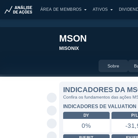
ÁREA DE MEMBROS
ATIVOS
DIVIDEN
MSON
MISONIX
Sobre
B
INDICADORES DA M
Confira os fundamentos das ações 
INDICADORES DE VALUATION
DY
P/
0%
-31,
P/EBIT
EV/E