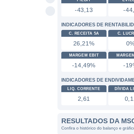
-43,13
-44
INDICADORES DE RENTABILI
C. RECEITA 5A
C. LUC
26,21%
0
MARGEM EBIT
MARGEM
-14,49%
-1
INDICADORES DE ENDIVIDAM
LIQ. CORRENTE
DÍVIDA LI
2,61
0,1
RESULTADOS DA MS
Confira o histórico do balanço e grá