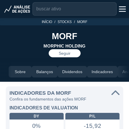
INÍCIO
STOCKS
MORF
MORF
MORPHIC HOLDING
Seguir
Sobre
Balanços
Dividendos
Indicadores
Aná
INDICADORES DA MORF
Confira os fundamentos das ações MORF
INDICADORES DE VALUATION
DY
P/L
0%
-15,92