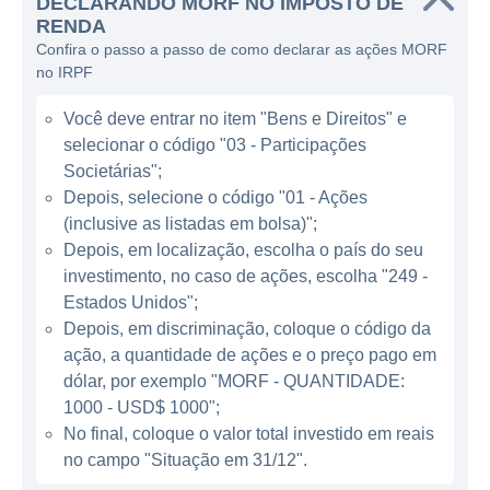
DECLARANDO MORF NO IMPOSTO DE
principalmente na descoberta e
RENDA
desenvolvimento de pequenos moléculas
Confira o passo a passo de como declarar as ações MORF
que atuam sobre proteínas que envolvem o
no IRPF
sistema imunológico. Com isso, a companhia
Você deve entrar no item "Bens e Direitos" e
almeja oferecer soluções para condições em
selecionar o código "03 - Participações
que o sistema imunológico do corpo ataca
Societárias";
erroneamente seus próprios tecidos,
Depois, selecione o código "01 - Ações
resultando em diversas doenças que
(inclusive as listadas em bolsa)";
impactam a qualidade de vida dos pacientes.
Depois, em localização, escolha o país do seu
investimento, no caso de ações, escolha "249 -
ATUAÇÃO DA MORPHIC HOLDING
Estados Unidos";
Depois, em discriminação, coloque o código da
A Morphic Holding tem se destacado pela
ação, a quantidade de ações e o preço pago em
sua inovação no campo das terapias
dólar, por exemplo "MORF - QUANTIDADE:
biológicas, enquanto busca constantemente
1000 - USD$ 1000";
No final, coloque o valor total investido em reais
desenvolver novos tratamentos. Suas
no campo "Situação em 31/12".
pesquisas são voltadas para a identificação