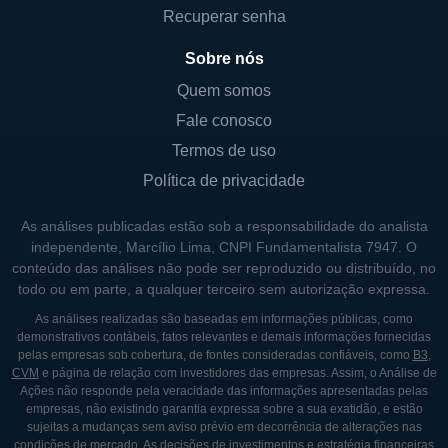
companhia abrange tanto opções
Recuperar senha
terapêuticas já em fase avançada de
Sobre nós
pesquisa quanto a identificação de novos
alvos terapêuticos.
Quem somos
Fale conosco
Além disso, a empresa busca desenvolver
Termos de uso
parcerias estratégicas que possam ampliar
Política de privacidade
suas capacidades de pesquisa e aumentar a
eficiência de suas saídas no mercado. Com
As análises publicadas estão sob a responsabilidade do analista
isso, a Morphic visa uma integração fluída
independente, Marcílio Lima, CNPI Fundamentalista 7947. O
entre seus esforços de pesquisa básica e
conteúdo das análises não pode ser reproduzido ou distribuído, no
todo ou em parte, a qualquer terceiro sem autorização expressa.
aplicada, criando um ecossistema robusto
para promover suas inovações no campo
As análises realizadas são baseadas em informações públicas, como
demonstrativos contábeis, fatos relevantes e demais informações fornecidas
das biotecnologias.
pelas empresas sob cobertura, de fontes consideradas confiáveis, como
B3
,
CVM
e página de relação com investidores das empresas. Assim, o Análise de
Ações não responde pela veracidade das informações apresentadas pelas
CONTROLADORES E SÓCIOS
empresas, não existindo garantia expressa sobre a sua exatidão, e estão
sujeitas a mudanças sem aviso prévio em decorrência de alterações nas
A Morphic Holding, por ser uma empresa de
condições de mercado. As decisões de investimentos e estratégia financeiras