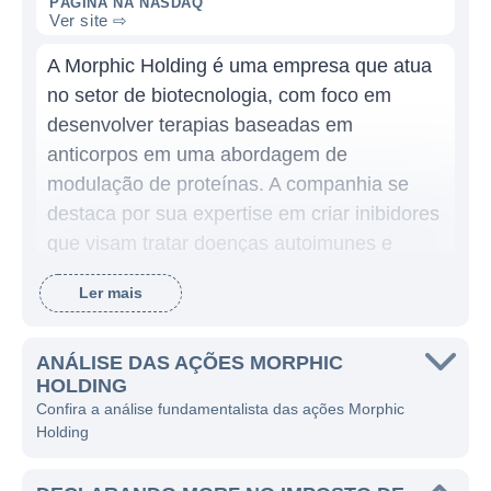
PÁGINA NA NASDAQ
Ver site ⇨
A Morphic Holding é uma empresa que atua
no setor de biotecnologia, com foco em
desenvolver terapias baseadas em
anticorpos em uma abordagem de
modulação de proteínas. A companhia se
destaca por sua expertise em criar inibidores
que visam tratar doenças autoimunes e
inflamatórias, utilizando sua plataforma de
Ler mais
tecnologia para gerar moléculas que
interagem especificamente com proteínas
relevantes, permitindo assim um tratamento
ANÁLISE DAS AÇÕES MORPHIC
HOLDING
mais eficaz e com menos efeitos colaterais
Confira a análise fundamentalista das ações Morphic
em comparação a terapias tradicionais.
Holding
A metodologia da Morphic é aplicada