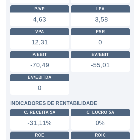
P/VP
LPA
4,63
-3,58
VPA
PSR
12,31
0
P/EBIT
EV/EBIT
-70,49
-55,01
EV/EBITDA
0
INDICADORES DE RENTABILIDADE
C. RECEITA 5A
C. LUCRO 5A
-31,11%
0%
ROE
ROIC