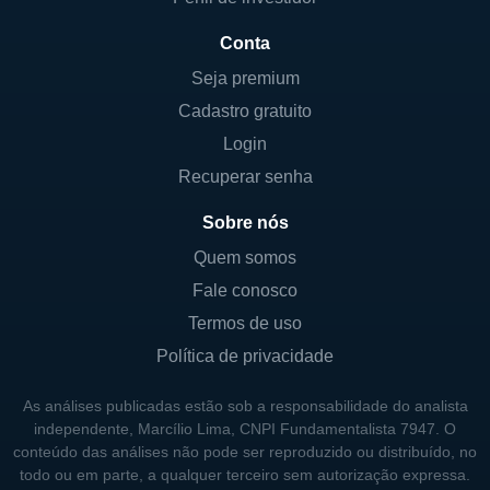
por soluções digitais. Com o avanço da
tecnologia e a necessidade das empresas de
Conta
se adaptarem rapidamente, a Mastech
Seja premium
Digital se posiciona como um parceiro
Cadastro gratuito
estratégico para aqueles que buscam evoluir
Login
suas operações.
Recuperar senha
A empresa tem demonstrado um
Sobre nós
crescimento constante, investindo em
pesquisa e desenvolvimento para expandir
Quem somos
suas ofertas, assim como na aquisição de
Fale conosco
novas tecnologias e talentos que contribuam
Termos de uso
para sua capacidade de entrega. Com um
Política de privacidade
modelo de negócio escalável, a Mastech
Digital está bem posicionada para capturar
As análises publicadas estão sob a responsabilidade do analista
independente, Marcílio Lima, CNPI Fundamentalista 7947. O
oportunidades que surgem à medida que
conteúdo das análises não pode ser reproduzido ou distribuído, no
mais organizações fazem a transição para o
todo ou em parte, a qualquer terceiro sem autorização expressa.