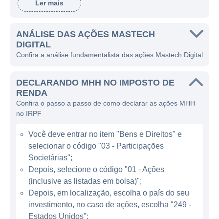
Ler mais
expertise em áreas como inteligência
artificial, automação de processos e análise
de dados, ajudando empresas a se
ANÁLISE DAS AÇÕES MASTECH
DIGITAL
adaptarem às novas demandas do mercado
Confira a análise fundamentalista das ações Mastech Digital
digital.
A empresa se especializa em fornecer
DECLARANDO MHH NO IMPOSTO DE
RENDA
serviços de consultoria e gerenciamento de
Confira o passo a passo de como declarar as ações MHH
dados, além de desenvolver plataformas que
no IRPF
ajudam outras empresas a otimizar seus
processos e aumentar a eficiência
Você deve entrar no item "Bens e Direitos" e
operacional. A Mastech Digital ganha
selecionar o código "03 - Participações
Societárias";
dinheiro através da prestação de serviços de
Depois, selecione o código "01 - Ações
tecnologia, e seu portfólio inclui desde
(inclusive as listadas em bolsa)";
serviços de recrutamento até soluções
Depois, em localização, escolha o país do seu
personalizadas para ajudar organizações a
investimento, no caso de ações, escolha "249 -
implementarem uma transformação digital
Estados Unidos";