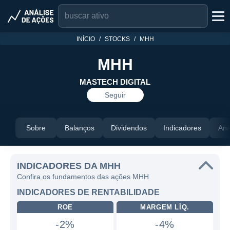
INÍCIO
STOCKS
MHH
MHH
MASTECH DIGITAL
Seguir
Sobre
Balanços
Dividendos
Indicadores
Aná
INDICADORES DA MHH
Confira os fundamentos das ações MHH
INDICADORES DE RENTABILIDADE
ROE
MARGEM LÍQ.
-2%
-4%