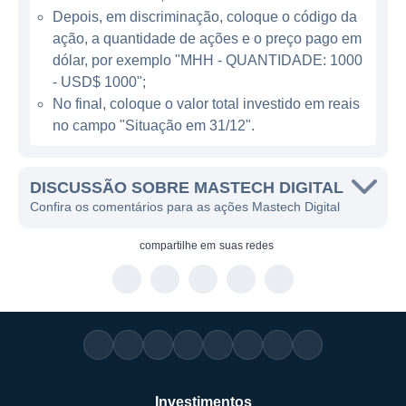
abrangente.
Depois, em discriminação, coloque o código da
ação, a quantidade de ações e o preço pago em
dólar, por exemplo "MHH - QUANTIDADE: 1000
ATUAÇÃO DA MASTECH DIGITAL
- USD$ 1000";
A Mastech Digital opera principalmente nos
No final, coloque o valor total investido em reais
Estados Unidos, mas também busca
no campo "Situação em 31/12".
expansão em outros mercados. Seu foco em
transformação digital faz com que a empresa
DISCUSSÃO SOBRE MASTECH DIGITAL
atue em uma ampla gama de setores,
Confira os comentários para as ações Mastech Digital
incluindo saúde, serviços financeiros,
compartilhe em
suas redes
telecomunicações e comércio eletrônico. O
objetivo da Mastech Digital é zero a zero,
que é entregar soluções adaptadas às
necessidades únicas de cada cliente,
ajudando-os a se tornarem mais ágeis e
competitivos.
Investimentos