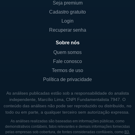
Seja premium
atentos às melhores práticas de governança
Cadastro gratuito
corporativa.
Login
A companhia não possui um controle
Recuperar senha
acionário forte por parte de uma única
entidade ou governo, o que proporciona uma
Sobre nós
maior autonomia em suas decisões
Quem somos
estratégicas. No entanto, a MetLife também
Fale conosco
colabora frequentemente com governos e
Termos de uso
entidades públicas na criação de produtos de
Política de privacidade
seguros que atendam às necessidades
específicas da população, principalmente em
As análises publicadas estão sob a responsabilidade do analista
relação a programas de saúde e previdência.
independente, Marcílio Lima, CNPI Fundamentalista 7947. O
conteúdo das análises não pode ser reproduzido ou distribuído, no
todo ou em parte, a qualquer terceiro sem autorização expressa.
HISTÓRIA E EVOLUÇÃO DA METLIFE
As análises realizadas são baseadas em informações públicas, como
demonstrativos contábeis, fatos relevantes e demais informações fornecidas
A MetLife foi fundada em Nova York em
pelas empresas sob cobertura, de fontes consideradas confiáveis, como
B3
,