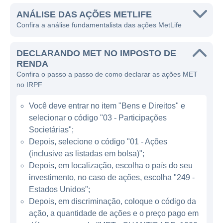
financeiros, ajudando seus clientes a
alcançarem a segurança financeira e a
ANÁLISE DAS AÇÕES METLIFE
Confira a análise fundamentalista das ações MetLife
tranquilidade ao longo da vida.
A MetLife opera em diversas áreas dentro do
DECLARANDO MET NO IMPOSTO DE
setor de seguros, sendo amplamente
RENDA
Confira o passo a passo de como declarar as ações MET
reconhecida por suas apólices de seguro de
no IRPF
vida e seguros de saúde. Com um portfólio
variado de produtos, a empresa atende tanto
Você deve entrar no item "Bens e Direitos" e
ao consumidor final, com seguros pessoais,
selecionar o código "03 - Participações
quanto a empresas, oferecendo seguros
Societárias";
coletivos e benefícios para funcionários. A
Depois, selecione o código "01 - Ações
(inclusive as listadas em bolsa)";
empresa também se destaca em soluções
Depois, em localização, escolha o país do seu
de previdência e investimentos, tornando-se
investimento, no caso de ações, escolha "249 -
uma opção completa para planejamento
Estados Unidos";
financeiro.
Depois, em discriminação, coloque o código da
ação, a quantidade de ações e o preço pago em