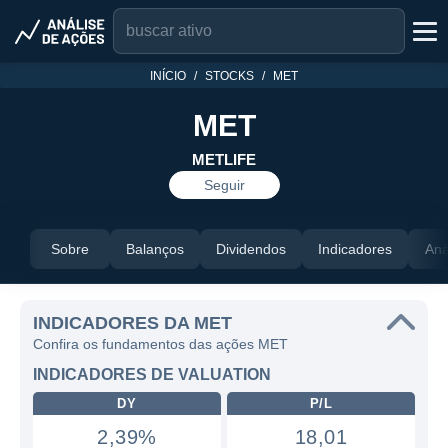
INÍCIO
STOCKS
MET
MET
METLIFE
Seguir
Sobre
Balanços
Dividendos
Indicadores
Aná
INDICADORES DA MET
Confira os fundamentos das ações MET
INDICADORES DE VALUATION
DY
P/L
2,39%
18,01