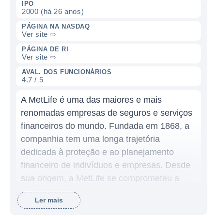
IPO
2000 (há 26 anos)
PÁGINA NA NASDAQ
Ver site ⇨
PÁGINA DE RI
Ver site ⇨
AVAL. DOS FUNCIONÁRIOS
4.7 / 5
A MetLife é uma das maiores e mais
renomadas empresas de seguros e serviços
financeiros do mundo. Fundada em 1868, a
companhia tem uma longa trajetória
dedicada à proteção e ao planejamento
financeiro de indivíduos e empresas. Desde
sua origem, a MetLife se comprometeu a
oferecer soluções de seguros de vida,
Ler mais
saúde, previdência e outros produtos