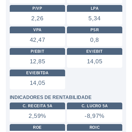
P/VP
LPA
2,26
5,34
VPA
PSR
42,47
0,8
P/EBIT
EV/EBIT
12,85
14,05
EV/EBITDA
14,05
INDICADORES DE RENTABILIDADE
C. RECEITA 5A
C. LUCRO 5A
2,59%
-8,97%
ROE
ROIC