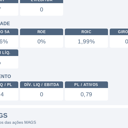
7
0
DADE
RO 5A
ROE
ROIC
GIRO
16%
0%
1,99%
 LÍQ.
%
ENTO
Q / PL
DÍV. LIQ / EBITDA
PL / ATIVOS
64
0
0,79
GS
ficos das ações MAGS