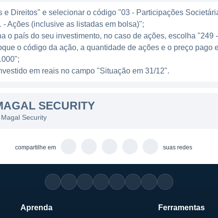
os países ao redor do mundo, fornecendo tecnologia d
e Direitos" e selecionar o código "03 - Participações Societári
ões inteiras, até instalações empresariais. Se destaca
 - Ações (inclusive as listadas em bolsa)";
de e grande escala, a Magal é um nome reconhecido, c
ha o país do seu investimento, no caso de ações, escolha "249 
áfica reflete o compromisso da empresa em se tornar 
oque o código da ação, a quantidade de ações e o preço pago 
000";
l investido em reais no campo "Situação em 31/12".
 MAGAL SECURITY
MAGAL SECURITY
 atividades em várias linhas de negócios distintas, ca
tas linhas incluem: sistemas de segurança perimetral, co
 Magal Security
 soluções de integração de segurança. Cada uma dessa
ecnológicas e práticas recomendadas para garantir que
compartilhe em
suas redes
azes.
m oferece serviços de consultoria em segurança, ajuda
lver estratégias personalizadas. A Magal tem um forte 
 continuamente na criação de produtos que atendam os
Aprenda
Ferramentas