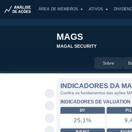
ÁREA DE MEMBROS
ATIVOS
DIVIDEN
MAGS
MAGAL SECURITY
Sobre
B
INDICADORES DA M
Confira os fundamentos das ações 
INDICADORES DE VALUATION
DY
P/
25,1%
9,
P/EBIT
EV/E