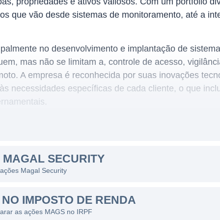
as, propriedades e ativos valiosos. Com um portfólio div
ços que vão desde sistemas de monitoramento, até a in
cipalmente no desenvolvimento e implantação de sistema
em, mas não se limitam a, controle de acesso, vigilânci
oto. A empresa é reconhecida por suas inovações tecn
s necessidades específicas de cada cliente, o que incl
ernamentais.
URITY
campo em crescimento, impulsionado por uma crescent
 MAGAL SECURITY
A Magal Security destaca-se nesse mercado ao oferece
 ações Magal Security
ência. A empresa atende a uma variedade de segmentos, i
os, fronteiras, e instalações militares, unindo a experiên
NO IMPOSTO DE RENDA
ovos desafios do setor.
clarar as ações MAGS no IRPF