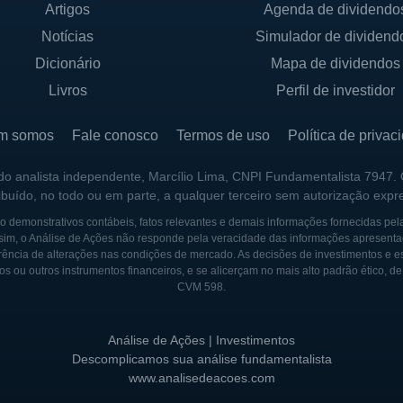
Artigos
Agenda de dividendo
Notícias
Simulador de dividend
 DA MAGAL SECURITY
Dicionário
Mapa de dividendos
ura acionária, a Magal Security é controlada por Torres 
Livros
Perfil de investidor
 ações da empresa. A presença da empresa no mercado d
institucionais e individuais, que contribuem para o cres
m somos
Fale conosco
Termos de uso
Política de privac
porativa é um aspecto central na Magal, com foco em t
 do analista independente, Marcílio Lima, CNPI Fundamentalista 7947.
perações.
ribuído, no todo ou em parte, a qualquer terceiro sem autorização expr
uções de segurança efetivas tem se mostrado uma opor
 demonstrativos contábeis, fatos relevantes e demais informações fornecidas pel
sim, o Análise de Ações não responde pela veracidade das informações apresenta
o confiável para os desafios atuais e futuros neste seto
ência de alterações nas condições de mercado. As decisões de investimentos e estra
as tecnologias são evidências do compromisso da empr
os ou outros instrumentos financeiros, e se alicerçam no mais alto padrão ético, d
CVM 598.
ança.
Análise de Ações | Investimentos
URITY
Descomplicamos sua análise fundamentalista
www.analisedeacoes.com
a em 1969 em Israel, inicialmente como uma pequena e