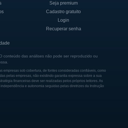
s
Seja premium
os
Cadastro gratuito
Login
Corporate Services, que detém
Recuperar senha
e capitais também permite a
cimento contínuo da
idade
ransparência e
 O conteúdo das análises não pode ser reproduzido ou
essa.
tunidade para a Magal, que
as empresas sob cobertura, de fontes consideradas confiáveis, como
das pelas empresas, não existindo garantia expressa sobre a sua
r. As parcerias estratégicas
tégia financeiras deve ser realizadas pelos próprios leitores. As
esa em se manter na
e independência e autonomia seguidas pelas diretrizes da Instrução
mpresa focada em soluções