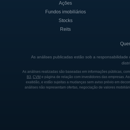
Ações
Fundos imobiliários
A ESTRUTURA ACIONÁRIA
Stocks
No que diz respeito à estrut
Reits
uma parte significativa das
participação de investidores 
Que
companhia. A governança cor
As análises publicadas estão sob a responsabilidade
responsabilidade em suas o
dist
A demanda crescente por sol
As análises realizadas são baseadas em informações públicas, como
B3
,
CVM
e página de relação com investidores das empresas. As
se posiciona como uma soluçã
exatidão, e estão sujeitas a mudanças sem aviso prévio em decorr
e a busca constante por nov
análises não representam ofertas, negociação de valores mobiliári
vanguarda do setor de segur
HISTÓRIA DA MAGAL SEC
A Magal Security foi fundad