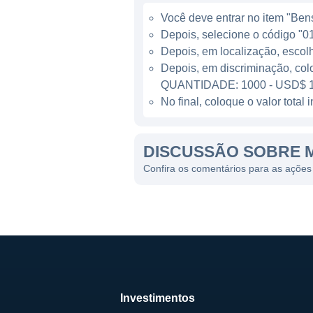
A companhia opera em divers
Você deve entrar no item "Bens 
que vão desde cidades e regi
Depois, selecione o código "01
projetos de alta complexida
Depois, em localização, escol
países. Essa expansão geogr
Depois, em discriminação, col
de segurança globais.
QUANTIDADE: 1000 - USD$ 1
No final, coloque o valor tota
LINHAS DE NEGÓCIOS DA
DISCUSSÃO SOBRE 
A Magal Security divide suas
específicos da segurança. Es
Confira os comentários para as ações
e monitoramento de vídeo, e
base nas últimas inovações t
soluções abrangentes e efic
Além disso, a empresa també
identificar riscos e desenvo
desenvolvimento, investindo
Investimentos
eficácia e eficiência.