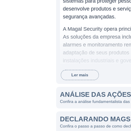
sistemas para proteger pesso
desenvolve produtos e servi
segurança avançadas.
A Magal Security opera prin
As soluções da empresa inclu
alarmes e monitoramento rem
adaptação de seus produtos à
instalações industriais e gov
Ler mais
ATUAÇÃO DA MAGAL SEC
O setor de segurança é um 
ANÁLISE DAS AÇÕES
segurança em nível global. 
Confira a análise fundamentalista das
inovação tecnológica e efici
crítica, transporte, aeroport
DECLARANDO MAGS 
capacidade de adaptação a n
Confira o passo a passo de como de