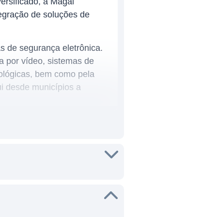
ersificado, a Magal
tegração de soluções de
s de segurança eletrônica.
a por vídeo, sistemas de
ológicas, bem como pela
ui desde municípios a
e preocupação com a
r produtos que combinam
ncluindo infraestrutura
cia de vários anos com uma