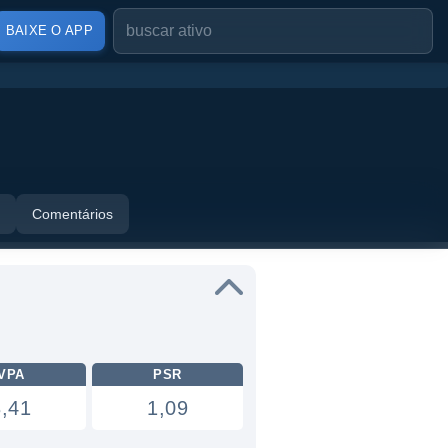
BAIXE O APP
Comentários
VPA
PSR
3,41
1,09