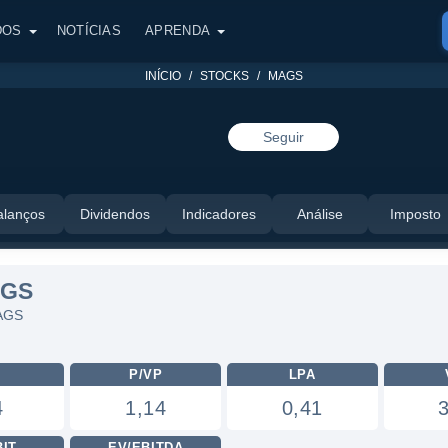
DOS
NOTÍCIAS
APRENDA
INÍCIO
STOCKS
MAGS
Seguir
alanços
Dividendos
Indicadores
Análise
Imposto
AGS
MAGS
L
P/VP
LPA
4
1,14
0,41
BIT
EV/EBITDA