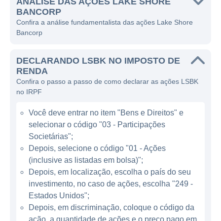
necessidades de seus consumidores.
ANÁLISE DAS AÇÕES LAKE SHORE
BANCORP
A atividade principal da Lake Shore Bancorp
Confira a análise fundamentalista das ações Lake Shore
Bancorp
está centrada em serviços bancários
tradicionais, incluindo contas correntes,
DECLARANDO LSBK NO IMPOSTO DE
contas de poupança, empréstimos pessoais,
RENDA
hipotecas e financiamento para pequenas e
Confira o passo a passo de como declarar as ações LSBK
médias empresas. Através de suas
no IRPF
operações, a empresa visa aumentar a
Você deve entrar no item "Bens e Direitos" e
acessibilidade oferendo produtos que estão
selecionar o código "03 - Participações
alinhados às necessidades de sua base de
Societárias";
clientes. A orientação para a comunidade é
Depois, selecione o código "01 - Ações
um pilar de sua estratégia de negócios,
(inclusive as listadas em bolsa)";
assim como a busca pela construção de
Depois, em localização, escolha o país do seu
confiança entre os clientes e o banco.
investimento, no caso de ações, escolha "249 -
Estados Unidos";
Depois, em discriminação, coloque o código da
ATUAÇÃO DA LAKE SHORE BANCORP
ação, a quantidade de ações e o preço pago em