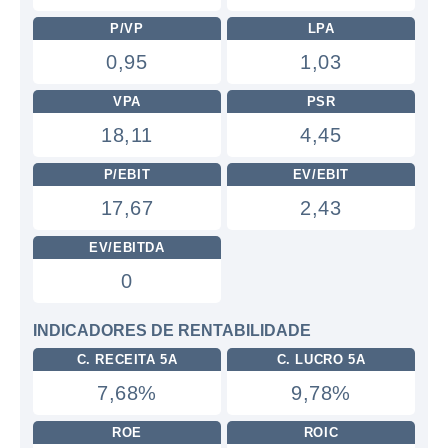
P/VP
LPA
0,95
1,03
VPA
PSR
18,11
4,45
P/EBIT
EV/EBIT
17,67
2,43
EV/EBITDA
0
INDICADORES DE RENTABILIDADE
C. RECEITA 5A
C. LUCRO 5A
7,68%
9,78%
ROE
ROIC