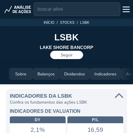
INÍCIO
STOCKS
LSBK
LSBK
LAKE SHORE BANCORP
Seguir
Sobre
Balanços
Dividendos
Indicadores
Aná
INDICADORES DA LSBK
Confira os fundamentos das ações LSBK
INDICADORES DE VALUATION
DY
P/L
2,1%
16,59