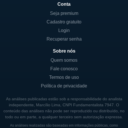
Conta
ampla gama de produtos permite que o
banco atenda diferentes segmentos de
Seja premium
clientes e maximize seu impacto na
Cadastro gratuito
comunidade.
Login
Recuperar senha
A instituição também implementa estratégias
de marketing direcionadas e programas de
Sobre nós
fidelidade para fortalecer o relacionamento
Quem somos
com os clientes. Através da oferta de
Fale conosco
serviços de qualidade e uma experiência
Termos de uso
positiva, a Lake Shore Bancorp se posiciona
Política de privacidade
para aumentar sua base de clientes e, em
última instância, expandir sua participação
As análises publicadas estão sob a responsabilidade do analista
de mercado. A transparência e a ética nos
independente, Marcílio Lima, CNPI Fundamentalista 7947. O
negócios são valores essenciais que
conteúdo das análises não pode ser reproduzido ou distribuído, no
todo ou em parte, a qualquer terceiro sem autorização expressa.
permeiam todas as operações da empresa,
contribuindo para sua credibilidade no setor.
As análises realizadas são baseadas em informações públicas, como