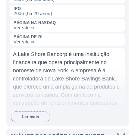
IPO
2006 (há 20 anos)
PÁGINA NA NASDAQ
Ver site ⇨
PÁGINA DE RI
Ver site ⇨
A Lake Shore Bancorp é uma instituição
financeira que opera principalmente no
noroeste de Nova York. A empresa é a
controladora do Lake Shore Savings Bank,
que oferece uma ampla gama de produtos e
serviços bancários. Com um foco na
construção de relacionamentos duradouros
com clientes e comunidades, a Lake Shore
Ler mais
Bancorp busca fornecer soluções financeiras
personalizadas, de acordo com as