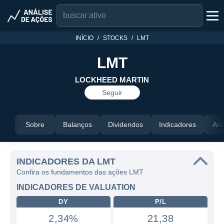
INÍCIO
STOCKS
LMT
LMT
LOCKHEED MARTIN
Seguir
Sobre
Balanços
Dividendos
Indicadores
Aná
INDICADORES DA LMT
Confira os fundamentos das ações LMT
INDICADORES DE VALUATION
DY
P/L
2,34%
21,38