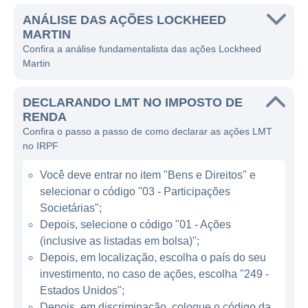
e serviços. O foco da Lockheed Martin é no
desenvolvimento de sistemas e soluções que
ANÁLISE DAS AÇÕES LOCKHEED
MARTIN
atendem às necessidades de segurança de
Confira a análise fundamentalista das ações Lockheed
seus clientes, incluindo governos e
Martin
organizações militares ao redor do mundo.
DECLARANDO LMT NO IMPOSTO DE
A principal área de operação da Lockheed
RENDA
Martin é dividida em quatro segmentos de
Confira o passo a passo de como declarar as ações LMT
negócios: Aeroespacial, Defesa, Sistemas de
no IRPF
Informação e Tecnologia e Energia. O
Você deve entrar no item "Bens e Direitos" e
segmento Aeroespacial inclui a fabricação de
selecionar o código "03 - Participações
aeronaves, como caças e aviões de
Societárias";
transporte, e é amplamente reconhecido por
Depois, selecione o código "01 - Ações
modelos icônicos, como o F-16 Fighting
(inclusive as listadas em bolsa)";
Falcon e o F-35 Lightning II, um dos
Depois, em localização, escolha o país do seu
programas de defesa mais ambiciosos e
investimento, no caso de ações, escolha "249 -
sofisticados da atualidade.
Estados Unidos";
Depois, em discriminação, coloque o código da