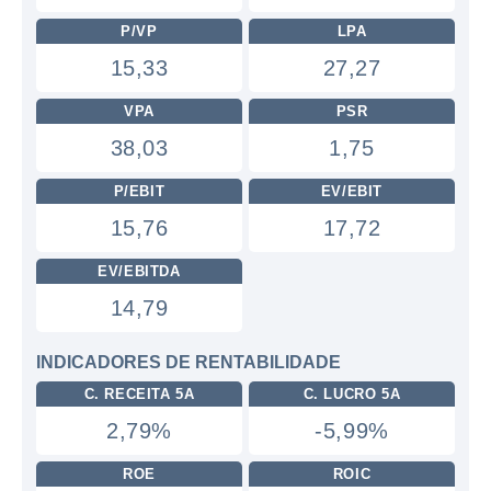
P/VP
LPA
15,33
27,27
VPA
PSR
38,03
1,75
P/EBIT
EV/EBIT
15,76
17,72
EV/EBITDA
14,79
INDICADORES DE RENTABILIDADE
C. RECEITA 5A
C. LUCRO 5A
2,79%
-5,99%
ROE
ROIC