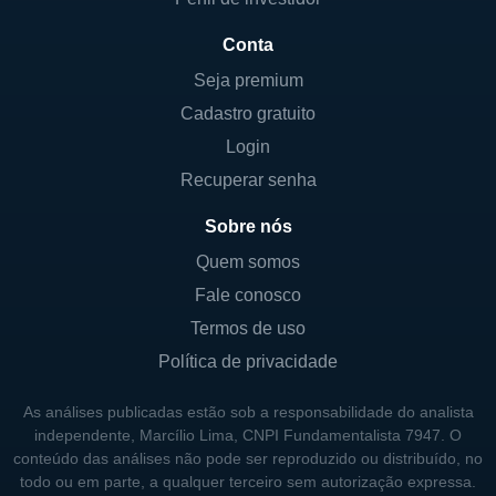
um conjunto específico de produtos e
Conta
serviços, permitindo à empresa atender uma
ampla gama de necessidades de defesa e
Seja premium
segurança. A liderança em inovações e o
Cadastro gratuito
foco em pesquisa e desenvolvimento são
Login
elementos centrais da estratégia da
Recuperar senha
Lockheed Martin.
Sobre nós
Quanto ao controle acionário, a empresa é
Quem somos
uma corporação pública com ações
Fale conosco
negociadas na Bolsa de Valores de Nova
Termos de uso
Iorque (NYSE) sob o símbolo LMT. Não
Política de privacidade
possui um controlador singular, sendo o seu
capital amplamente distribuído entre
As análises publicadas estão sob a responsabilidade do analista
investidores institucionais e individuais.
independente, Marcílio Lima, CNPI Fundamentalista 7947. O
Entretanto, o governo dos Estados Unidos é
conteúdo das análises não pode ser reproduzido ou distribuído, no
todo ou em parte, a qualquer terceiro sem autorização expressa.
um dos seus principais clientes e, por isso, a