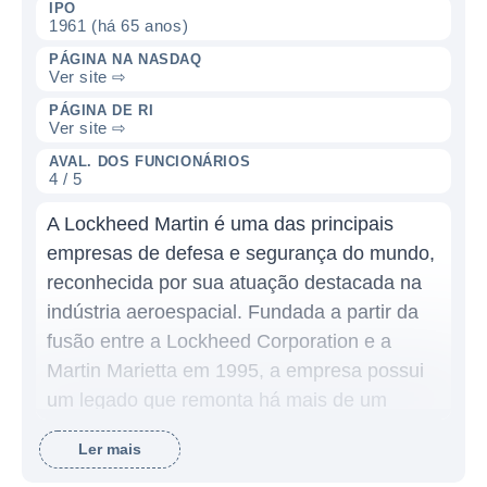
IPO
1961 (há 65 anos)
PÁGINA NA NASDAQ
Ver site ⇨
PÁGINA DE RI
Ver site ⇨
AVAL. DOS FUNCIONÁRIOS
4 / 5
A Lockheed Martin é uma das principais
empresas de defesa e segurança do mundo,
reconhecida por sua atuação destacada na
indústria aeroespacial. Fundada a partir da
fusão entre a Lockheed Corporation e a
Martin Marietta em 1995, a empresa possui
um legado que remonta há mais de um
século, com uma rica história de inovações
Ler mais
tecnológicas e um portfólio vasto de produtos