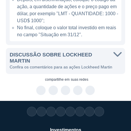
ação, a quantidade de ações e o preço pago em
ATUAÇÃO DA LOCKHEED MARTIN
dólar, por exemplo "LMT - QUANTIDADE: 1000 -
A Lockheed Martin atua em mais de 50
USD$ 1000";
No final, coloque o valor total investido em reais
países, oferecendo soluções que vão desde
no campo "Situação em 31/12".
sistemas de combate aéreo até tecnologias
marítimas e espaciais. O segmento de
Defesa envolve a produção de sistemas de
DISCUSSÃO SOBRE LOCKHEED
mísseis e armamentos, além de serviços de
MARTIN
Confira os comentários para as ações Lockheed Martin
suporte tático e logístico para forças
armadas. Nos últimos anos, a empresa tem
compartilhe em
suas redes
se concentrado em tecnologias emergentes,
como inteligência artificial e sistemas
autônomos, para acompanhar a evolução
das necessidades de defesa global.
A Lockheed Martin também se destaca no
setor espacial, através do desenvolvimento
Investimentos