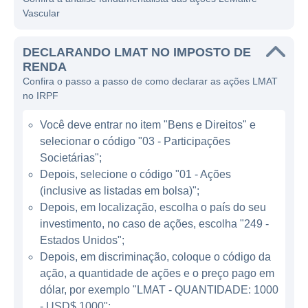
inovação e da qualidade dos seus produtos.
Vascular
A atuação da LeMaitre Vascular se concentra
DECLARANDO LMAT NO IMPOSTO DE
principalmente na área de terapia vascular. A
RENDA
empresa é conhecida por oferecer uma
Confira o passo a passo de como declarar as ações LMAT
ampla gama de produtos, incluindo stents,
no IRPF
enxertos de vaso e sistemas de fechamento,
Você deve entrar no item "Bens e Direitos" e
todos projetados para otimizar o tratamento
selecionar o código "03 - Participações
de doenças vasculares. Com inovações
Societárias";
constantes e um portfólio diversificado, a
Depois, selecione o código "01 - Ações
LeMaitre busca atender às necessidades dos
(inclusive as listadas em bolsa)";
cirurgiões e dos pacientes, garantindo
Depois, em localização, escolha o país do seu
sempre segurança e eficácia. Atualmente, a
investimento, no caso de ações, escolha "249 -
empresa possui um reconhecimento
Estados Unidos";
significativo na comunidade médica e um
Depois, em discriminação, coloque o código da
ação, a quantidade de ações e o preço pago em
conjunto robusto de patentes que protege
dólar, por exemplo "LMAT - QUANTIDADE: 1000
suas inovações.
- USD$ 1000";