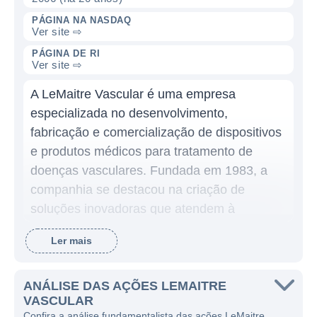
PÁGINA NA NASDAQ
Ver site ⇨
PÁGINA DE RI
Ver site ⇨
A LeMaitre Vascular é uma empresa
especializada no desenvolvimento,
fabricação e comercialização de dispositivos
e produtos médicos para tratamento de
doenças vasculares. Fundada em 1983, a
companhia se destacou na criação de
soluções inovadoras que atendem à
demanda por tratamentos mais eficazes para
Ler mais
condições que afetam os vasos sanguíneos,
como a oclusão arterial e aneurismas. A
empresa tem como missão melhorar a
ANÁLISE DAS AÇÕES LEMAITRE
VASCULAR
qualidade da assistência médica por meio da
Confira a análise fundamentalista das ações LeMaitre