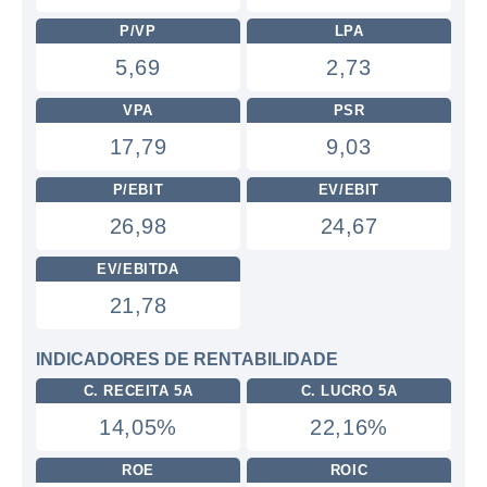
P/VP
LPA
5,69
2,73
VPA
PSR
17,79
9,03
P/EBIT
EV/EBIT
26,98
24,67
EV/EBITDA
21,78
INDICADORES DE RENTABILIDADE
C. RECEITA 5A
C. LUCRO 5A
14,05%
22,16%
ROE
ROIC