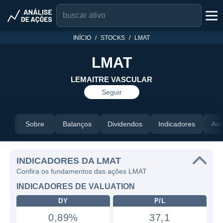
INÍCIO
STOCKS
LMAT
LMAT
LEMAITRE VASCULAR
Seguir
Sobre
Balanços
Dividendos
Indicadores
Aná
INDICADORES DA LMAT
Confira os fundamentos das ações LMAT
INDICADORES DE VALUATION
DY
P/L
0,89%
37,1