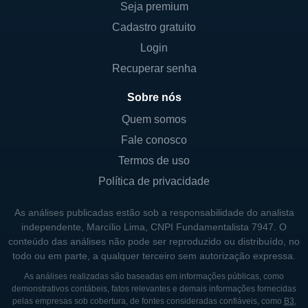
ESTRUTURA DE CONTROLE E SÓCIOS
Seja premium
Cadastro gratuito
A estrutura de controle da Eli Lilly é
Login
caracterizada por uma combinação de ações
Recuperar senha
ordinárias e preferenciais, com acionistas
que incluem investidores institucionais,
Sobre nós
fundos de pensão e indivíduos. A empresa
Quem somos
não é controlada diretamente pelo governo,
Fale conosco
mas sim por seus acionistas privados. A
Termos de uso
governança corporativa é um aspecto
importante da Eli Lilly, com um conselho de
Política de privacidade
administração que supervisiona suas
As análises publicadas estão sob a responsabilidade do analista
atividades e estabelece diretrizes para o
independente, Marcílio Lima, CNPI Fundamentalista 7947. O
funcionamento e a ética empresarial.
conteúdo das análises não pode ser reproduzido ou distribuído, no
todo ou em parte, a qualquer terceiro sem autorização expressa.
Os principais sócios da empresa incluem
As análises realizadas são baseadas em informações públicas, como
grandes investidores institucionais, que
demonstrativos contábeis, fatos relevantes e demais informações fornecidas
pelas empresas sob cobertura, de fontes consideradas confiáveis, como
B3
,
frequentemente detêm uma parcela