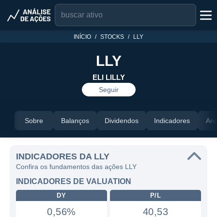
INÍCIO
STOCKS
LLY
LLY
ELI LILLY
Seguir
Sobre
Balanços
Dividendos
Indicadores
Aná
INDICADORES DA LLY
Confira os fundamentos das ações LLY
INDICADORES DE VALUATION
DY
P/L
0,56%
40,53