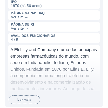
IPO
1970 (há 56 anos)
PÁGINA NA NASDAQ
Ver site ⇨
PÁGINA DE RI
Ver site ⇨
AVAL. DOS FUNCIONÁRIOS
4 / 5
A Eli Lilly and Company é uma das principais
empresas farmacêuticas do mundo, com
sede em Indianápolis, Indiana, Estados
Unidos. Fundada em 1876 por Elias E. Lilly,
a companhia tem uma longa trajetória no
desenvolvimento e na comercialização de
medicamentos inovadores. Ao longo de sua
história, a Eli Lilly se destacou por seu
Ler mais
compromisso com a pesquisa e o