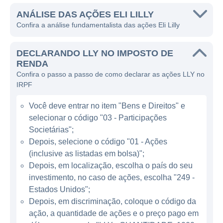
desenvolvimento de soluções terapêuticas
voltadas para diversas áreas da saúde,
ANÁLISE DAS AÇÕES ELI LILLY
Confira a análise fundamentalista das ações Eli Lilly
incluindo diabetes, oncologia, neurociências
e imunologia.
DECLARANDO LLY NO IMPOSTO DE
A Eli Lilly atua principalmente no setor
RENDA
Confira o passo a passo de como declarar as ações LLY no
farmacêutico, com foco na pesquisa,
IRPF
desenvolvimento, fabricação e
comercialização de produtos farmacêuticos.
Você deve entrar no item "Bens e Direitos" e
Seus medicamentos são utilizados no
selecionar o código "03 - Participações
tratamento de uma variedade de doenças e
Societárias";
condições crônicas, incluindo diabetes,
Depois, selecione o código "01 - Ações
(inclusive as listadas em bolsa)";
câncer, dor crônica e distúrbios psiquiátricos.
Depois, em localização, escolha o país do seu
A empresa ganha dinheiro através da venda
investimento, no caso de ações, escolha "249 -
de seus produtos para hospitais, farmácias e
Estados Unidos";
distribuidores, além de royalties e
Depois, em discriminação, coloque o código da
licenciamento de tecnologias e descobertas
ação, a quantidade de ações e o preço pago em