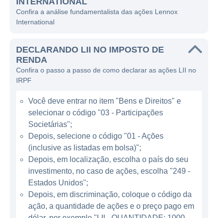
INTERNATIONAL
e empresas, sempre priorizando a
Confira a análise fundamentalista das ações Lennox
sustentabilidade e a redução do impacto
International
ambiental.
DECLARANDO LII NO IMPOSTO DE
A Lennox atua predominantemente no setor
RENDA
de climatização e é considerada uma das
Confira o passo a passo de como declarar as ações LII no
líderes em desenvolvimento de tecnologias
IRPF
de aquecimento e refrigeração. Suas
Você deve entrar no item "Bens e Direitos" e
principais linhas de negócios incluem
selecionar o código "03 - Participações
sistemas de ar condicionado central,
Societárias";
unidades de aquecimento e ventilação, além
Depois, selecione o código "01 - Ações
de ferramentas e peças de reposição para
(inclusive as listadas em bolsa)";
serviços de climatização. A empresa também
Depois, em localização, escolha o país do seu
oferece soluções e produtos voltados à
investimento, no caso de ações, escolha "249 -
eficiência energética, atendendo às
Estados Unidos";
crescentes demandas por tecnologias que
Depois, em discriminação, coloque o código da
ação, a quantidade de ações e o preço pago em
promovem a economia de energia e a
dólar, por exemplo "LII - QUANTIDADE: 1000 -