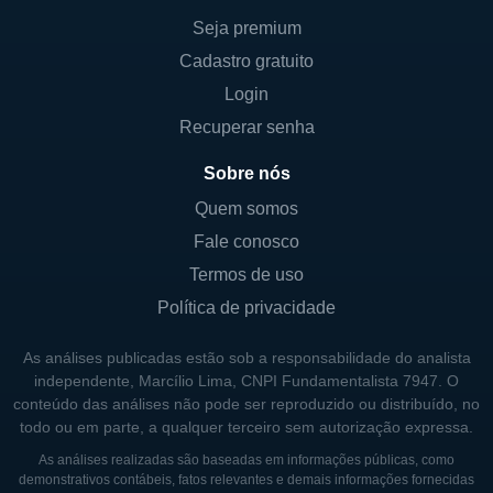
unidades de aquecimento e ar condicionado,
Seja premium
além de serviços relacionados à instalação e
Cadastro gratuito
manutenção. A empresa se diferencia pela
Login
qualidade de seus produtos e pela sua
Recuperar senha
capacidade de inovação, que
Sobre nós
constantemente introduz novas tecnologias
que elevam o padrão de conforto e eficiência
Quem somos
energética oferecido aos seus clientes. Um
Fale conosco
dos pontos focais do modelo de negócios da
Termos de uso
Lennox é o desenvolvimento de produtos
Política de privacidade
com eficiência energética superior, que não
só atendem às normas regulatórias, mas
As análises publicadas estão sob a responsabilidade do analista
independente, Marcílio Lima, CNPI Fundamentalista 7947. O
também ajudam os consumidores a
conteúdo das análises não pode ser reproduzido ou distribuído, no
economizar em custos de energia.
todo ou em parte, a qualquer terceiro sem autorização expressa.
Em adição a isso, a empresa se preocupa
As análises realizadas são baseadas em informações públicas, como
demonstrativos contábeis, fatos relevantes e demais informações fornecidas
em oferecer uma experiência de cliente