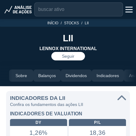
INÍCIO
STOCKS
LII
LII
LENNOX INTERNATIONAL
Seguir
Sobre
Balanços
Dividendos
Indicadores
Aná
INDICADORES DA LII
Confira os fundamentos das ações LII
INDICADORES DE VALUATION
DY
P/L
1,26%
18,36