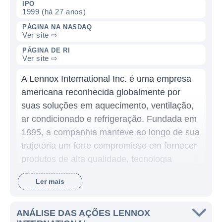
IPO
1999 (há 27 anos)
PÁGINA NA NASDAQ
Ver site ⇨
PÁGINA DE RI
Ver site ⇨
A Lennox International Inc. é uma empresa
americana reconhecida globalmente por
suas soluções em aquecimento, ventilação,
ar condicionado e refrigeração. Fundada em
1895, a companhia manteve ao longo de sua
trajetória um forte compromisso em fornecer
produtos de alta qualidade, tecnologia
inovadora e serviços de excelência para o
Ler mais
setor de climatização. O objetivo da Lennox
é criar ambientes confortáveis e
energeticamente eficientes para residências
ANÁLISE DAS AÇÕES LENNOX