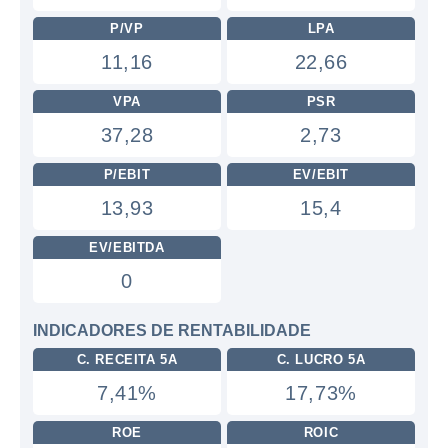
P/VP
LPA
11,16
22,66
VPA
PSR
37,28
2,73
P/EBIT
EV/EBIT
13,93
15,4
EV/EBITDA
0
INDICADORES DE RENTABILIDADE
C. RECEITA 5A
C. LUCRO 5A
7,41%
17,73%
ROE
ROIC