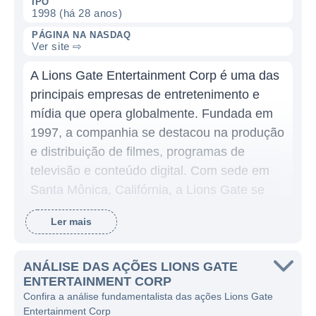
IPO
1998 (há 28 anos)
PÁGINA NA NASDAQ
Ver site ⇨
A Lions Gate Entertainment Corp é uma das
principais empresas de entretenimento e
mídia que opera globalmente. Fundada em
1997, a companhia se destacou na produção
e distribuição de filmes, programas de
televisão e conteúdo digital. Com sede em
Santa Mônica, Califórnia, a Lions Gate se
tornou um importante player no setor de
Ler mais
entretenimento, engajando os espectadores
com conteúdo diversificado e inovador.
ANÁLISE DAS AÇÕES LIONS GATE
A empresa é especialmente reconhecida por
ENTERTAINMENT CORP
sua contribuição significativa para o cinema,
Confira a análise fundamentalista das ações Lions Gate
Entertainment Corp
com sucessos notáveis como a franquia