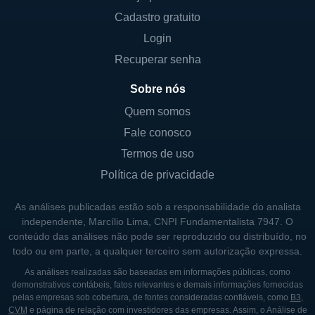
incluem: produção de filmes, produção de
Cadastro gratuito
programas de televisão, distribuição
Login
cinematográfica, distribuição digital, e gestão
Recuperar senha
de canais de streaming. Com essas divisões,
a empresa consegue se adaptar
Sobre nós
rapidamente às mudanças nas preferências
Quem somos
dos consumidores e nas tecnologias de
Fale conosco
distribuição no setor de entretenimento.
Termos de uso
Política de privacidade
CONTROLADORES E PRINCIPAIS
SÓCIOS
As análises publicadas estão sob a responsabilidade do analista
independente, Marcílio Lima, CNPI Fundamentalista 7947. O
A Lions Gate Entertainment passou por
conteúdo das análises não pode ser reproduzido ou distribuído, no
várias mudanças em sua estrutura acionária
todo ou em parte, a qualquer terceiro sem autorização expressa.
desde sua fundação. A companhia tem uma
As análises realizadas são baseadas em informações públicas, como
demonstrativos contábeis, fatos relevantes e demais informações fornecidas
mistura de acionistas institucionais e
pelas empresas sob cobertura, de fontes consideradas confiáveis, como
B3
,
individuais, com uma significativa presença
CVM
e página de relação com investidores das empresas. Assim, o Análise de