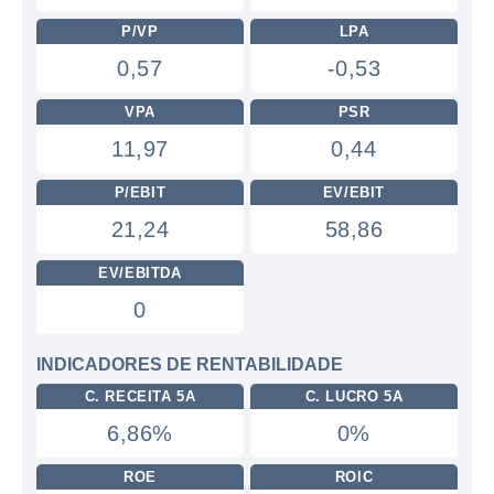
P/VP
LPA
0,57
-0,53
VPA
PSR
11,97
0,44
P/EBIT
EV/EBIT
21,24
58,86
EV/EBITDA
0
INDICADORES DE RENTABILIDADE
C. RECEITA 5A
C. LUCRO 5A
6,86%
0%
ROE
ROIC