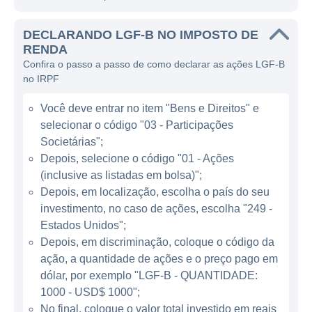
"Jogos Vorazes", "John Wick" e
DECLARANDO LGF-B NO IMPOSTO DE
"Crepúsculo". Além disso, a Lions Gate atua
RENDA
na produção de séries de TV, incluindo
Confira o passo a passo de como declarar as ações LGF-B
conteúdos premiados que são exibidos em
no IRPF
várias plataformas. A Lions Gate não só
Você deve entrar no item "Bens e Direitos" e
produz os conteúdos, mas também se
selecionar o código "03 - Participações
envolve ativamente na sua distribuição,
Societárias";
operando tanto em cinemas quanto em
Depois, selecione o código "01 - Ações
plataformas digitais, o que garante sua
(inclusive as listadas em bolsa)";
presença em diversos canais de distribuição.
Depois, em localização, escolha o país do seu
investimento, no caso de ações, escolha "249 -
ATUAÇÃO DA LIONS GATE
Estados Unidos";
Depois, em discriminação, coloque o código da
A Lions Gate Entertainment possui um
ação, a quantidade de ações e o preço pago em
modelo de negócios diversificado, que
dólar, por exemplo "LGF-B - QUANTIDADE:
abrange tanto a produção cinematográfica
1000 - USD$ 1000";
No final, coloque o valor total investido em reais