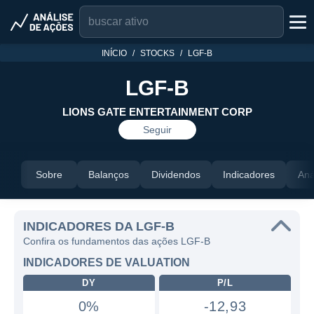
INÍCIO
STOCKS
LGF-B
LGF-B
LIONS GATE ENTERTAINMENT CORP
Seguir
Sobre
Balanços
Dividendos
Indicadores
Aná
INDICADORES DA LGF-B
Confira os fundamentos das ações LGF-B
INDICADORES DE VALUATION
DY
P/L
0%
-12,93