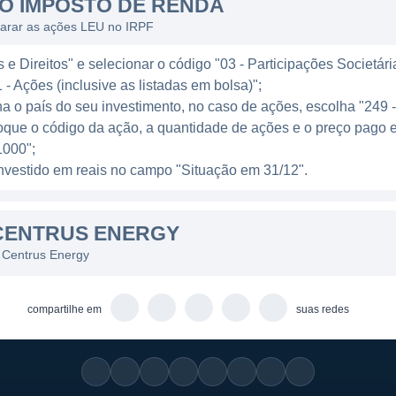
O IMPOSTO DE RENDA
em uma estrutura que permite o desenvolvimento e a i
larar as ações LEU no IRPF
gmento de energia nuclear. Com um foco crescente na en
e Direitos" e selecionar o código "03 - Participações Societári
 no avanço das tecnologias nucleares que podem ajuda
 - Ações (inclusive as listadas em bolsa)";
ha o país do seu investimento, no caso de ações, escolha "249 
oque o código da ação, a quantidade de ações e o preço pago 
E
000";
l investido em reais no campo "Situação em 31/12".
y representa um papel importante na promoção de uma 
ia nuclear está passando por uma transformação, oferec
CENTRUS ENERGY
ficientes, e a Centrus está na vanguarda desse movimen
ilidade e a inovação, focando no desenvolvimento de 
 Centrus Energy
ciência do enriquecimento de urânio.
compartilhe em
suas redes
staca por sua abordagem responsável em relação ao mei
rtância da segurança e da conformidade regulatória em 
do em pesquisa e desenvolvimento, visando aprimorar s
mercado.