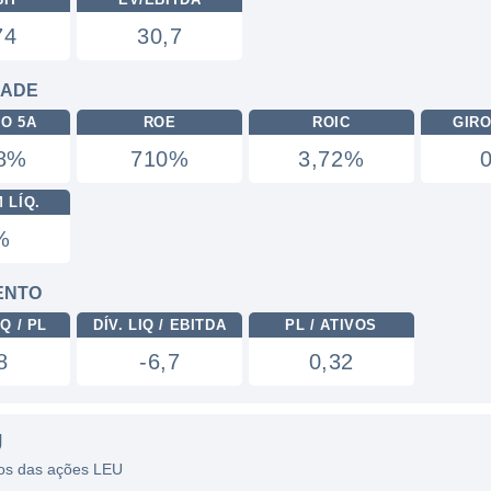
74
30,7
DADE
RO 5A
ROE
ROIC
GIRO
08%
710%
3,72%
 LÍQ.
%
ENTO
Q / PL
DÍV. LIQ / EBITDA
PL / ATIVOS
8
-6,7
0,32
U
icos das ações LEU