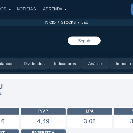
DOS
NOTÍCIAS
APRENDA
INÍCIO
STOCKS
LEU
Seguir
alanços
Dividendos
Indicadores
Análise
Imposto
U
EU
L
P/VP
LPA
46
4,49
3,08
BIT
EV/EBITDA