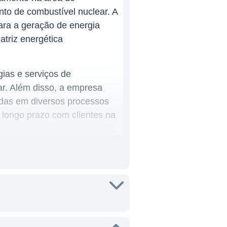
nto de combustível nuclear. A
para a geração de energia
triz energética
ias e serviços de
ar. Além disso, a empresa
adas em diversos processos
e longo prazo com clientes na
presença internacional,
o com empresas de energia e
portfólio diversificado,
cado.