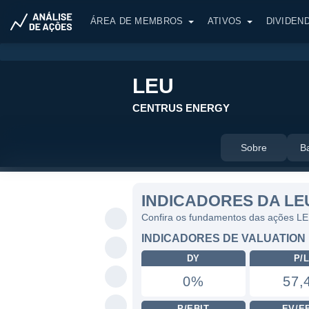
ÁREA DE MEMBROS
ATIVOS
DIVIDEN
LEU
CENTRUS ENERGY
Sobre
B
INDICADORES DA LE
Confira os fundamentos das ações L
INDICADORES DE VALUATION
DY
P/
0%
57,
P/EBIT
EV/E