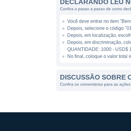
DECLARANDO LEU N
A empresa está incorporada 
Confira o passo a passo de como dec
e soluções inovadoras no se
Você deve entrar no item "Bens 
vista como uma player chave
Depois, selecione o código "01
setor energético global.
Depois, em localização, escol
Depois, em discriminação, col
A CENTRUS ENERGY HOJ
QUANTIDADE: 1000 - USD$ 1
No final, coloque o valor tota
Atualmente, a Centrus Energ
confiável. O setor de energ
DISCUSSÃO SOBRE 
tecnologias mais limpas e e
compromisso com a sustentab
Confira os comentários para as ações
aumentar a segurança e a efi
Além disso, a Centrus se de
nuclear, enfatizando a impo
está continuamente investin
suas ofertas de serviços no 