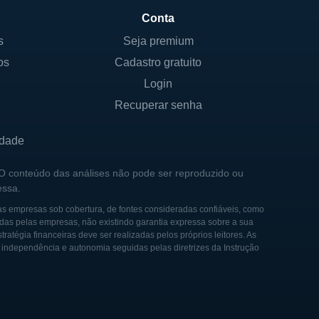
Conta
s
Seja premium
os
Cadastro gratuito
ited States Enrichment
ados Unidos. A USEC foi
Login
mercial de enriquecimento
Recuperar senha
idade
do em uma oferta pública
rus Energy Corp., refletindo
 O conteúdo das análises não pode ser reproduzido ou
essa.
e.
as empresas sob cobertura, de fontes consideradas confiáveis, como
vas oportunidades no setor
das pelas empresas, não existindo garantia expressa sobre a sua
tégia financeiras deve ser realizadas pelos próprios leitores. As
m outras organizações e
e independência e autonomia seguidas pelas diretrizes da Instrução
eficiência do enriquecimento