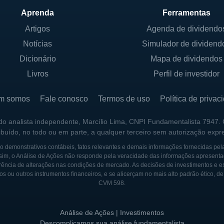
Aprenda
Ferramentas
 ENERGY
Artigos
Agenda de dividendo
Notícias
Simulador de dividend
 a partir da fusão de diversas empresas, incluindo a Un
 uma das pioneiras no enriquecimento de urânio nos Est
Dicionário
Mapa de dividendos
ma empresa estatal e se tornou a única fornecedora co
Livros
Perfil de investidor
 anos.
m somos
Fale conosco
Termos de uso
Política de privac
USEC passou por um processo de privatização, culminan
014, a USEC se reestruturou e mudou seu nome para Cent
 do analista independente, Marcílio Lima, CNPI Fundamentalista 7947.
ribuído, no todo ou em parte, a qualquer terceiro sem autorização expr
romisso com a inovação tecnológica e a sustentabilidad
 demonstrativos contábeis, fatos relevantes e demais informações fornecidas pel
us tem buscado expandir suas operações e explorar no
sim, o Análise de Ações não responde pela veracidade das informações apresenta
ência de alterações nas condições de mercado. As decisões de investimentos e estra
sa também tem trabalhado em parcerias estratégicas co
os ou outros instrumentos financeiros, e se alicerçam no mais alto padrão ético, d
a desenvolver novas tecnologias que possam melhorar a 
CVM 598.
urança do combustível nuclear.
Análise de Ações | Investimentos
Descomplicamos sua análise fundamentalista