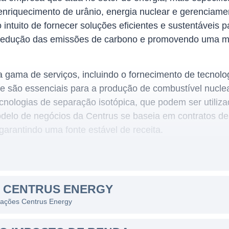
enriquecimento de urânio, energia nuclear e gerenciame
intuito de fornecer soluções eficientes e sustentáveis 
a redução das emissões de carbono e promovendo uma ma
gama de serviços, incluindo o fornecimento de tecnolog
ue são essenciais para a produção de combustível nucle
cnologias de separação isotópica, que podem ser utiliz
 modelo de negócios da Centrus se baseia em contratos d
 garantindo uma fonte estável de receita.
ENERGY
ipalmente nos Estados Unidos, mas também possui uma 
S CENTRUS ENERGY
lvimento de projetos de energia nuclear em colaboraçã
s ações Centrus Energy
A variedade de seus serviços e produtos proporciona um 
 adapte a diferentes necessidades e demandas do mer