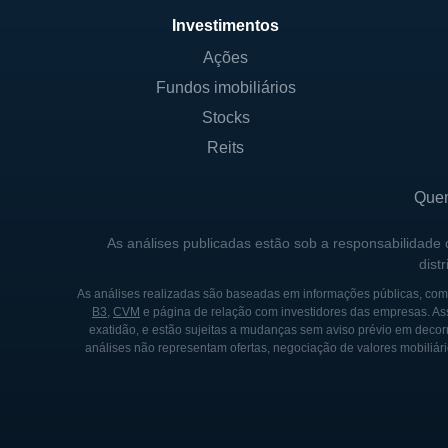
Investimentos
HISTÓRICO DA CENTRUS
Ações
Fundos imobiliários
A Centrus Energy foi formada
Corporation (USEC), que foi
Stocks
estabelecida em 1992 como u
Reits
de urânio no país por muitos
Que
No início dos anos 2000, a 
inicial (IPO) em 2002. Em 2
As análises publicadas estão sob a responsabilidade
dist
sua nova direção e seu comp
As análises realizadas são baseadas em informações públicas, como
Desde sua formação, a Centr
B3
,
CVM
e página de relação com investidores das empresas. As
exatidão, e estão sujeitas a mudanças sem aviso prévio em decorr
de energia nuclear. A empre
análises não representam ofertas, negociação de valores mobiliári
instituições de pesquisa par
de urânio e fortalecer a seg