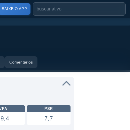
BAIXE O APP
Comentários
VPA
PSR
39,4
7,7