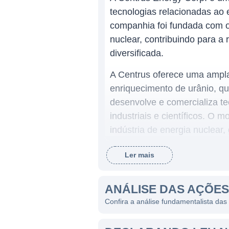
tecnologias relacionadas ao 
companhia foi fundada com o 
nuclear, contribuindo para 
diversificada.
A Centrus oferece uma ampla 
enriquecimento de urânio, q
desenvolve e comercializa te
industriais e científicos. O
indústria de energia nuclear,
Ler mais
ATUAÇÃO DA CENTRUS 
A Centrus Energy atua princ
ANÁLISE DAS AÇÕE
contribuindo para o desenvo
Confira a análise fundamentalista da
governos ao redor do mundo. 
permitindo que a empresa se