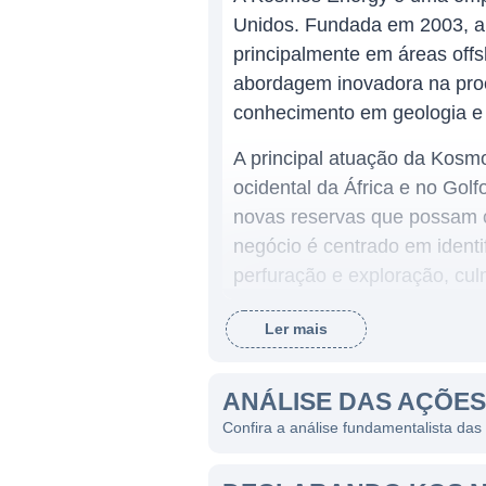
Unidos. Fundada em 2003, a 
principalmente em áreas off
abordagem inovadora na proc
conhecimento em geologia e
A principal atuação da Kosm
ocidental da África e no Gol
novas reservas que possam co
negócio é centrado em identif
perfuração e exploração, cu
Ler mais
ATUAÇÃO E LINHAS DE 
A Kosmos Energy opera princ
ANÁLISE DAS AÇÕE
ativa em várias atividades q
Confira a análise fundamentalista d
constantemente expandir sua
trabalhar em parcerias com o