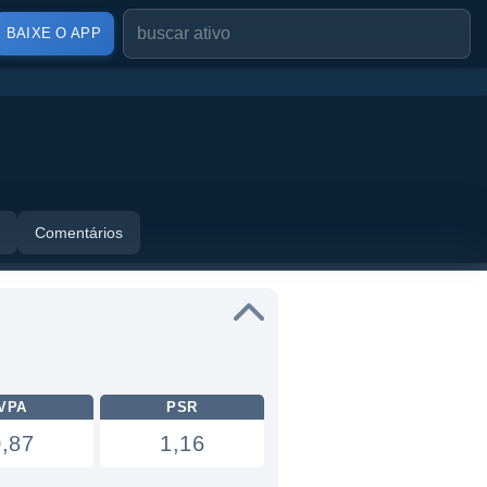
BAIXE O APP
Comentários
VPA
PSR
0,87
1,16