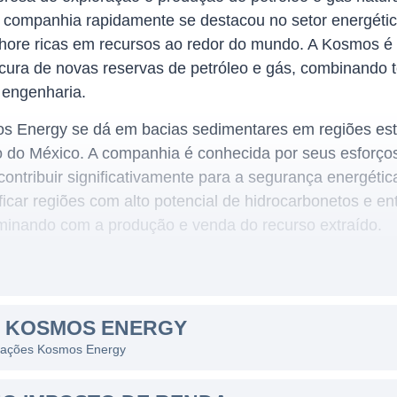
companhia rapidamente se destacou no setor energétic
shore ricas em recursos ao redor do mundo. A Kosmos é
ura de novas reservas de petróleo e gás, combinando 
 engenharia.
os Energy se dá em bacias sedimentares em regiões est
fo do México. A companhia é conhecida por seus esforço
ntribuir significativamente para a segurança energétic
icar regiões com alto potencial de hidrocarbonetos e ent
lminando com a produção e venda do recurso extraído.
NEGÓCIO DA KOSMOS ENERGY
ipalmente nas áreas de exploração e produção de petr
S KOSMOS ENERGY
ue garantem a eficiência e a sustentabilidade dos projet
as ações Kosmos Energy
s operações para novas áreas geográficas com potencia
utras empresas do setor para melhorar sua capacidade t