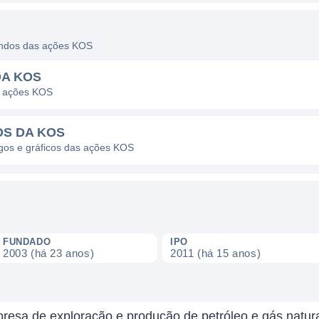
dendos das ações KOS
DA KOS
s ações KOS
OS DA KOS
agos e gráficos das ações KOS
FUNDADO
IPO
2003 (há 23 anos)
2011 (há 15 anos)
esa de exploração e produção de petróleo e gás natur