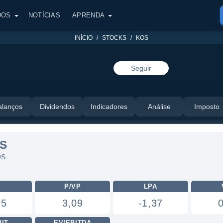
DOS
NOTÍCIAS
APRENDA
INÍCIO
STOCKS
KOS
Seguir
alanços
Dividendos
Indicadores
Análise
Imposto
S
OS
L
P/VP
LPA
95
3,09
-1,37
BIT
EV/EBITDA