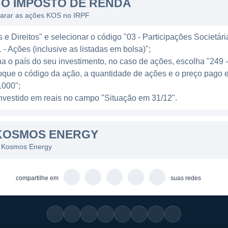
O IMPOSTO DE RENDA
s significativos como os no bloco Jubilee e TEN no Gana,
larar as ações KOS no IRPF
 áreas são exemplos do compromisso da Kosmos em maxi
e Direitos" e selecionar o código "03 - Participações Societári
nologia avançada de perfuração e desenvolvimento efic
 - Ações (inclusive as listadas em bolsa)";
m está investindo em áreas de gás natural, visando aum
ha o país do seu investimento, no caso de ações, escolha "249 
nacionais.
oque o código da ação, a quantidade de ações e o preço pago 
000";
ÍSES DE ATUAÇÃO
l investido em reais no campo "Situação em 31/12".
global, com operações em diversas regiões, mas seu fo
KOSMOS ENERGY
esenvolveu relações sólidas com governos locais e comu
tros países como a Guiné Equatorial, onde tem a inten
s Kosmos Energy
xplorar novos possíveis acumulações de hidrocarboneto
compartilhe em
suas redes
a expandir suas operações a novas áreas, considerand
ratégia de mitigação de risco. Ao possuir projetos em di
icas variadas, a empresa se posiciona para enfrentar ma
m diferentes mercados.