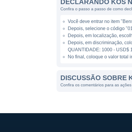
DECLARANDO KOS N
Seu portfólio inclui projeto
Confira o passo a passo de como dec
altamente lucrativos. Essas
Você deve entrar no item "Bens 
investimento por meio de tec
Depois, selecione o código "01
Além disso, a empresa també
Depois, em localização, escol
limpa para os mercados inter
Depois, em discriminação, col
QUANTIDADE: 1000 - USD$ 1
PRESENÇA GLOBAL E PA
No final, coloque o valor tota
A empresa tem uma presença 
DISCUSSÃO SOBRE 
ocidental da África, onde d
Kosmos tem atividades em ou
Confira os comentários para as açõe
em campos já existentes e e
A Kosmos Energy também busc
ativos como parte de sua est
condições políticas e econôm
oportunidades emergentes e