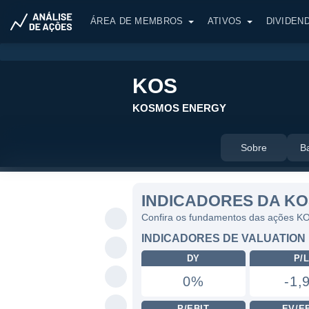
ÁREA DE MEMBROS
ATIVOS
DIVIDEN
KOS
KOSMOS ENERGY
Sobre
B
INDICADORES DA KO
Confira os fundamentos das ações K
INDICADORES DE VALUATION
DY
P/
0%
-1,
P/EBIT
EV/E