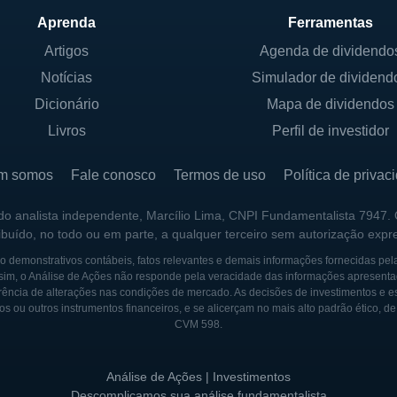
Aprenda
Ferramentas
 KOSMOS ENERGY
Artigos
Agenda de dividendo
Notícias
Simulador de dividend
por um grupo de acionistas institucionais e pessoas f
o, seus relacionamentos com os governos dos países ond
Dicionário
Mapa de dividendos
indústria de petróleo e gás exige que a Kosmos manten
Livros
Perfil de investidor
 especialmente em questões de regulamentação e licen
m somos
Fale conosco
Termos de uso
Política de privac
 Kosmos estão investidores institucionais que buscam div
ura da empresa foi construída para garantir que seu cres
 do analista independente, Marcílio Lima, CNPI Fundamentalista 7947.
ribuído, no todo ou em parte, a qualquer terceiro sem autorização expr
istas sejam atendidos, ao mesmo tempo em que se respei
exploração de recursos naturais.
 demonstrativos contábeis, fatos relevantes e demais informações fornecidas pel
sim, o Análise de Ações não responde pela veracidade das informações apresenta
ência de alterações nas condições de mercado. As decisões de investimentos e estra
os ou outros instrumentos financeiros, e se alicerçam no mais alto padrão ético, d
PORTANTES DA KOSMOS ENERGY
CVM 598.
y é marcada por sua fundação em 2003, quando um pequ
ra realizar suas primeiras atividades exploratórias. A c
Análise de Ações | Investimentos
 conseguiu fazer uma descoberta significativa de petró
Descomplicamos sua análise fundamentalista