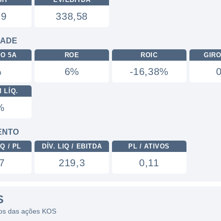
19
338,58
DADE
RO 5A
ROE
ROIC
GIRO
%
6%
-16,38%
 LÍQ.
%
ENTO
Q / PL
DÍV. LIQ / EBITDA
PL / ATIVOS
7
219,3
0,11
S
icos das ações KOS