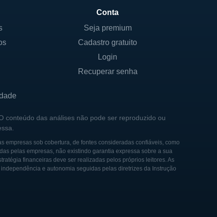
Conta
s
Seja premium
os
Cadastro gratuito
ísicas. Embora a empresa não
e atua são cruciais para o
Login
ha um diálogo contínuo com
Recuperar senha
ciamento.
idade
ersificar seus portfólios em
cimento seja sustentado e
 O conteúdo das análises não pode ser reproduzido ou
essa.
tam as legislações locais e
as empresas sob cobertura, de fontes consideradas confiáveis, como
das pelas empresas, não existindo garantia expressa sobre a sua
tégia financeiras deve ser realizadas pelos próprios leitores. As
e independência e autonomia seguidas pelas diretrizes da Instrução
eno grupo de investidores
ompanhia inicialmente focou
leo no campo Jubilee, que