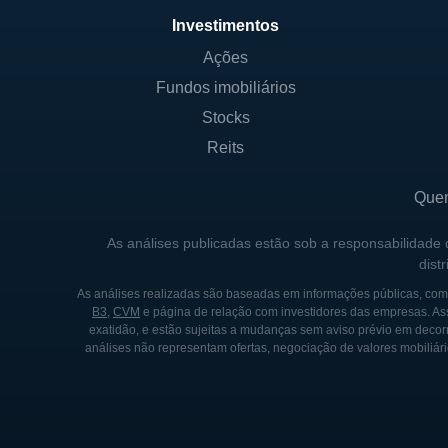
Investimentos
CONTROLE E SÓCIOS DA
Ações
Fundos imobiliários
A Kosmos Energy é composta 
seja controlada pelo govern
Stocks
seu sucesso. A natureza da 
Reits
autoridades governamentais,
Que
Entre os principais sócios da
setores de energia. A estrut
As análises publicadas estão sob a responsabilidade
dist
que os interesses dos acion
internacionais pertinentes à 
As análises realizadas são baseadas em informações públicas, como
B3
,
CVM
e página de relação com investidores das empresas. As
exatidão, e estão sujeitas a mudanças sem aviso prévio em decorr
análises não representam ofertas, negociação de valores mobiliári
HISTÓRIA E MARCOS IM
A história da Kosmos Energ
conseguiu levantar capital pa
na bacia do Gana, e em 2007,