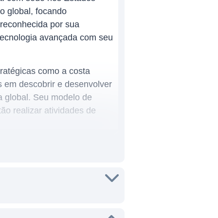
o global, focando
 reconhecida por sua
tecnologia avançada com seu
ratégicas como a costa
s em descobrir e desenvolver
a global. Seu modelo de
ão realizar atividades de
óleo e gás, mas também é
os. A empresa busca
l energético, além de
écnica e reduzir riscos.