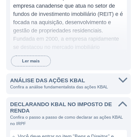
empresa canadense que atua no setor de
fundos de investimento imobiliário (REIT) e é
focada na aquisição, desenvolvimento e
gestão de propriedades residenciais.
Fundada em 2000, a empresa rapidamente
se destacou no mercado imobiliário
canadense, especialmente na região da
Ler mais
Nova Escócia, onde possui uma significativa
quantidade de imóveis sob sua
administração. A KBAL tem trabalhado para
ANÁLISE DAS AÇÕES KBAL
Confira a análise fundamentalista das ações KBAL
expandir seu portfólio e atingir uma ampla
gama de inquilinos, oferecendo soluções
DECLARANDO KBAL NO IMPOSTO DE
habitacionais que atendem as necessidades
RENDA
diversificadas da população.
Confira o passo a passo de como declarar as ações KBAL
no IRPF
O modelo de negócios da KBAL é centrado
na geração de renda a partir de aluguéis,
Você deve entrar no item "Bens e Direitos" e