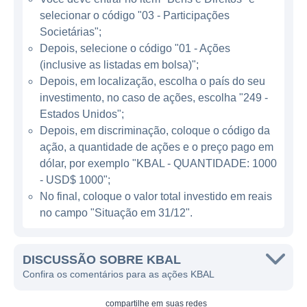
que vem da gestão de um portfólio
selecionar o código "03 - Participações
diversificado de apartamentos e
Societárias";
propriedades multi-familiares. A empresa se
Depois, selecione o código "01 - Ações
(inclusive as listadas em bolsa)";
esforça para manter altos níveis de
Depois, em localização, escolha o país do seu
ocupação em suas propriedades, oferecendo
investimento, no caso de ações, escolha "249 -
qualidade no atendimento e na manutenção,
Estados Unidos";
que são fatores essenciais para a retenção
Depois, em discriminação, coloque o código da
de inquilinos. A KBAL também investe em
ação, a quantidade de ações e o preço pago em
melhorias e inovações em suas unidades
dólar, por exemplo "KBAL - QUANTIDADE: 1000
para aumentar o valor dos imóveis e a
- USD$ 1000";
satisfação dos moradores.
No final, coloque o valor total investido em reais
no campo "Situação em 31/12".
ATUAÇÃO GEOGRÁFICA
DISCUSSÃO SOBRE KBAL
A KBAL possui presença em várias cidades
Confira os comentários para as ações KBAL
do Canadá, com um enfoque significativo na
Nova Escócia, onde iniciou suas operações.
compartilhe em
suas redes