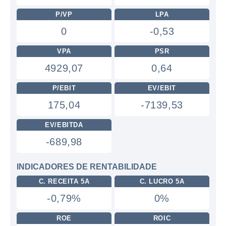
P/VP
LPA
0
-0,53
VPA
PSR
4929,07
0,64
P/EBIT
EV/EBIT
175,04
-7139,53
EV/EBITDA
-689,98
INDICADORES DE RENTABILIDADE
C. RECEITA 5A
C. LUCRO 5A
-0,79%
0%
ROE
ROIC