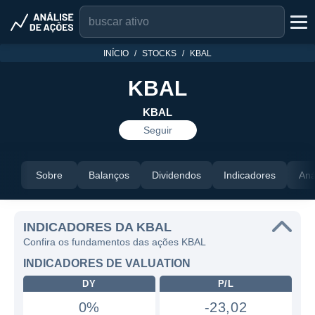
INÍCIO
STOCKS
KBAL
KBAL
KBAL
Seguir
Sobre
Balanços
Dividendos
Indicadores
Aná
INDICADORES DA KBAL
Confira os fundamentos das ações KBAL
INDICADORES DE VALUATION
DY
P/L
0%
-23,02