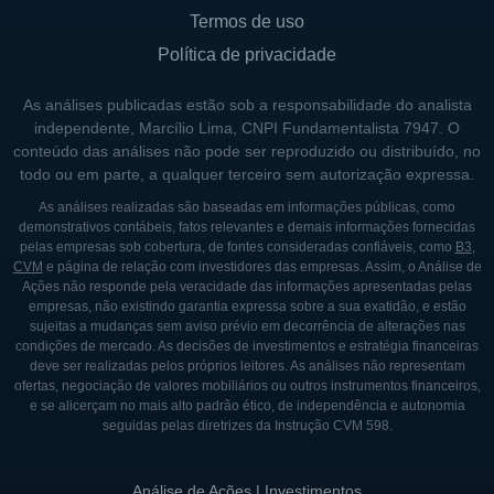
potencial de valorização e rentabilidade, a
Termos de uso
KBAL consegue operar de maneira eficaz,
Política de privacidade
buscando maximizar o retorno para seus
As análises publicadas estão sob a responsabilidade do analista
investidores e a satisfação para seus
independente, Marcílio Lima, CNPI Fundamentalista 7947. O
inquilinos.
conteúdo das análises não pode ser reproduzido ou distribuído, no
todo ou em parte, a qualquer terceiro sem autorização expressa.
A diversificação do portfólio da KBAL
As análises realizadas são baseadas em informações públicas, como
também é uma estratégia eficaz para reduzir
demonstrativos contábeis, fatos relevantes e demais informações fornecidas
riscos. Ao operar em múltiplas localizações e
pelas empresas sob cobertura, de fontes consideradas confiáveis, como
B3
,
CVM
e página de relação com investidores das empresas. Assim, o Análise de
focar em diferentes segmentos de mercado,
Ações não responde pela veracidade das informações apresentadas pelas
a empresa minimiza a exposição a quaisquer
empresas, não existindo garantia expressa sobre a sua exatidão, e estão
sujeitas a mudanças sem aviso prévio em decorrência de alterações nas
fatores adversos que possam afetar um
condições de mercado. As decisões de investimentos e estratégia financeiras
único mercado ou tipo de imóvel. Essa
deve ser realizadas pelos próprios leitores. As análises não representam
ofertas, negociação de valores mobiliários ou outros instrumentos financeiros,
abordagem contribui para sua estabilidade
e se alicerçam no mais alto padrão ético, de independência e autonomia
financeira e capacidade de crescer
seguidas pelas diretrizes da Instrução CVM 598.
continuamente.
Análise de Ações | Investimentos