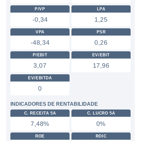
P/VP
LPA
-0,34
1,25
VPA
PSR
-48,34
0,26
P/EBIT
EV/EBIT
3,07
17,96
EV/EBITDA
0
INDICADORES DE RENTABILIDADE
C. RECEITA 5A
C. LUCRO 5A
7,48%
0%
ROE
ROIC