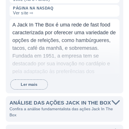
PÁGINA NA NASDAQ
Ver site ⇨
A Jack In The Box é uma rede de fast food
caracterizada por oferecer uma variedade de
opções de refeições, como hambúrgueres,
tacos, café da manhã, e sobremesas.
Fundada em 1951, a empresa tem se
destacado por sua inovação no cardápio e
pela adaptação às preferências dos
consumidores, buscando sempre oferecer
Ler mais
uma experiência diferenciada aos seus
clientes. Atualmente, a Jack In The Box
possui uma presença significativa nos
ANÁLISE DAS AÇÕES JACK IN THE BOX
Confira a análise fundamentalista das ações Jack In The
Estados Unidos, com milhares de
Box
restaurantes espalhados por diferentes
estados.