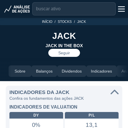
INÍCIO
STOCKS
JACK
JACK
JACK IN THE BOX
Seguir
Sobre
Balanços
Dividendos
Indicadores
Aná
INDICADORES DA JACK
Confira os fundamentos das ações JACK
INDICADORES DE VALUATION
DY
P/L
0%
13,1