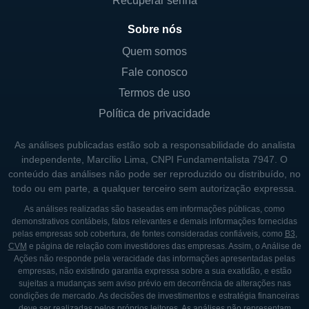
Recuperar senha
no mercado de fast food. Sua linha de
produtos é diversificada, abrangendo itens
Sobre nós
para diferentes horários do dia, como café da
Quem somos
manhã, almoço e jantar, bem como opções
Fale conosco
de lanche e sobremesa, o que a torna uma
Termos de uso
escolha popular entre os consumidores.
Política de privacidade
O cardápio da Jack In The Box é conhecido
por ser variado e inclusivo, atendendo a
As análises publicadas estão sob a responsabilidade do analista
independente, Marcílio Lima, CNPI Fundamentalista 7947. O
diferentes preferências e restrições
conteúdo das análises não pode ser reproduzido ou distribuído, no
alimentares. Além de seus pratos clássicos,
todo ou em parte, a qualquer terceiro sem autorização expressa.
a empresa frequentemente lança itens
As análises realizadas são baseadas em informações públicas, como
sazonais ou especializados, promovendo um
demonstrativos contábeis, fatos relevantes e demais informações fornecidas
pelas empresas sob cobertura, de fontes consideradas confiáveis, como
B3
,
sentimento de novidade entre os clientes. Os
CVM
e página de relação com investidores das empresas. Assim, o Análise de
tacos da Jack In The Box, por exemplo, se
Ações não responde pela veracidade das informações apresentadas pelas
empresas, não existindo garantia expressa sobre a sua exatidão, e estão
tornaram uma das suas especialidades,
sujeitas a mudanças sem aviso prévio em decorrência de alterações nas
chamando a atenção de consumidores que
condições de mercado. As decisões de investimentos e estratégia financeiras
deve ser realizadas pelos próprios leitores. As análises não representam