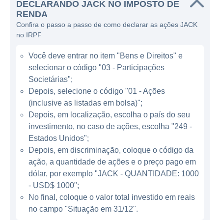
DECLARANDO JACK NO IMPOSTO DE
RENDA
A Jack In The Box opera predominantemente
Confira o passo a passo de como declarar as ações JACK
no setor de serviços alimentícios e se
no IRPF
posiciona como uma alternativa aos
tradicionais restaurantes de fast food. A
Você deve entrar no item "Bens e Direitos" e
empresa se destaca por sua flexibilidade em
selecionar o código "03 - Participações
Societárias";
horários de funcionamento, oferecendo
Depois, selecione o código "01 - Ações
opções de café da manhã durante todo o dia
(inclusive as listadas em bolsa)";
e uma variedade de itens que se destacam
Depois, em localização, escolha o país do seu
por serem criativos e inovadores. O modelo
investimento, no caso de ações, escolha "249 -
de negócios da Jack In The Box se
Estados Unidos";
concentra na rapidez e na conveniência,
Depois, em discriminação, coloque o código da
aspectos que são valorizados pelos
ação, a quantidade de ações e o preço pago em
consumidores que buscam refeições
dólar, por exemplo "JACK - QUANTIDADE: 1000
- USD$ 1000";
práticas.
No final, coloque o valor total investido em reais
no campo "Situação em 31/12".
MODELO DE NEGÓCIO