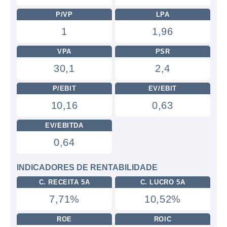
P/VP
LPA
1
1,96
VPA
PSR
30,1
2,4
P/EBIT
EV/EBIT
10,16
0,63
EV/EBITDA
0,64
INDICADORES DE RENTABILIDADE
C. RECEITA 5A
C. LUCRO 5A
7,71%
10,52%
ROE
ROIC