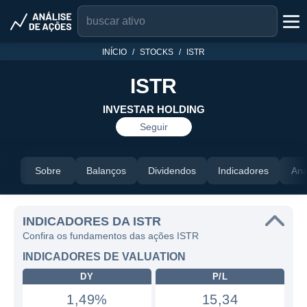
INÍCIO
STOCKS
ISTR
ISTR
INVESTAR HOLDING
Seguir
Sobre
Balanços
Dividendos
Indicadores
Aná
INDICADORES DA ISTR
Confira os fundamentos das ações ISTR
INDICADORES DE VALUATION
DY
P/L
1,49%
15,34