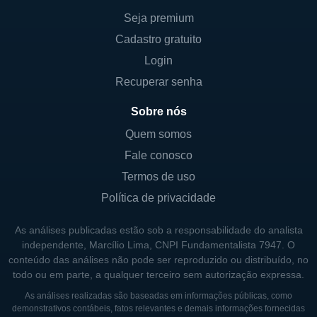
importantes da empresa e os produtos de
Seja premium
investimento da Investar são projetados para
Cadastro gratuito
atender a diferentes perfis de investidores,
Login
oferecendo opções que variam de fundos de
Recuperar senha
ação a fundos multimercado.
Sobre nós
A empresa também se compromete a
Quem somos
fornecer serviços de qualidade relacionados
Fale conosco
à assessoria financeira, com o intuito de
Termos de uso
auxiliar seus clientes na tomada de decisões
Política de privacidade
mais informadas em relação aos seus
investimentos. Com uma equipe de
As análises publicadas estão sob a responsabilidade do analista
profissionais experientes, a Investar busca
independente, Marcílio Lima, CNPI Fundamentalista 7947. O
agregar valor ao patrimônio dos seus
conteúdo das análises não pode ser reproduzido ou distribuído, no
todo ou em parte, a qualquer terceiro sem autorização expressa.
clientes e ao mesmo tempo promover a
educação financeira.
As análises realizadas são baseadas em informações públicas, como
demonstrativos contábeis, fatos relevantes e demais informações fornecidas