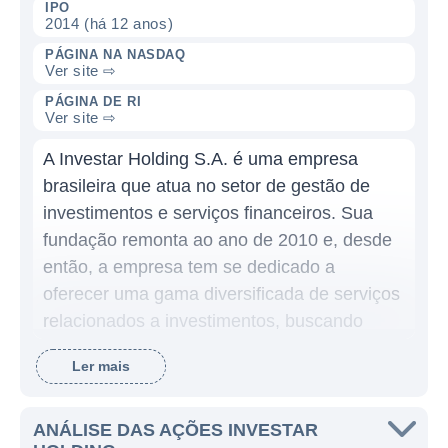
IPO
2014 (há 12 anos)
PÁGINA NA NASDAQ
Ver site ⇨
PÁGINA DE RI
Ver site ⇨
A Investar Holding S.A. é uma empresa
brasileira que atua no setor de gestão de
investimentos e serviços financeiros. Sua
fundação remonta ao ano de 2010 e, desde
então, a empresa tem se dedicado a
oferecer uma gama diversificada de serviços
relacionados a investimentos, buscando
atender tanto investidores individuais quanto
Ler mais
instituições financeiras. O foco principal da
Investar é a criação e a gestão de produtos
de investimento, incluindo fundos de
ANÁLISE DAS AÇÕES INVESTAR