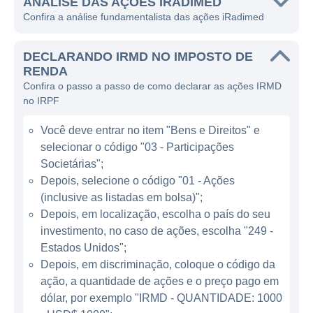
ANÁLISE DAS AÇÕES IRADIMED
A iRadimed é conhecida principalmente por
Confira a análise fundamentalista das ações iRadimed
seu sistema de ressonância magnética
portátil, que é uma inovação significativa no
DECLARANDO IRMD NO IMPOSTO DE
campo. Este sistema oferece uma alternativa
RENDA
Confira o passo a passo de como declarar as ações IRMD
valiosa para os métodos tradicionais,
no IRPF
permitindo que os pacientes sejam
submetidos a exames de ressonância
Você deve entrar no item "Bens e Direitos" e
magnética em uma variedade de
selecionar o código "03 - Participações
configurações, incluindo dentro de hospitais
Societárias";
e clínicas, sem os desafios logísticos
Depois, selecione o código "01 - Ações
(inclusive as listadas em bolsa)";
normalmente associados aos equipamentos
Depois, em localização, escolha o país do seu
fixos. Essa abordagem facilita o acesso a
investimento, no caso de ações, escolha "249 -
cuidados de saúde e ajuda a otimizar o fluxo
Estados Unidos";
de pacientes.
Depois, em discriminação, coloque o código da
ação, a quantidade de ações e o preço pago em
MODELOS DE NEGÓCIO E LINHAS DE
dólar, por exemplo "IRMD - QUANTIDADE: 1000