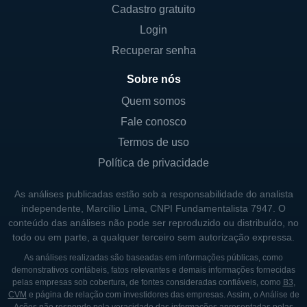
Cadastro gratuito
governo não é predominante, refletindo uma
Login
distribuição diversificada de ações entre os
acionistas.
Recuperar senha
Além de seu corpo de acionistas, a empresa
Sobre nós
conta com um conselho de administração
Quem somos
que supervisiona suas operações e direções
Fale conosco
estratégicas, contribuindo para o foco em
Termos de uso
inovações e melhorias contínuas de seus
Política de privacidade
produtos e serviços. Essa estrutura
organizacional permitirá que a iRadimed
As análises publicadas estão sob a responsabilidade do analista
mantenha seu compromisso com a
independente, Marcílio Lima, CNPI Fundamentalista 7947. O
conteúdo das análises não pode ser reproduzido ou distribuído, no
qualidade e a inovação, elementos
todo ou em parte, a qualquer terceiro sem autorização expressa.
essenciais para seu sucesso no mercado
As análises realizadas são baseadas em informações públicas, como
competitivo de tecnologia médica.
demonstrativos contábeis, fatos relevantes e demais informações fornecidas
pelas empresas sob cobertura, de fontes consideradas confiáveis, como
B3
,
CVM
e página de relação com investidores das empresas. Assim, o Análise de
HISTÓRICO E EVOLUÇÃO