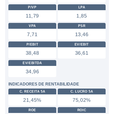
P/VP
LPA
11,79
1,85
VPA
PSR
7,71
13,46
P/EBIT
EV/EBIT
38,48
36,61
EV/EBITDA
34,96
INDICADORES DE RENTABILIDADE
C. RECEITA 5A
C. LUCRO 5A
21,45%
75,02%
ROE
ROIC