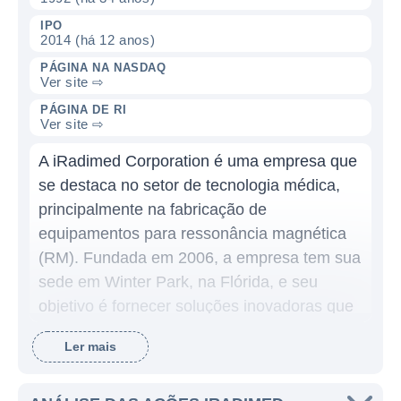
IPO
2014 (há 12 anos)
PÁGINA NA NASDAQ
Ver site ⇨
PÁGINA DE RI
Ver site ⇨
A iRadimed Corporation é uma empresa que
se destaca no setor de tecnologia médica,
principalmente na fabricação de
equipamentos para ressonância magnética
(RM). Fundada em 2006, a empresa tem sua
sede em Winter Park, na Flórida, e seu
objetivo é fornecer soluções inovadoras que
melhorem a experiência de pacientes e
Ler mais
profissionais de saúde durante os
procedimentos de ressonância magnética.