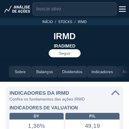
INÍCIO
STOCKS
IRMD
IRMD
IRADIMED
Seguir
Sobre
Balanços
Dividendos
Indicadores
Aná
INDICADORES DA IRMD
Confira os fundamentos das ações IRMD
INDICADORES DE VALUATION
DY
P/L
1,36%
49,19