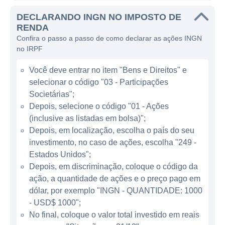
segmento de mercado.
DECLARANDO INGN NO IMPOSTO DE
A principal linha de produtos da Inogen é o
RENDA
Confira o passo a passo de como declarar as ações INGN
concentrador de oxigênio portátil. Estes
no IRPF
dispositivos têm como objetivo fornecer
oxigênio de forma contínua e conveniente,
Você deve entrar no item "Bens e Direitos" e
permitindo que os pacientes mantenham um
selecionar o código "03 - Participações
estilo de vida ativo e independência. Os
Societárias";
produtos da empresa são utilizados por
Depois, selecione o código "01 - Ações
(inclusive as listadas em bolsa)";
pacientes com doenças pulmonares
Depois, em localização, escolha o país do seu
obstrutivas crônicas, fibrose cística e outras
investimento, no caso de ações, escolha "249 -
condições que afetam a capacidade
Estados Unidos";
respiratória, possibilitando uma melhor
Depois, em discriminação, coloque o código da
gestão de suas necessidades de oxígeno.
ação, a quantidade de ações e o preço pago em
dólar, por exemplo "INGN - QUANTIDADE: 1000
MODELO DE NEGÓCIO
- USD$ 1000";
No final, coloque o valor total investido em reais
A Inogen gera receita através da venda