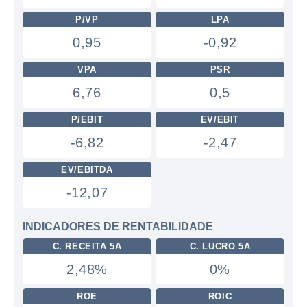
P/VP
LPA
0,95
-0,92
VPA
PSR
6,76
0,5
P/EBIT
EV/EBIT
-6,82
-2,47
EV/EBITDA
-12,07
INDICADORES DE RENTABILIDADE
C. RECEITA 5A
C. LUCRO 5A
2,48%
0%
ROE
ROIC