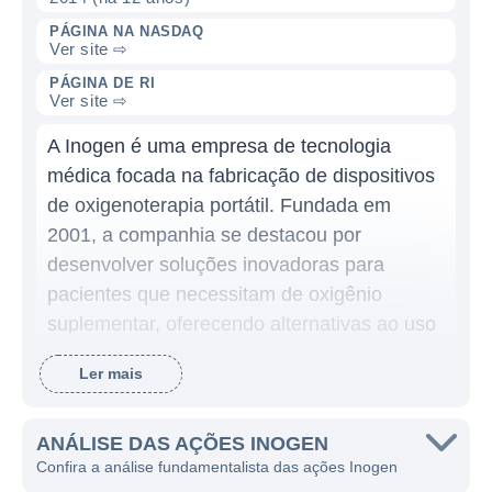
PÁGINA NA NASDAQ
Ver site ⇨
PÁGINA DE RI
Ver site ⇨
A Inogen é uma empresa de tecnologia
médica focada na fabricação de dispositivos
de oxigenoterapia portátil. Fundada em
2001, a companhia se destacou por
desenvolver soluções inovadoras para
pacientes que necessitam de oxigênio
suplementar, oferecendo alternativas ao uso
de cilindros de oxigênio tradicionais. Com
Ler mais
uma missão voltada para melhorar a
qualidade de vida de pessoas com
condições respiratórias, a Inogen tem se
ANÁLISE DAS AÇÕES INOGEN
Confira a análise fundamentalista das ações Inogen
consolidado como uma referência nesse