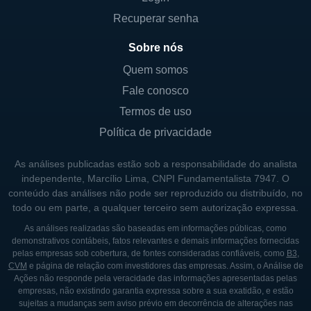
o relacionamento com os consumidores.
Recuperar senha
A empresa também investe em pesquisa e
desenvolvimento para aprimorar seus
Sobre nós
produtos existentes e explorar novas
Quem somos
tecnologias que possam atender melhor as
Fale conosco
necessidades dos pacientes. Inogen
Termos de uso
combina inovação com um compromisso em
Política de privacidade
fornecer soluções de saúde com base em
evidências, enfatizando a importância de um
As análises publicadas estão sob a responsabilidade do analista
suporte respiratório eficaz.
independente, Marcílio Lima, CNPI Fundamentalista 7947. O
conteúdo das análises não pode ser reproduzido ou distribuído, no
todo ou em parte, a qualquer terceiro sem autorização expressa.
CONTROLADORES E SÓCIOS
As análises realizadas são baseadas em informações públicas, como
demonstrativos contábeis, fatos relevantes e demais informações fornecidas
A controladora da Inogen consiste
pelas empresas sob cobertura, de fontes consideradas confiáveis, como
B3
,
principalmente de investidores institucionais
CVM
e página de relação com investidores das empresas. Assim, o Análise de
Ações não responde pela veracidade das informações apresentadas pelas
e privados que possuem uma parte
empresas, não existindo garantia expressa sobre a sua exatidão, e estão
significativa do capital da empresa. A
sujeitas a mudanças sem aviso prévio em decorrência de alterações nas