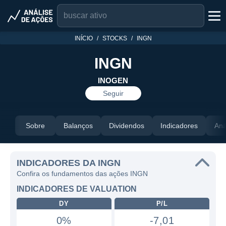
INÍCIO
STOCKS
INGN
INGN
INOGEN
Seguir
Sobre
Balanços
Dividendos
Indicadores
Aná
INDICADORES DA INGN
Confira os fundamentos das ações INGN
INDICADORES DE VALUATION
DY
P/L
0%
-7,01