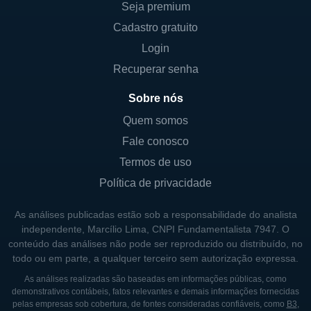
Seja premium
necessários para o processo de
sequenciamento e análises.
Cadastro gratuito
Software e análises de dados:
Login
Ferramentas que auxiliam na
Recuperar senha
interpretação e visualização dos dados
Sobre nós
gerados pelo sequenciamento.
Quem somos
Essas ofertas são fundamentais em
Fale conosco
pesquisas que visam entender as bases
Termos de uso
moleculares de diversas doenças, além de
Política de privacidade
fornecer suporte a projetos de medicina
personalizada e genoma humano.
As análises publicadas estão sob a responsabilidade do analista
independente, Marcílio Lima, CNPI Fundamentalista 7947. O
conteúdo das análises não pode ser reproduzido ou distribuído, no
CONTROLADORES E SÓCIOS DA
todo ou em parte, a qualquer terceiro sem autorização expressa.
ILLUMINA
As análises realizadas são baseadas em informações públicas, como
demonstrativos contábeis, fatos relevantes e demais informações fornecidas
A Illumina é uma empresa de capital aberto e
pelas empresas sob cobertura, de fontes consideradas confiáveis, como
B3
,