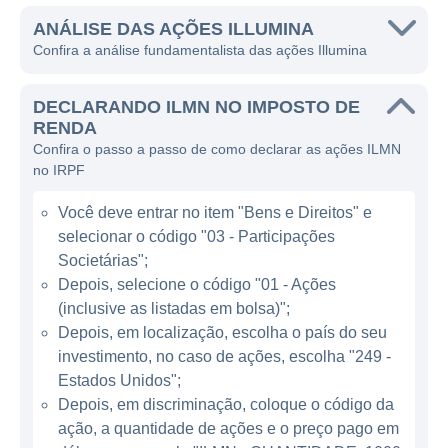
melhorar a compreensão da biologia humana
e acelerar o desenvolvimento de novos
ANÁLISE DAS AÇÕES ILLUMINA
Confira a análise fundamentalista das ações Illumina
tratamentos e terapias.
A atuação da Illumina concentra-se no
DECLARANDO ILMN NO IMPOSTO DE
fornecimento de sistemas de
RENDA
Confira o passo a passo de como declarar as ações ILMN
sequenciamento e genotipagem que
no IRPF
permitem a análise genômica em grande
escala. A empresa oferece equipamentos,
Você deve entrar no item "Bens e Direitos" e
reagentes e software, visando atender a
selecionar o código "03 - Participações
pesquisadores acadêmicos, institutos de
Societárias";
pesquisa e empresas do setor farmacêutico
Depois, selecione o código "01 - Ações
(inclusive as listadas em bolsa)";
e de saúde. Os produtos da Illumina são
Depois, em localização, escolha o país do seu
amplamente utilizados em várias áreas,
investimento, no caso de ações, escolha "249 -
incluindo pesquisa sobre doenças
Estados Unidos";
complexas, diagnóstico genético, descoberta
Depois, em discriminação, coloque o código da
de medicamentos e terapia genômica.
ação, a quantidade de ações e o preço pago em