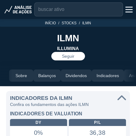
INÍCIO
STOCKS
ILMN
ILMN
ILLUMINA
Seguir
Sobre
Balanços
Dividendos
Indicadores
Aná
INDICADORES DA ILMN
Confira os fundamentos das ações ILMN
INDICADORES DE VALUATION
DY
P/L
0%
36,38