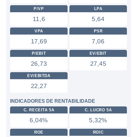
P/VP
LPA
11,6
5,64
VPA
PSR
17,69
7,06
P/EBIT
EV/EBIT
26,73
27,45
EV/EBITDA
22,27
INDICADORES DE RENTABILIDADE
C. RECEITA 5A
C. LUCRO 5A
6,04%
5,32%
ROE
ROIC