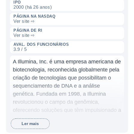
IPO
2000 (há 26 anos)
PÁGINA NA NASDAQ
Ver site ⇨
PÁGINA DE RI
Ver site ⇨
AVAL. DOS FUNCIONÁRIOS
3.9 / 5
A Illumina, Inc. é uma empresa americana de
biotecnologia, reconhecida globalmente pela
criação de tecnologias que possibilitam o
sequenciamento de DNA e a análise
genética. Fundada em 1998, a Illumina
revolucionou o campo da genômica,
oferecendo soluções que têm impulsionado a
pesquisa em saúde, diagnóstico e medicina
Ler mais
personalizada. Sua principal missão é