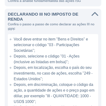
Confira a análise fundamentalista das ações ISG
do meio ambiente.
A ISG está envolvida principalmente na
DECLARANDO III NO IMPOSTO DE
construção, operação e manutenção de
RENDA
Confira o passo a passo de como declarar as ações III no
sistemas de saneamento, além de atuar na
IRPF
exploração de ativos relacionados à área de
gás natural. Através de projetos inovadores,
Você deve entrar no item "Bens e Direitos" e
a ISG promove a eficiência dos serviços de
selecionar o código "03 - Participações
utilidade pública, gerando um impacto
Societárias";
positivo na sociedade e garantindo a
Depois, selecione o código "01 - Ações
(inclusive as listadas em bolsa)";
sustentabilidade dos recursos hídricos e
Depois, em localização, escolha o país do seu
energéticos. A empresa também busca
investimento, no caso de ações, escolha "249 -
parcerias estratégicas com governos e
Estados Unidos";
outras entidades para expandir suas
Depois, em discriminação, coloque o código da
operações e otimizar seus serviços.
ação, a quantidade de ações e o preço pago em
dólar, por exemplo "III - QUANTIDADE: 1000 -
ATUAÇÃO DA ISG
USD$ 1000";