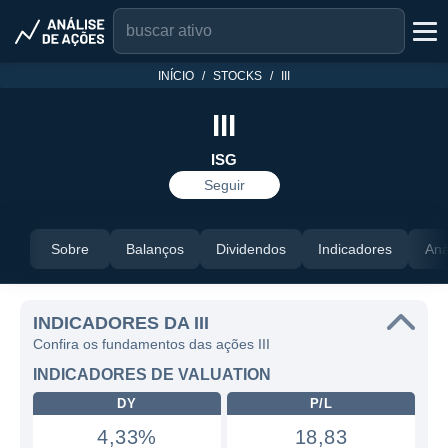
INÍCIO
STOCKS
III
III
ISG
Seguir
Sobre
Balanços
Dividendos
Indicadores
Aná
INDICADORES DA III
Confira os fundamentos das ações III
INDICADORES DE VALUATION
DY
P/L
4,33%
18,83