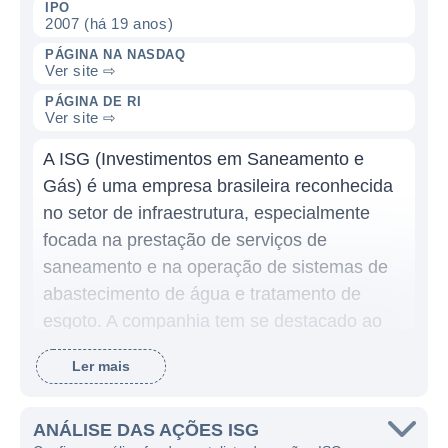
IPO
2007 (há 19 anos)
PÁGINA NA NASDAQ
Ver site ⇨
PÁGINA DE RI
Ver site ⇨
A ISG (Investimentos em Saneamento e
Gás) é uma empresa brasileira reconhecida
no setor de infraestrutura, especialmente
focada na prestação de serviços de
saneamento e na operação de sistemas de
abastecimento de água e tratamento de
esgoto. A companhia tem se destacado ao
buscar soluções para os desafios de
Ler mais
saneamento básico, contribuindo para a
melhoria da qualidade de vida das
populações atendidas e para a preservação
ANÁLISE DAS AÇÕES ISG