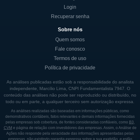
O modelo de negócio da ISG é centrado na
Login
prestação de serviços de saneamento básico
Recuperar senha
e na gestão de recursos relacionados ao gás
natural. A empresa tem como objetivo maior
Sobre nós
a eficiência operacional e a sustentabilidade,
Quem somos
buscando sempre inovações que possam
Fale conosco
agregar valor aos seus processos. Um dos
Termos de uso
focos da ISG é a implementação de
Política de privacidade
tecnologias avançadas na gestão de água e
esgoto, o que reflete o seu compromisso
As análises publicadas estão sob a responsabilidade do analista
com a melhoria contínua e a
independente, Marcílio Lima, CNPI Fundamentalista 7947. O
conteúdo das análises não pode ser reproduzido ou distribuído, no
responsabilidade ambiental.
todo ou em parte, a qualquer terceiro sem autorização expressa.
Quanto aos princípios que regem suas
As análises realizadas são baseadas em informações públicas, como
demonstrativos contábeis, fatos relevantes e demais informações fornecidas
atividades, a ISG adota uma postura de
pelas empresas sob cobertura, de fontes consideradas confiáveis, como
B3
,
responsabilidade social, investindo em
CVM
e página de relação com investidores das empresas. Assim, o Análise de
Ações não responde pela veracidade das informações apresentadas pelas
projetos que beneficiem as comunidades
empresas, não existindo garantia expressa sobre a sua exatidão, e estão