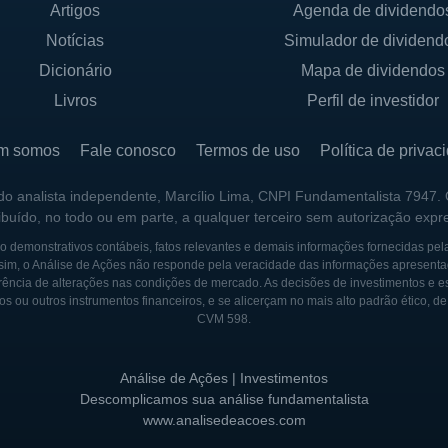
Artigos
Agenda de dividendo
UTURA ACIONÁRIA
Notícias
Simulador de dividend
 Holdings reflete a participação de investidores instituci
Dicionário
Mapa de dividendos
a e estratégia da empresa. A gestão da empresa é comp
Livros
Perfil de investidor
ologia e manufatura, que se dedicam à inovação contínu
m somos
Fale conosco
Termos de uso
Política de privac
rolada por uma única entidade, o envolvimento de invest
 do analista independente, Marcílio Lima, CNPI Fundamentalista 7947.
ribuído, no todo ou em parte, a qualquer terceiro sem autorização expr
os influenciam suas decisões operacionais e de mercado
 estrutura acionária da Ichor, uma vez que a empresa 
 demonstrativos contábeis, fatos relevantes e demais informações fornecidas pel
sim, o Análise de Ações não responde pela veracidade das informações apresenta
do.
ência de alterações nas condições de mercado. As decisões de investimentos e estra
os ou outros instrumentos financeiros, e se alicerçam no mais alto padrão ético, d
CVM 598.
a em 1999, em meio a um período de rápida evolução na 
Análise de Ações | Investimentos
nício, a empresa se dedicou a fornecer ferramentas e e
Descomplicamos sua análise fundamentalista
www.analisedeacoes.com
ente demanda por dispositivos eletrônicos. Com o passa