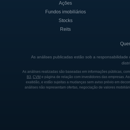
Ações
CONTROLADORES E ESTR
Fundos imobiliários
A estrutura acionária da Ichor
Stocks
contribuem para a governanç
Reits
experiência no setor de tecn
processos.
Que
Embora a Ichor não seja cont
As análises publicadas estão sob a responsabilidade
dist
presença de acionistas ativ
participação significante na
As análises realizadas são baseadas em informações públicas, como
B3
,
CVM
e página de relação com investidores das empresas. As
um ambiente comercial priva
exatidão, e estão sujeitas a mudanças sem aviso prévio em decorr
análises não representam ofertas, negociação de valores mobiliári
HISTÓRICO DA ICHOR
A Ichor Holdings foi fundad
semicondutores. Desde seu i
qualidade, atendendo à cresc