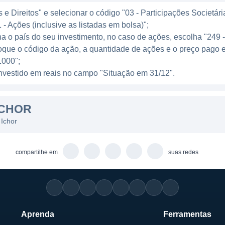
s e ferramentas que garantem a qualidade e a eficiência 
e Direitos" e selecionar o código "03 - Participações Societári
um ator importante em um setor que continua a cresce
 - Ações (inclusive as listadas em bolsa)";
menta. Além disso, a empresa investe continuamente em 
ha o país do seu investimento, no caso de ações, escolha "249 
ntes tecnologias de ponta, se adaptando às necessidade
oque o código da ação, a quantidade de ações e o preço pago 
000";
INHAS DE NEGÓCIO
l investido em reais no campo "Situação em 31/12".
r é baseado em oferecer soluções de alta qualidade e 
ICHOR
. A empresa gera receita principalmente através da ven
ociados, incluindo suporte técnico e manutenção. Isso p
 Ichor
de seus clientes, mas também construir relacionament
ínuos e receita recorrente.
compartilhe em
suas redes
utos incluem sistemas de entrega de gases, sistemas de
engenharia. A Ichor também se engaja em serviços espec
ntes operem de maneira eficaz e eficiente, minimizando
.
Aprenda
Ferramentas