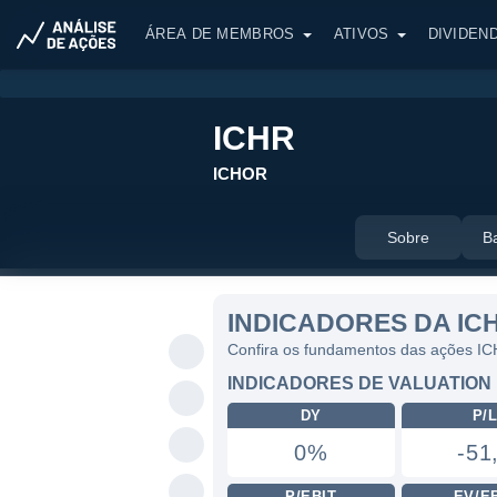
ÁREA DE MEMBROS
ATIVOS
DIVIDEN
ICHR
ICHOR
Sobre
B
INDICADORES DA IC
Confira os fundamentos das ações I
INDICADORES DE VALUATION
DY
P/
0%
-51
P/EBIT
EV/E