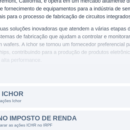
emont, Califórnia, e opera em um mercado altamente di
de fornecimento de equipamentos para a indústria de s
s para o processo de fabricação de circuitos integrados
uas soluções inovadoras que atendem a várias etapas 
stemas de fabricação que ajudam a controlar e monitora
 wafers. A Ichor se tornou um fornecedor preferencial pa
ips, contribuindo para a produção de produtos eletrôn
 alta performance.
ente nos Estados Unidos, mas também tem presença em 
 ICHOR
 onde há uma forte demanda por tecnologia de semicond
 ações Ichor
e serviços relacionados a ferramentas e equipamentos 
erece soluções que são cruciais para processos de dep
NO IMPOSTO DE RENDA
 que são componentes essenciais na fabricação de chips
larar as ações ICHR no IRPF