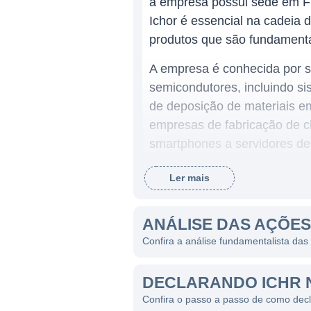
a empresa possui sede em Fr
Ichor é essencial na cadeia 
produtos que são fundamentai
A empresa é conhecida por s
semicondutores, incluindo si
de deposição de materiais em
empresas de fabricação de ch
smartphones a servidores de
Ler mais
ATUAÇÃO DA ICHOR
A Ichor atua predominantem
ANÁLISE DAS AÇÕES
incluindo a Ásia e a Europa,
Confira a análise fundamentalista das
da Ichor abrangem produtos 
semicondutores. A empresa of
DECLARANDO ICHR 
gestão de gases industriais,
Confira o passo a passo de como dec