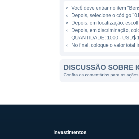
Sua portfólio inclui sistema
Você deve entrar no item "Bens 
semicondutores, tornando-a 
Depois, selecione o código "01
dispositivos eletrônicos au
Depois, em localização, escol
para fornecer aos seus clie
Depois, em discriminação, col
QUANTIDADE: 1000 - USD$ 1
MODELO DE NEGÓCIO E L
No final, coloque o valor tota
O modelo de negócio da Icho
DISCUSSÃO SOBRE 
indústria de semicondutores
fabricação e de serviços ass
Confira os comentários para as ações
atender à demanda imediata 
se traduzir em contratos cont
As principais linhas de prod
fabricação e ferramentas de 
os equipamentos de seus clie
maximizando a produtividade
Investimentos