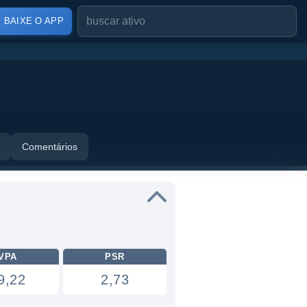
BAIXE O APP
Comentários
VPA
PSR
9,22
2,73