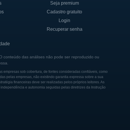
s
Seja premium
os
Cadastro gratuito
onais e individuais, que
Login
osta por líderes com vasta
Recuperar senha
a e à melhoria dos
idade
idores estratégicos e a
 O conteúdo das análises não pode ser reproduzido ou
essa.
. O governo não possui
opera predominantemente em
as empresas sob cobertura, de fontes consideradas confiáveis, como
das pelas empresas, não existindo garantia expressa sobre a sua
tégia financeiras deve ser realizadas pelos próprios leitores. As
e independência e autonomia seguidas pelas diretrizes da Instrução
tecnologia de
quipamentos de alta
r dos anos, a Ichor