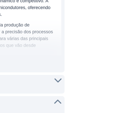
nâmico e competitivo. A
emicondutores, oferecendo
.
da produção de
r a precisão dos processos
ra várias das principais
icos que vão desde
outros mercados globais,
utores. As linhas de negócios
usados na fabricação de
osição de filmes finos e
.