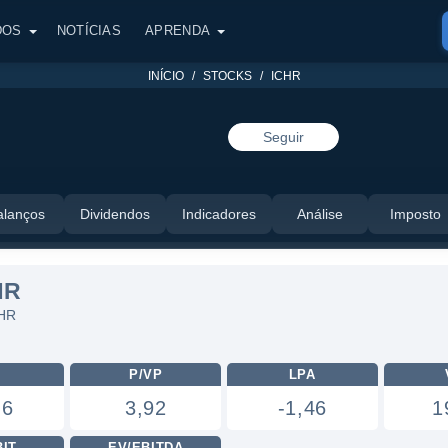
DOS
NOTÍCIAS
APRENDA
INÍCIO
STOCKS
ICHR
Seguir
alanços
Dividendos
Indicadores
Análise
Imposto
HR
CHR
L
P/VP
LPA
,6
3,92
-1,46
1
BIT
EV/EBITDA