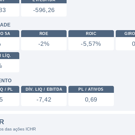
83
-596,26
DADE
RO 5A
ROE
ROIC
GIRO
%
-2%
-5,57%
 LÍQ.
%
ENTO
Q / PL
DÍV. LIQ / EBITDA
PL / ATIVOS
5
-7,42
0,69
R
icos das ações ICHR