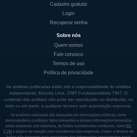
Cadastro gratuito
nas pesquisas e para a troca de
Login
conhecimento, permitindo que a empresa
enriquecesse seus produtos e tecnologias
Recuperar senha
com insights de diferentes mercados e
Sobre nós
regulamentos.
Quem somos
A empresa busca não apenas a expansão de
Fale conosco
suas operações, mas também a colaboração
Termos de uso
com outras organizações e pesquisadores,
Política de privacidade
formando alianças que podem ser benéficas
para a inovação e aceleração de seus
As análises publicadas estão sob a responsabilidade do analista
projetos. Essa estratégia é uma parte
independente, Marcílio Lima, CNPI Fundamentalista 7947. O
conteúdo das análises não pode ser reproduzido ou distribuído, no
integral de sua missão de trazer soluções
todo ou em parte, a qualquer terceiro sem autorização expressa.
terapêuticas para o tratamento de doenças
As análises realizadas são baseadas em informações públicas, como
que afetam milhões de pessoas em todo o
demonstrativos contábeis, fatos relevantes e demais informações fornecidas
mundo.
pelas empresas sob cobertura, de fontes consideradas confiáveis, como
B3
,
CVM
e página de relação com investidores das empresas. Assim, o Análise de