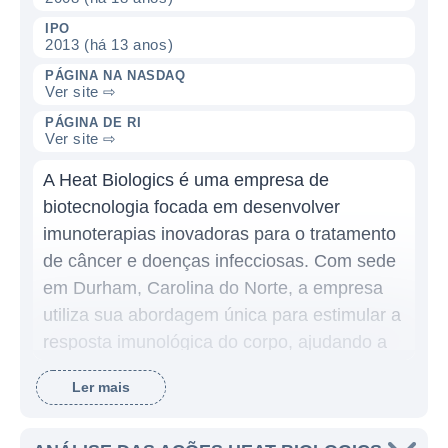
IPO
2013 (há 13 anos)
PÁGINA NA NASDAQ
Ver site ⇨
PÁGINA DE RI
Ver site ⇨
A Heat Biologics é uma empresa de
biotecnologia focada em desenvolver
imunoterapias inovadoras para o tratamento
de câncer e doenças infecciosas. Com sede
em Durham, Carolina do Norte, a empresa
utiliza sua abordagem única para estimular a
resposta imunológica do corpo, ajudando a
combater tumores e infecções. Desde a sua
Ler mais
fundação, a Heat Biologics tem se dedicado
a avançar na ciência e na medicina,