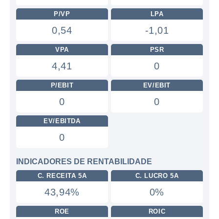
P/VP
LPA
0,54
-1,01
VPA
PSR
4,41
0
P/EBIT
EV/EBIT
0
0
EV/EBITDA
0
INDICADORES DE RENTABILIDADE
C. RECEITA 5A
C. LUCRO 5A
43,94%
0%
ROE
ROIC