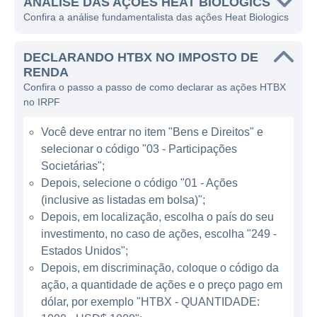
estabelecendo parcerias estratégicas e
ANÁLISE DAS AÇÕES HEAT BIOLOGICS
Confira a análise fundamentalista das ações Heat Biologics
colaborando com instituições de pesquisa
renomadas.
DECLARANDO HTBX NO IMPOSTO DE
O principal objetivo da Heat Biologics é criar
RENDA
Confira o passo a passo de como declarar as ações HTBX
terapias que possam melhorar a qualidade
no IRPF
de vida dos pacientes e aumentar as
chances de um tratamento eficaz. A empresa
Você deve entrar no item "Bens e Direitos" e
desenvolve suas tecnologias com a intenção
selecionar o código "03 - Participações
de impactar positivamente no cenário
Societárias";
oncológico, oferecendo alternativas para
Depois, selecione o código "01 - Ações
(inclusive as listadas em bolsa)";
aqueles que não responderam bem aos
Depois, em localização, escolha o país do seu
tratamentos convencionais. Com uma equipe
investimento, no caso de ações, escolha "249 -
altamente qualificada, a Heat Biologics
Estados Unidos";
busca não apenas inovações em
Depois, em discriminação, coloque o código da
tratamentos, mas também maneiras de
ação, a quantidade de ações e o preço pago em
optimizar a administração de suas terapias.
dólar, por exemplo "HTBX - QUANTIDADE: