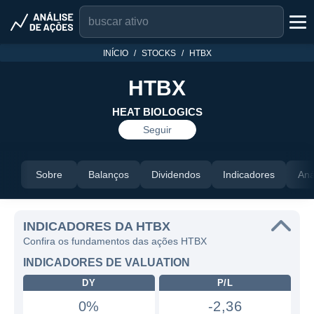
INÍCIO
STOCKS
HTBX
HTBX
HEAT BIOLOGICS
Seguir
Sobre
Balanços
Dividendos
Indicadores
Aná
INDICADORES DA HTBX
Confira os fundamentos das ações HTBX
INDICADORES DE VALUATION
DY
P/L
0%
-2,36