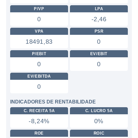
P/VP
LPA
0
-2,46
VPA
PSR
18491,83
0
P/EBIT
EV/EBIT
0
0
EV/EBITDA
0
INDICADORES DE RENTABILIDADE
C. RECEITA 5A
C. LUCRO 5A
-8,24%
0%
ROE
ROIC