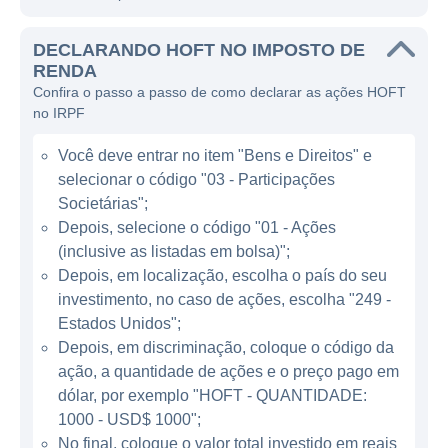
estar, sala de jantar, quartos e escritórios.
DECLARANDO HOFT NO IMPOSTO DE
Com uma proposta centrada na qualidade e
RENDA
na estética, a empresa busca proporcionar
Confira o passo a passo de como declarar as ações HOFT
soluções práticas e elegantes para a
no IRPF
decoração de interiores, atendendo tanto a
Você deve entrar no item "Bens e Direitos" e
clientes residenciais quanto comerciais.
selecionar o código "03 - Participações
Societárias";
ATUAÇÃO DA HOOKER FURNITURE
Depois, selecione o código "01 - Ações
(inclusive as listadas em bolsa)";
A empresa atua principalmente nos Estados
Depois, em localização, escolha o país do seu
Unidos, mas também participa do mercado
investimento, no caso de ações, escolha "249 -
internacional por meio de exportações,
Estados Unidos";
levando seu design distintivo e qualidade
Depois, em discriminação, coloque o código da
para uma audiência global. A Hooker
ação, a quantidade de ações e o preço pago em
Furniture compete em diversos segmentos
dólar, por exemplo "HOFT - QUANTIDADE:
de mercado, incluindo móveis de estilo
1000 - USD$ 1000";
No final, coloque o valor total investido em reais