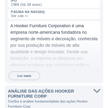
IPO
1988 (há 38 anos)
PÁGINA NA NASDAQ
Ver site ⇨
A Hooker Furniture Corporation é uma
empresa norte-americana fundadora no
segmento de móveis e decoração, conhecida
por sua produção de móveis de alta
qualidade e design inovador. Desde sua
fundação, a empresa se destacou por
oferecer produtos que combinam estilo e
funcionalidade, atendendo a uma ampla
Ler mais
gama de consumidores e necessidades de
mobília.
ANÁLISE DAS AÇÕES HOOKER
A Hooker Furniture se dedica principalmente
FURNITURE CORP
à fabricação e comercialização de móveis
Confira a análise fundamentalista das ações Hooker
Furniture Corp
para diversos ambientes, incluindo sala de