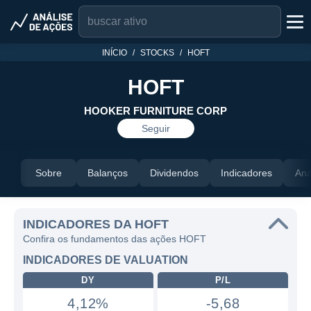
INÍCIO
STOCKS
HOFT
HOFT
HOOKER FURNITURE CORP
Seguir
Sobre
Balanços
Dividendos
Indicadores
Aná
INDICADORES DA HOFT
Confira os fundamentos das ações HOFT
INDICADORES DE VALUATION
DY
P/L
4,12%
-5,68