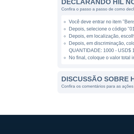
DECLARANDO HIL N
Entre as linhas de negócios q
Confira o passo a passo de como decl
disputas e arbitragem, plane
Você deve entrar no item "Bens 
qualidade. Esses serviços sã
Depois, selecione o código "01
todos os estágios do ciclo de
Depois, em localização, escol
Depois, em discriminação, col
ESTRUTURA CORPORATI
QUANTIDADE: 1000 - USD$ 1
No final, coloque o valor tota
A Hill International é uma em
e atrai investimentos. Além d
DISCUSSÃO SOBRE H
individuais, o que sugere um
de uma empresa privada dos 
Confira os comentários para as ações H
em suas decisões estratégic
Os principais executivos e 
direção ao crescimento contí
Hill International como uma 