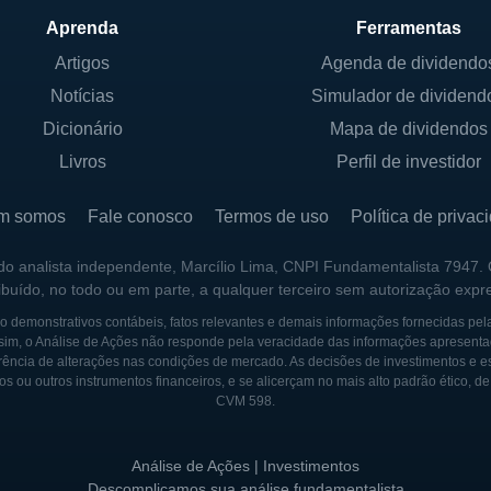
RNATIONAL
Aprenda
Ferramentas
Artigos
Agenda de dividendo
onal é marcada por crescimento e expansão ao longo das 
Notícias
Simulador de dividend
começou fornecendo serviços de gerenciamento de projeto
stacou pela inovação e pela capacidade de superar desafi
Dicionário
Mapa de dividendos
Livros
Perfil de investidor
presa expandiu suas operações e sua presença global,
m somos
Fale conosco
Termos de uso
Política de privac
fortaleceram sua posição no mercado. A Hill Internationa
lemáticos, incluindo infraestrutura pública, desenvolvim
 do analista independente, Marcílio Lima, CNPI Fundamentalista 7947.
ribuído, no todo ou em parte, a qualquer terceiro sem autorização expr
 demonstrativos contábeis, fatos relevantes e demais informações fornecidas pel
 tem participado de projetos significativos, que variam de
sim, o Análise de Ações não responde pela veracidade das informações apresenta
ência de alterações nas condições de mercado. As decisões de investimentos e estra
neficiando-se de sua experiência para gerenciar a comp
os ou outros instrumentos financeiros, e se alicerçam no mais alto padrão ético, d
a ao crescimento do mercado global de construção, a 
CVM 598.
des para garantir que permaneça na vanguarda da indúst
Análise de Ações | Investimentos
ernational tem se concentrado em inovação tecnológica e 
Descomplicamos sua análise fundamentalista