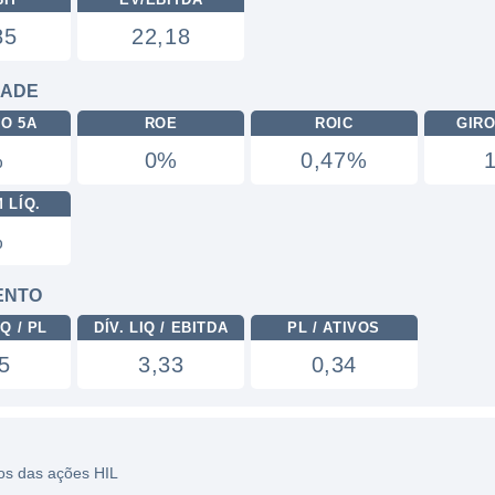
85
22,18
DADE
RO 5A
ROE
ROIC
GIRO
%
0%
0,47%
 LÍQ.
%
ENTO
Q / PL
DÍV. LIQ / EBITDA
PL / ATIVOS
5
3,33
0,34
cos das ações HIL