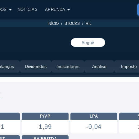
DOS
NOTÍCIAS
APRENDA
INÍCIO
STOCKS
HIL
Seguir
alanços
Dividendos
Indicadores
Análise
Imposto
L
L
L
P/VP
LPA
,1
1,99
-0,04
BIT
EV/EBITDA