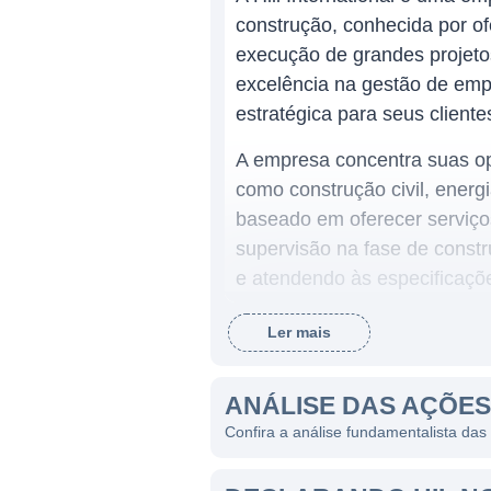
construção, conhecida por o
execução de grandes projetos
excelência na gestão de em
estratégica para seus cliente
A empresa concentra suas op
como construção civil, energi
baseado em oferecer serviços
supervisão na fase de const
e atendendo às especificaçõe
Ler mais
ATUAÇÃO DA HILL INTER
A Hill International possui u
ANÁLISE DAS AÇÕES
clientela diversificada, incl
Confira a análise fundamentalista das 
envolvida em projetos de gr
na Ásia, demonstrando sua c