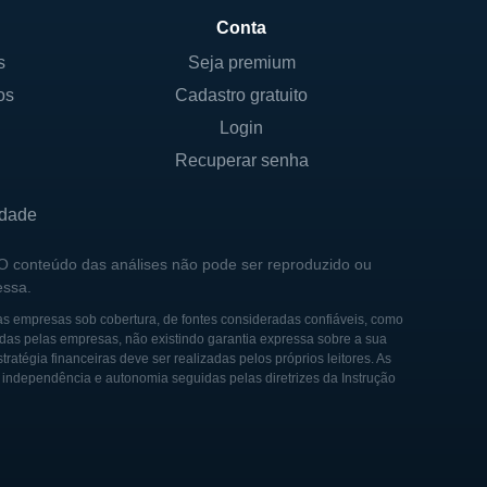
Conta
s
Seja premium
décadas. A empresa foi
os
Cadastro gratuito
s para diversos setores.
os que muitos projetos de
Login
Recuperar senha
 realizando uma série de
idade
l se tornou conhecida por seu
ento imobiliário e grandes
 O conteúdo das análises não pode ser reproduzido ou
essa.
as empresas sob cobertura, de fontes consideradas confiáveis, como
sde edifícios icônicos a
das pelas empresas, não existindo garantia expressa sobre a sua
tégia financeiras deve ser realizadas pelos próprios leitores. As
lexidade inerente desses
e independência e autonomia seguidas pelas diretrizes da Instrução
empresa continua a buscar
ria.
sustentabilidade, integrando