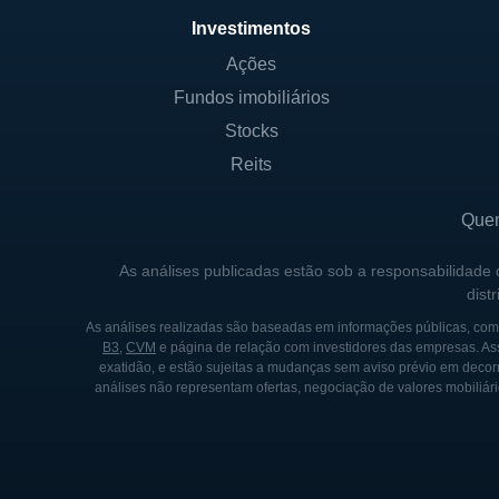
HISTÓRICO DA HILL INTE
Investimentos
Ações
A história da Hill Internati
Fundos imobiliários
fundada por Irvin E. Hill e 
Desde o início, a Hill se de
Stocks
construção enfrentam.
Reits
Com o passar dos anos, a em
Que
aquisições estratégicas que 
envolvimento em projetos emb
As análises publicadas estão sob a responsabilidade
dist
obras de engenharia.
As análises realizadas são baseadas em informações públicas, como
Durante sua trajetória, a Hill
B3
,
CVM
e página de relação com investidores das empresas. As
exatidão, e estão sujeitas a mudanças sem aviso prévio em decorr
complexos de transporte, be
análises não representam ofertas, negociação de valores mobiliári
empreendimentos. Em respost
novos desafios e oportunida
Nos últimos anos, a Hill Int