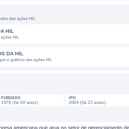
endos das ações HIL
A HIL
 ações HIL
S DA HIL
agos e gráficos das ações HIL
FUNDADO
IPO
1976 (há 50 anos)
2004 (há 22 anos)
mpresa americana que atua no setor de gerenciamento de 