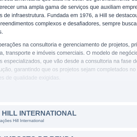
ferecer uma ampla gama de serviços que auxiliam empr
 de infraestrutura. Fundada em 1976, a Hill se destaco
preendimentos complexos e desafiadores, sempre busca
s.
erações na consultoria e gerenciamento de projetos, pr
a, transporte e imóveis comerciais. O modelo de negócio 
 especializados, que vão desde a consultoria na fase d
rução, garantindo que os projetos sejam completados no
s de qualidade exigidas.
NATIONAL
ma presença significativa em diversos países, o que lhe 
 HILL INTERNATIONAL
uindo governos, agências públicas e empresas do setor p
ações Hill International
ande escala nos Estados Unidos, na Europa, no Oriente 
apacidade de operar em diferentes mercados e culturas