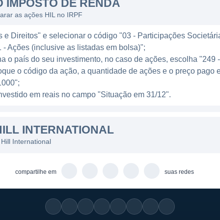
O IMPOSTO DE RENDA
ue a Hill International oferece, destacam-se a gestão d
arar as ações HIL no IRPF
jamento e controle de obras, gestão de riscos e consult
e Direitos" e selecionar o código "03 - Participações Societári
o projetados para ajudar os clientes a minimizar riscos 
 - Ações (inclusive as listadas em bolsa)";
 vida do projeto.
ha o país do seu investimento, no caso de ações, escolha "249 
oque o código da ação, a quantidade de ações e o preço pago e
VA
000";
l investido em reais no campo "Situação em 31/12".
presa de capital aberto, listada na bolsa de valores, o 
isso, a estrutura de propriedade da empresa inclui acioni
ILL INTERNATIONAL
 diversificado grupo de investidores interessados no se
Estados Unidos, não é controlada pelo governo, o que 
ill International
as.
compartilhe em
suas redes
membros do conselho de administração são responsáveis
nuo e à excelência em seus serviços. Essa liderança é 
das líderes no gerenciamento de projetos e consultoria d