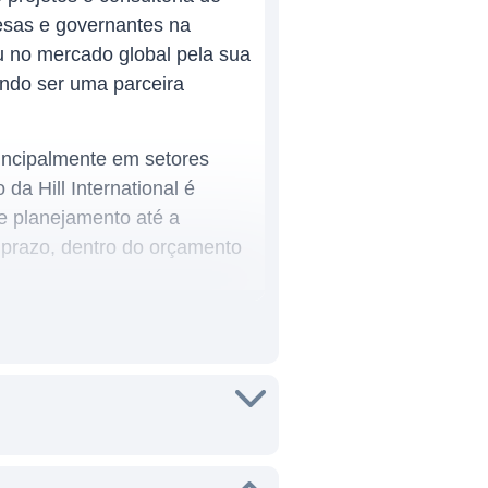
esas e governantes na
u no mercado global pela sua
ndo ser uma parceira
incipalmente em setores
da Hill International é
e planejamento até a
 prazo, dentro do orçamento
permite atender a uma
rivado. A empresa está
Médio, na América Latina e
.