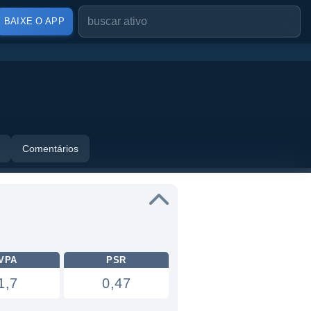
BAIXE O APP
Comentários
VPA
PSR
1,7
0,47