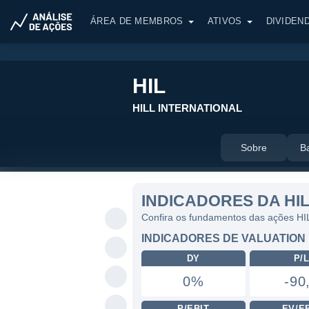
ÁREA DE MEMBROS
ATIVOS
DIVIDEN
HIL
HILL INTERNATIONAL
Sobre
B
INDICADORES DA HI
Confira os fundamentos das ações HI
INDICADORES DE VALUATION
DY
P/
0%
-90
P/EBIT
EV/E