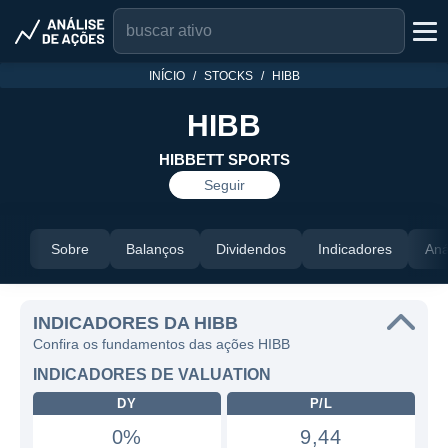
INÍCIO
STOCKS
HIBB
HIBB
HIBBETT SPORTS
Seguir
Sobre
Balanços
Dividendos
Indicadores
Aná
INDICADORES DA HIBB
Confira os fundamentos das ações HIBB
INDICADORES DE VALUATION
DY
P/L
0%
9,44