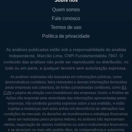
Sobre nós
em disponibilizar acessórios que
Quem somos
complementam os outfits esportivos.
Fale conosco
Embora a Hibbett Sports esteja
Termos de uso
predominantemente concentrada nos
Política de privacidade
Estados Unidos, a empresa é conhecida por
suas iniciativas de e-commerce, permitindo
As análises publicadas estão sob a responsabilidade do analista
que os consumidores comprem online e
independente, Marcílio Lima, CNPI Fundamentalista 7947. O
conteúdo das análises não pode ser reproduzido ou distribuído, no
retirem seus produtos em lojas físicas, uma
todo ou em parte, a qualquer terceiro sem autorização expressa.
estratégia que tem ganhado força entre os
As análises realizadas são baseadas em informações públicas, como
varejistas devido à conveniência oferecida
demonstrativos contábeis, fatos relevantes e demais informações fornecidas
aos clientes. Isso permite à Hibbett ampliar
pelas empresas sob cobertura, de fontes consideradas confiáveis, como
B3
,
CVM
e página de relação com investidores das empresas. Assim, o Análise de
sua presença, atingindo clientes tanto em
Ações não responde pela veracidade das informações apresentadas pelas
áreas metropolitanas quanto rurais.
empresas, não existindo garantia expressa sobre a sua exatidão, e estão
sujeitas a mudanças sem aviso prévio em decorrência de alterações nas
condições de mercado. As decisões de investimentos e estratégia financeiras
deve ser realizadas pelos próprios leitores. As análises não representam
CONTROLADORES E SÓCIOS
ofertas, negociação de valores mobiliários ou outros instrumentos financeiros,
PRINCIPAIS
e se alicerçam no mais alto padrão ético, de independência e autonomia