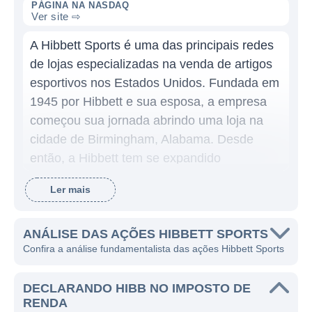
PÁGINA NA NASDAQ
Ver site ⇨
A Hibbett Sports é uma das principais redes
de lojas especializadas na venda de artigos
esportivos nos Estados Unidos. Fundada em
1945 por Hibbett e sua esposa, a empresa
começou sua jornada abrindo uma loja na
cidade de Birmingham, Alabama. Desde
então, a Hibbett tem se expandido
continuamente, focando em oferecer uma
Ler mais
experiência de compras centrada no cliente,
com uma variedade de produtos que
abrangem calçados, roupas e acessórios
ANÁLISE DAS AÇÕES HIBBETT SPORTS
Confira a análise fundamentalista das ações Hibbett Sports
esportivos.
A Hibbett Sports se destaca por sua ampla
DECLARANDO HIBB NO IMPOSTO DE
gama de produtos que atendem tanto a
RENDA