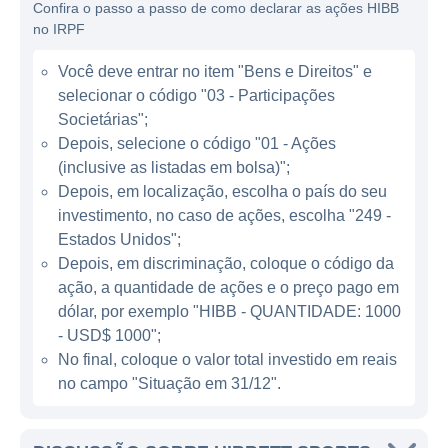
Confira o passo a passo de como declarar as ações HIBB
atletas quanto a consumidores casuais. Sua
no IRPF
linha de produtos inclui marcas conhecidas
mundialmente, abrangendo desde tênis de
Você deve entrar no item "Bens e Direitos" e
corrida até roupas de treino e equipamentos
selecionar o código "03 - Participações
esportivos. A empresa também se dedica a
Societárias";
criar uma experiência de compra única e
Depois, selecione o código "01 - Ações
(inclusive as listadas em bolsa)";
personalizada em suas lojas, incentivando
Depois, em localização, escolha o país do seu
um ambiente amigável e acolhedor, onde os
investimento, no caso de ações, escolha "249 -
clientes podem obter conselhos e
Estados Unidos";
recomendações de especialistas em
Depois, em discriminação, coloque o código da
esportes.
ação, a quantidade de ações e o preço pago em
dólar, por exemplo "HIBB - QUANTIDADE: 1000
ATUAÇÃO DA HIBBETT SPORTS
- USD$ 1000";
No final, coloque o valor total investido em reais
A Hibbett possui uma forte presença no
no campo "Situação em 31/12".
mercado de varejo esportivo, com suas lojas
localizadas principalmente em áreas urbanas