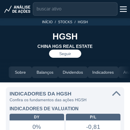
INÍCIO
STOCKS
HGSH
HGSH
CHINA HGS REAL ESTATE
Seguir
Sobre
Balanços
Dividendos
Indicadores
Aná
INDICADORES DA HGSH
Confira os fundamentos das ações HGSH
INDICADORES DE VALUATION
DY
P/L
0%
-0,81