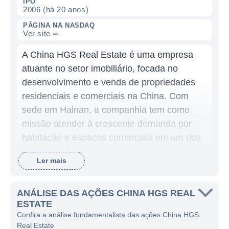
IPO
2006 (há 20 anos)
PÁGINA NA NASDAQ
Ver site ⇨
A China HGS Real Estate é uma empresa
atuante no setor imobiliário, focada no
desenvolvimento e venda de propriedades
residenciais e comerciais na China. Com
sede em Hainan, a companhia tem como
missão atender à crescente demanda por
habitação e espaços comerciais em um dos
mercados imobiliários mais dinâmicos do
Ler mais
mundo. Suas operações são amplamente
concentradas em Hainan, uma província
conhecida por suas belezas naturais e
ANÁLISE DAS AÇÕES CHINA HGS REAL
ESTATE
crescimento econômico, que atrai tanto
Confira a análise fundamentalista das ações China HGS
residentes locais quanto investidores
Real Estate