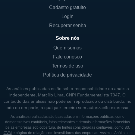
se limita apenas ao desenvolvimento, mas
Cadastro gratuito
também participa ativamente da venda e da
Login
gestão de propriedades, o que garante um
Recuperar senha
relacionamento contínuo com seus clientes e
potenciais investidores.
Sobre nós
Quem somos
LINHAS DE NEGÓCIO E PRESIDÊNCIA
Fale conosco
A principal linha de negócios da China HGS
Termos de uso
Real Estate é o desenvolvimento de
Política de privacidade
propriedades residenciais, mas a companhia
As análises publicadas estão sob a responsabilidade do analista
também participa de algumas áreas
independente, Marcílio Lima, CNPI Fundamentalista 7947. O
comerciais. Os empreendimentos incluem
conteúdo das análises não pode ser reproduzido ou distribuído, no
condomínios, edifícios de apartamentos e
todo ou em parte, a qualquer terceiro sem autorização expressa.
vilas, refletindo a ampla gama de opções
As análises realizadas são baseadas em informações públicas, como
disponíveis aos compradores. Esses projetos
demonstrativos contábeis, fatos relevantes e demais informações fornecidas
pelas empresas sob cobertura, de fontes consideradas confiáveis, como
B3
,
são fundamentais para a missão da empresa
CVM
e página de relação com investidores das empresas. Assim, o Análise de