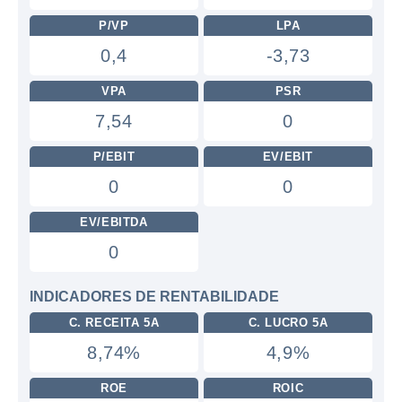
P/VP
LPA
0,4
-3,73
VPA
PSR
7,54
0
P/EBIT
EV/EBIT
0
0
EV/EBITDA
0
INDICADORES DE RENTABILIDADE
C. RECEITA 5A
C. LUCRO 5A
8,74%
4,9%
ROE
ROIC