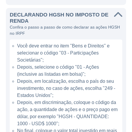
estrangeiros. A empresa não apenas
constrói, mas também realiza
DECLARANDO HGSH NO IMPOSTO DE
empreendimentos de desenvolvimento
RENDA
imobiliário, o que a posiciona como um
Confira o passo a passo de como declarar as ações HGSH
no IRPF
player relevante nesse mercado.
Você deve entrar no item "Bens e Direitos" e
A China HGS Real Estate opera
selecionar o código "03 - Participações
principalmente no desenvolvimento de
Societárias";
propriedades residenciais, que incluem
Depois, selecione o código "01 - Ações
condomínios, apartamentos e vilas. Seu
(inclusive as listadas em bolsa)";
modelo de negócios se baseia na aquisição
Depois, em localização, escolha o país do seu
de terrenos, seguido da construção de
investimento, no caso de ações, escolha "249 -
empreendimentos modernos que atendam
Estados Unidos";
às necessidades da população em
Depois, em discriminação, coloque o código da
ação, a quantidade de ações e o preço pago em
crescimento na região. A companhia também
dólar, por exemplo "HGSH - QUANTIDADE:
se envolve na promoção e venda destes
1000 - USD$ 1000";
imóveis, garantindo uma integração vertical
No final, coloque o valor total investido em reais