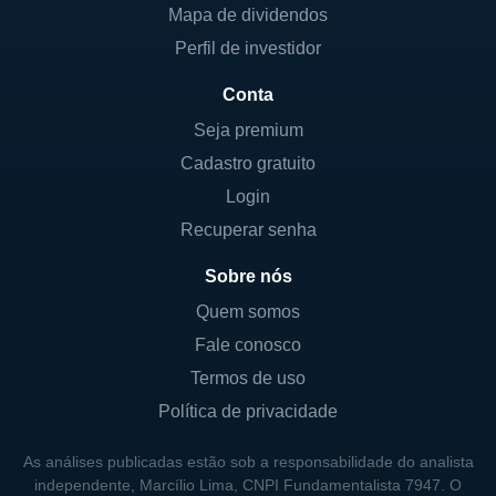
Mapa de dividendos
funcionários em todo o mundo, a empresa
Perfil de investidor
aposta na inovação contínua, investindo em
pesquisa e desenvolvimento para se manter
Conta
na vanguarda da tecnologia. Existe uma
Seja premium
clara estratégia de longo prazo para explorar
Cadastro gratuito
novas áreas, como serviços de saúde, carros
Login
autônomos com a Waymo, e tecnologias
móveis.
Recuperar senha
Além disso, a companhia é considerada uma
Sobre nós
das mais valiosas do mundo,
Quem somos
frequentemente aparecendo nas listas das
Fale conosco
empresas com maior valor de mercado. O
Termos de uso
compromisso com a melhoria da experiência
Política de privacidade
do usuário e a transformação digital tem
colocado a Alphabet em uma posição
As análises publicadas estão sob a responsabilidade do analista
liderante, não apenas em tecnologia, mas
independente, Marcílio Lima, CNPI Fundamentalista 7947. O