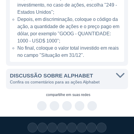
inteligência artificial até computadores
investimento, no caso de ações, escolha "249 -
quânticos, saúde e domótica, expandindo
Estados Unidos";
constantemente sua presença em diversos
Depois, em discriminação, coloque o código da
mercados.
ação, a quantidade de ações e o preço pago em
dólar, por exemplo "GOOG - QUANTIDADE:
ATUAÇÃO DA ALPHABET
1000 - USD$ 1000";
No final, coloque o valor total investido em reais
A Alphabet atua em diversos setores,
no campo "Situação em 31/12".
incluindo tecnologia da informação,
publicidade digital, dispositivos eletrônicos,
DISCUSSÃO SOBRE ALPHABET
automação doméstica, e serviços de nuvem.
Confira os comentários para as ações Alphabet
A companhia possui uma forte influência no
setor de publicidade digital, onde suas
compartilhe em
suas redes
plataformas dominam o espaço, permitindo
que empresas de todos os tamanhos se
conectem a públicos em larga escala.
O portfólio de produtos e serviços da