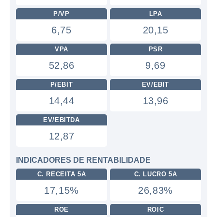
P/VP
LPA
6,75
20,15
VPA
PSR
52,86
9,69
P/EBIT
EV/EBIT
14,44
13,96
EV/EBITDA
12,87
INDICADORES DE RENTABILIDADE
C. RECEITA 5A
C. LUCRO 5A
17,15%
26,83%
ROE
ROIC