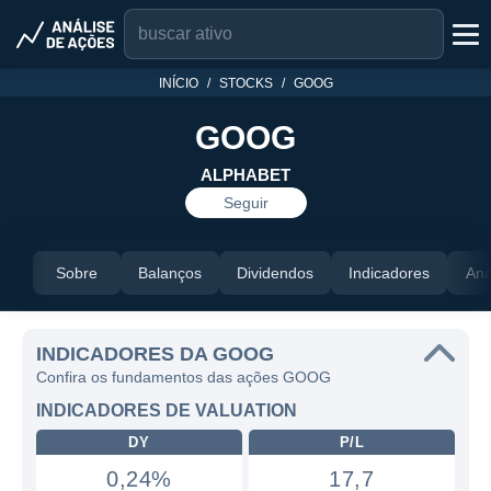
INÍCIO
STOCKS
GOOG
GOOG
ALPHABET
Seguir
Sobre
Balanços
Dividendos
Indicadores
Aná
INDICADORES DA GOOG
Confira os fundamentos das ações GOOG
INDICADORES DE VALUATION
DY
P/L
0,24%
17,7