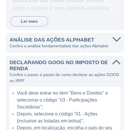
corporativa que visava otimizar a forma
como o Google e suas diversas iniciativas
eram geridas. Essa nova estrutura permite
Ler mais
que a Alphabet gerencie o Google e outros
projetos mais ambiciosos e diversificados,
sem que eles interfiram diretamente nas
ANÁLISE DAS AÇÕES ALPHABET
Confira a análise fundamentalista das ações Alphabet
operações do motor de busca e nos serviços
relacionados ao Google.
DECLARANDO GOOG NO IMPOSTO DE
A principal fonte de receita da Alphabet vem
RENDA
Confira o passo a passo de como declarar as ações GOOG
da publicidade. O seu motor de busca,
no IRPF
Google Search, junto com outras plataformas
como YouTube e Google Ads, geram uma
Você deve entrar no item "Bens e Direitos" e
quantidade significativa de receita através de
selecionar o código "03 - Participações
anúncios exibidos aos usuários. Além disso,
Societárias";
a empresa investe em uma variedade de
Depois, selecione o código "01 - Ações
(inclusive as listadas em bolsa)";
tecnologia e serviços que vão desde
Depois, em localização, escolha o país do seu