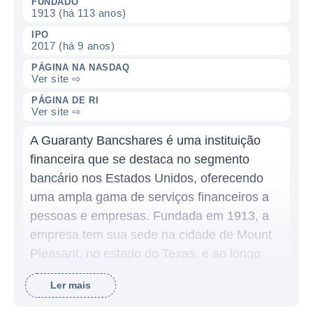
FUNDADO
1913 (há 113 anos)
IPO
2017 (há 9 anos)
PÁGINA NA NASDAQ
Ver site ⇨
PÁGINA DE RI
Ver site ⇨
A Guaranty Bancshares é uma instituição
financeira que se destaca no segmento
bancário nos Estados Unidos, oferecendo
uma ampla gama de serviços financeiros a
pessoas e empresas. Fundada em 1913, a
empresa tem sua sede na cidade de Mount
Pleasant, no estado do Texas, e ao longo
dos anos, se consolidou como uma das
Ler mais
principais instituições financeiras da região. A
Guaranty Bancshares opera sob a marca