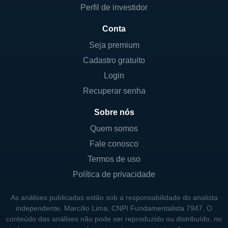
que podem incluir uma gama diversificada de
Perfil de investidor
investidores institucionais e indivíduos. Entre
Conta
os principais acionistas, podem estar fundos
Seja premium
de investimento e investidores privados. O
Cadastro gratuito
controle da empresa é mantido através da
estrutura acionária, que se alinha com os
Login
regulamentos do setor financeiro dos
Recuperar senha
Estados Unidos. Porém, não há informações
Sobre nós
que indiquem a participação do governo
Quem somos
como acionista, o que é uma característica
comum em muitas instituições bancárias
Fale conosco
privadas.
Termos de uso
Política de privacidade
Os fundadores da Guaranty Bancshares
estabeleceram a instituição com a missão de
As análises publicadas estão sob a responsabilidade do analista
atender às necessidades financeiras de suas
independente, Marcílio Lima, CNPI Fundamentalista 7947. O
conteúdo das análises não pode ser reproduzido ou distribuído, no
comunidades locais. Ao longo das décadas,