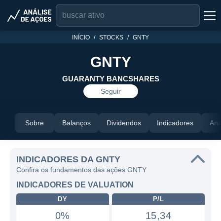
INÍCIO
STOCKS
GNTY
GNTY
GUARANTY BANCSHARES
Seguir
Sobre
Balanços
Dividendos
Indicadores
Aná
INDICADORES DA GNTY
Confira os fundamentos das ações GNTY
INDICADORES DE VALUATION
DY
P/L
0%
15,34