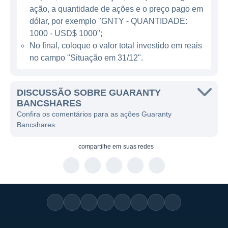
ação, a quantidade de ações e o preço pago em
diversas demandas do mercado.
dólar, por exemplo "GNTY - QUANTIDADE:
1000 - USD$ 1000";
MODELOS DE NEGÓCIOS E LINHAS DE
No final, coloque o valor total investido em reais
ATUAÇÃO
no campo "Situação em 31/12".
O modelo de negócio da Guaranty
Bancshares é centrado em proporcionar
DISCUSSÃO SOBRE GUARANTY
serviços financeiros de alta qualidade e um
BANCSHARES
Confira os comentários para as ações Guaranty
atendimento personalizado a seus clientes. A
Bancshares
instituição se posiciona como um parceiro de
confiança nas necessidades financeiras
compartilhe em
suas redes
tanto de indivíduos quanto de empresas. Os
negócios da Guaranty incluem serviços de
banco tradicional, serviços bancários digitais
e soluções personalizadas que buscam se
adaptar aos perfis variados de clientes.