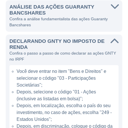
Guaranty Bank & Trust e se compromete a
ANÁLISE DAS AÇÕES GUARANTY
BANCSHARES
oferecer soluções financeiras adaptadas às
Confira a análise fundamentalista das ações Guaranty
necessidades de seus clientes.
Bancshares
A Guaranty Bancshares se destaca
DECLARANDO GNTY NO IMPOSTO DE
principalmente pela sua atuação no setor
RENDA
bancário, oferecendo uma variedade de
Confira o passo a passo de como declarar as ações GNTY
produtos e serviços que atendem desde
no IRPF
clientes individuais até grandes empresas.
Você deve entrar no item "Bens e Direitos" e
Entre os principais serviços estão contas
selecionar o código "03 - Participações
correntes e de poupança, empréstimos
Societárias";
pessoais, financiamentos imobiliários, crédito
Depois, selecione o código "01 - Ações
comercial e soluções de gestão de caixa. A
(inclusive as listadas em bolsa)";
empresa também se envolve em atividades
Depois, em localização, escolha o país do seu
de investimento e possui uma linha de
investimento, no caso de ações, escolha "249 -
produtos de seguro, o que amplia seu
Estados Unidos";
portfólio e capacidade de atender às
Depois, em discriminação, coloque o código da