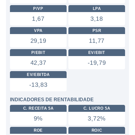
P/VP
LPA
1,67
3,18
VPA
PSR
29,19
11,77
P/EBIT
EV/EBIT
42,37
-19,79
EV/EBITDA
-13,83
INDICADORES DE RENTABILIDADE
C. RECEITA 5A
C. LUCRO 5A
9%
3,72%
ROE
ROIC