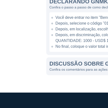
A GenMark ganha dinheiro pr
DECLARANDO GNMK 
necessários para realizar o
Confira o passo a passo de como de
produtos, mas também a venda
Você deve entrar no item "Bens 
um fluxo de receita sustentáv
Depois, selecione o código "01
Depois, em localização, escol
LINHAS DE NEGÓCIOS
Depois, em discriminação, col
QUANTIDADE: 1000 - USD$ 1
As linhas de negócios da Ge
No final, coloque o valor tota
fabricação e distribuição de
continua a investir em inova
DISCUSSÃO SOBRE
suas soluções existentes.
Confira os comentários para as açõe
A GenMark também realiza par
expandindo sua presença no 
colaboração combina esforço
diagnóstico.
CONTROLADORES E PRINC