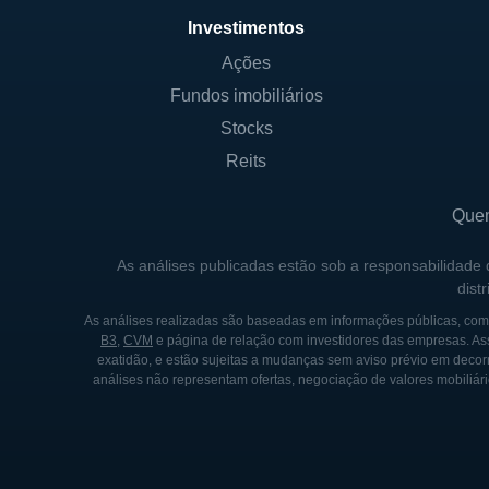
Investimentos
A estrutura acionária da Gen
Ações
executivos da empresa. Info
Fundos imobiliários
empresa tenha sua participaç
no setor de diagnóstico.
Stocks
Reits
Geralmente, empresas como 
saúde, além de possíveis pa
Que
HISTÓRIA DA GENMARK
As análises publicadas estão sob a responsabilidade
dist
A GenMark Diagnostics nasceu
As análises realizadas são baseadas em informações públicas, como
inovadora. Desde sua funda
B3
,
CVM
e página de relação com investidores das empresas. As
exatidão, e estão sujeitas a mudanças sem aviso prévio em decorr
não apenas precisos, mas ta
análises não representam ofertas, negociação de valores mobiliári
desenvolvido para detectar i
clínicos, devido à sua eficáci
Um marco importante na traje