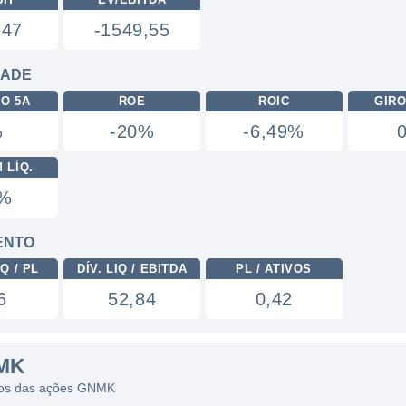
,47
-1549,55
DADE
RO 5A
ROE
ROIC
GIRO
%
-20%
-6,49%
 LÍQ.
1%
ENTO
Q / PL
DÍV. LIQ / EBITDA
PL / ATIVOS
6
52,84
0,42
MK
ficos das ações GNMK