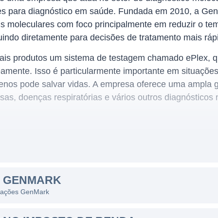
ões para diagnóstico em saúde. Fundada em 2010, a Ge
s moleculares com foco principalmente em reduzir o tem
uindo diretamente para decisões de tratamento mais rápi
is produtos um sistema de testagem chamado ePlex, que
eamente. Isso é particularmente importante em situaçõe
ógenos pode salvar vidas. A empresa oferece uma ampla
as, doenças respiratórias e vários outros diagnósticos 
 operações nos Estados Unidos e em alguns mercados i
tórios e instituições de saúde realizem testes precisos 
nto da eficiência do atendimento médico. Os sistemas 
S GENMARK
em hospitais e laboratórios clínicos, sendo uma ferrame
s ações GenMark