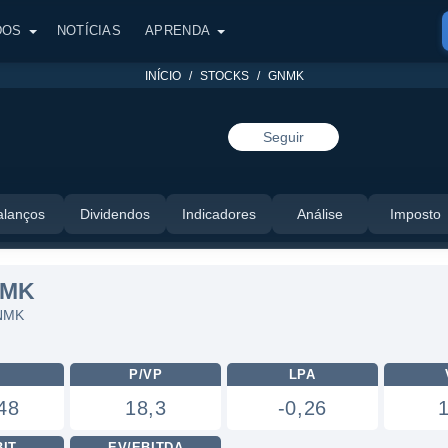
DOS
NOTÍCIAS
APRENDA
INÍCIO
STOCKS
GNMK
Seguir
alanços
Dividendos
Indicadores
Análise
Imposto
NMK
GNMK
L
P/VP
LPA
48
18,3
-0,26
BIT
EV/EBITDA