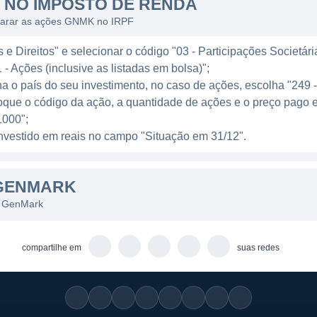
incipalmente através da venda de seus dispositivos de 
NO IMPOSTO DE RENDA
s diagnósticos. O modelo de negócios da empresa inclui
clarar as ações GNMK no IRPF
 de serviços de suporte e atualizações para os sistem
e Direitos" e selecionar o código "03 - Participações Societári
el e recorrente.
 - Ações (inclusive as listadas em bolsa)";
ha o país do seu investimento, no caso de ações, escolha "249 
oque o código da ação, a quantidade de ações e o preço pago 
000";
nMark incluem a pesquisa e desenvolvimento de novos t
l investido em reais no campo "Situação em 31/12".
 dispositivos de diagnóstico e a manutenção de sistema
ção, buscando expandir seu portfólio com novas testage
 GENMARK
s GenMark
cerias com outras instituições de saúde, laboratórios
mercado e acelerando o desenvolvimento de novos prod
compartilhe em
suas redes
s para a criação de soluções que atendam às necessida
IPAIS SÓCIOS