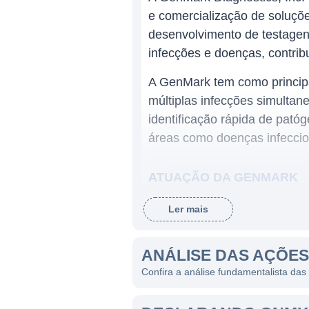
e comercialização de soluç
desenvolvimento de testagen
infecções e doenças, contrib
A GenMark tem como principa
múltiplas infecções simultan
identificação rápida de pat
áreas como doenças infeccios
ATUAÇÃO DA GENMARK
A companhia concentra suas
Ler mais
tecnologia permite que labora
redução de custos e no aume
ANÁLISE DAS AÇÕE
pela GenMark são utilizados 
Confira a análise fundamentalista da
críticas.