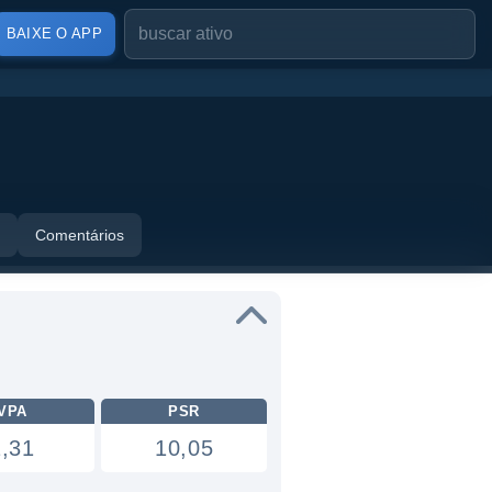
BAIXE O APP
Comentários
VPA
PSR
1,31
10,05