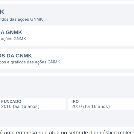
MK
idendos das ações GNMK
DA GNMK
as ações GNMK
OS DA GNMK
pagos e gráficos das ações GNMK
FUNDADO
IPO
2010 (há 16 anos)
2010 (há 16 anos)
é uma empresa que atua no setor de diagnóstico molecul