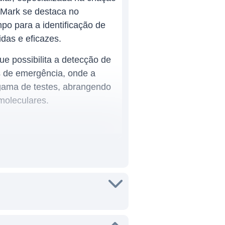
nMark se destaca no
po para a identificação de
das e eficazes.
 possibilita a detecção de
s de emergência, onde a
 gama de testes, abrangendo
moleculares.
nternacionais. Sua
e rápidos, ajudando na
de testagem desenvolvidos
nta essencial em situações