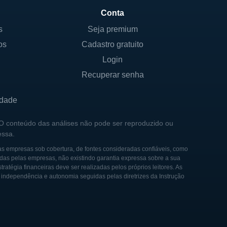
Conta
titucionais, indivíduos e
s
Seja premium
em mudar, mas é comum que a
os
Cadastro gratuito
 acreditam no potencial dela
Login
Recuperar senha
oportunidades no setor de
nço em diagnósticos médicos.
idade
 O conteúdo das análises não pode ser reproduzido ou
essa.
meio de tecnologia
as empresas sob cobertura, de fontes consideradas confiáveis, como
ção de doenças que sejam
das pelas empresas, não existindo garantia expressa sobre a sua
tégia financeiras deve ser realizadas pelos próprios leitores. As
alizado pela GenMark foi
e independência e autonomia seguidas pelas diretrizes da Instrução
ução preferida em ambientes
de valores, proporcionando um