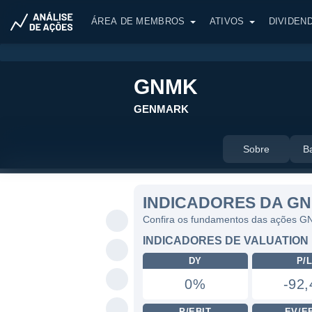
ÁREA DE MEMBROS
ATIVOS
DIVIDEN
GNMK
GENMARK
Sobre
B
INDICADORES DA G
Confira os fundamentos das ações 
INDICADORES DE VALUATION
DY
P/
0%
-92,
P/EBIT
EV/E