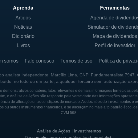
Aprenda
Ferramentas
Mark é composta por uma combinação de investidores ins
Artigos
Agenda de dividendo
rmações específicas sobre controladores e sócios pod
Notícias
Simulador de dividend
ão dividida entre investidores estratégicos e grupos que
Dicionário
Mapa de dividendos
Livros
Perfil de investidor
a GenMark atraem fundos de investimento que buscam 
rcerias com entidades governamentais que visam o ava
m somos
Fale conosco
Termos de uso
Política de privac
 do analista independente, Marcílio Lima, CNPI Fundamentalista 7947.
ribuído, no todo ou em parte, a qualquer terceiro sem autorização expr
 da ideia de revolucionar o diagnóstico molecular por 
 demonstrativos contábeis, fatos relevantes e demais informações fornecidas pel
ção, a empresa se empenha em criar métodos de detec
sim, o Análise de Ações não responde pela veracidade das informações apresenta
ência de alterações nas condições de mercado. As decisões de investimentos e estra
mbém acessíveis e rápidos. O primeiro sistema comerci
os ou outros instrumentos financeiros, e se alicerçam no mais alto padrão ético, d
nfecções respiratórias e rapidamente se tornou uma sol
CVM 598.
a.
Análise de Ações | Investimentos
tória da empresa foi sua abertura de capital na bolsa 
Descomplicamos sua análise fundamentalista