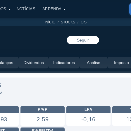
DOS
NOTÍCIAS
APRENDA
INÍCIO
STOCKS
GIS
Seguir
alanços
Dividendos
Indicadores
Análise
Imposto
S
S
L
P/VP
LPA
,93
2,59
-0,16
1
BIT
EV/EBITDA