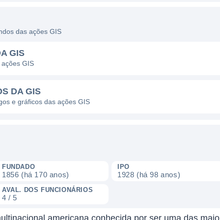
dendos das ações GIS
A GIS
s ações GIS
S DA GIS
agos e gráficos das ações GIS
FUNDADO
IPO
1856 (há 170 anos)
1928 (há 98 anos)
AVAL. DOS FUNCIONÁRIOS
4 / 5
 multinacional americana conhecida por ser uma das mai