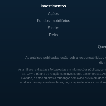
implementado práticas de efi
Investimentos
cadeias de suprimentos, vis
Ações
das comunidades onde atua.
Fundos imobiliários
Stocks
LINHAS DE NEGÓCIO
Reits
As principais linhas de negóc
além de refeições prontas. 
Que
continua a ser uma parte fu
As análises publicadas estão sob a responsabilidade
Nature Valley e Gold Medal,
dist
hábitos de consumo evoluem 
As análises realizadas são baseadas em informações públicas, como
B3
,
CVM
e página de relação com investidores das empresas. As
Os produtos de panificação d
exatidão, e estão sujeitas a mudanças sem aviso prévio em decorr
de opções que vão desde mist
análises não representam ofertas, negociação de valores mobiliári
incluir produtos que facilit
tendência de consumo atual.