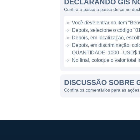
DECLARANDO GIS N
panificação e pratos prontos
Confira o passo a passo de como dec
consumidores e se adaptar à
Você deve entrar no item "Bens 
A linha de cereais, que incl
Depois, selecione o código "01
uma parte significativa da r
Depois, em localização, escol
por consumidores em movime
Depois, em discriminação, col
produtos orgânicos e saudáv
QUANTIDADE: 1000 - USD$ 1
dos consumidores com a saú
No final, coloque o valor tota
PRESENÇA GLOBAL
DISCUSSÃO SOBRE 
A General Mills opera em ma
Confira os comentários para as ações 
líderes do setor alimentício
Ásia e América Latina, refl
consumidores.
A empresa também é conheci
sustentabilidade, focando na