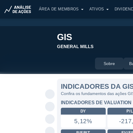
ÁREA DE MEMBROS
ATIVOS
DIVIDEN
GIS
GENERAL MILLS
Sobre
B
INDICADORES DA GI
Confira os fundamentos das ações GI
INDICADORES DE VALUATION
DY
P/
5,12%
-217
P/EBIT
EV/E