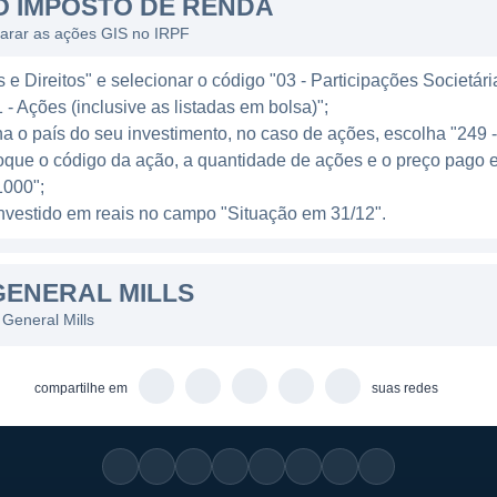
O IMPOSTO DE RENDA
. Essa diversificação permite à empresa capturar um le
larar as ações GIS no IRPF
s tendências do mercado.
e Direitos" e selecionar o código "03 - Participações Societári
ui tanto opções tradicionais como novos sabores e ingred
 - Ações (inclusive as listadas em bolsa)";
eceita da General Mills. Além disso, os snacks, que sã
ha o país do seu investimento, no caso de ações, escolha "249 
nto, também têm mostrado crescimento consistente. Ad
oque o código da ação, a quantidade de ações e o preço pago e
eis tem sido uma prioridade para a empresa, reconhec
000";
de e o bem-estar.
l investido em reais no campo "Situação em 31/12".
GENERAL MILLS
is de 100 países ao redor do mundo, consolidando sua
General Mills
. Os produtos da empresa são distribuídos em mercados 
etindo uma extensa rede de distribuição que permite ac
compartilhe em
suas redes
da por suas estratégias de marketing inovadoras e po
 redução do impacto ambiental e na responsabilidade soc