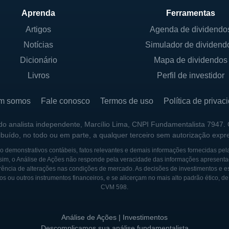
ciência energética, redução de desperdício e sourcing s
Aprenda
Ferramentas
ando melhorar não apenas sua imagem corporativa, mas
Artigos
Agenda de dividendo
Notícias
Simulador de dividend
Dicionário
Mapa de dividendos
Livros
Perfil de investidor
io da General Mills incluem cereais matinais, snacks, e 
O segmento de cereais, que incluiu marcas icônicas com
m somos
Fale conosco
Termos de uso
Política de privac
ndamental do portfólio da empresa. As vendas de snacks
 do analista independente, Marcílio Lima, CNPI Fundamentalista 7947.
 demonstraram uma forte tendência de crescimento, esp
ribuído, no todo ou em parte, a qualquer terceiro sem autorização expr
para opções mais práticas e saudáveis.
 demonstrativos contábeis, fatos relevantes e demais informações fornecidas pel
sim, o Análise de Ações não responde pela veracidade das informações apresenta
a General Mills, sob as marcas Pillsbury e Betty Crock
ência de alterações nas condições de mercado. As decisões de investimentos e estra
uras para bolos até biscoitos e pães. O portfólio de ref
os ou outros instrumentos financeiros, e se alicerçam no mais alto padrão ético, d
CVM 598.
am a vida dos consumidores em um mundo cada vez mais a
Análise de Ações | Investimentos
Descomplicamos sua análise fundamentalista