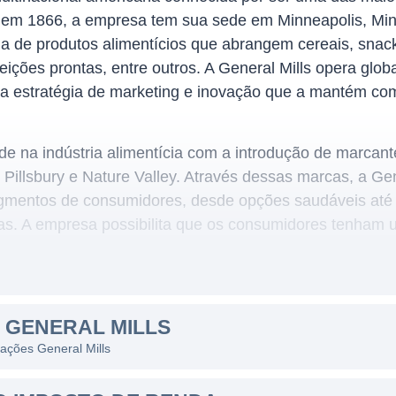
em 1866, a empresa tem sua sede em Minneapolis, Minn
de produtos alimentícios que abrangem cereais, snack
feições prontas, entre outros. A General Mills opera gl
sa estratégia de marketing e inovação que a mantém com
e na indústria alimentícia com a introdução de marcan
Pillsbury e Nature Valley. Através dessas marcas, a Gen
gmentos de consumidores, desde opções saudáveis até 
as. A empresa possibilita que os consumidores tenham 
anhã, no lanche da tarde ou nas refeições em família.
ILLS
 GENERAL MILLS
ipalmente no segmento de alimentos e bebidas, com foco
 ações General Mills
 que atendem a diferentes necessidades e preferências
s em várias categorias, sendo as principais: cereais, sn