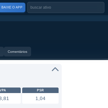
BAIXE O APP
Comentários
VPA
PSR
3,81
1,04