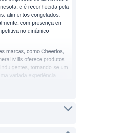
esota, e é reconhecida pela
s, alimentos congelados,
obalmente, com presença em
petitiva no dinâmico
tes marcas, como Cheerios,
eral Mills oferece produtos
indulgentes, tornando-se um
uma variada experiência
 na produção e
 dos consumidores. A
acks, laticínios, produtos de