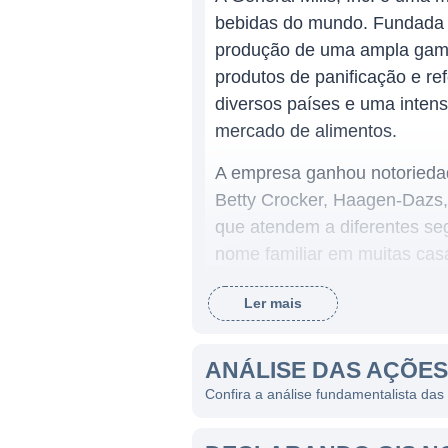
bebidas do mundo. Fundada 
produção de uma ampla gama 
produtos de panificação e re
diversos países e uma inten
mercado de alimentos.
A empresa ganhou notoriedad
Betty Crocker, Haagen-Dazs, 
que atendem a diferentes se
nome familiar em muitas cas
alimentar, seja no café da m
Ler mais
ATUAÇÃO DA GENERAL M
ANÁLISE DAS AÇÕES
A General Mills opera princ
Confira a análise fundamentalista das
comercialização de produtos
empresa divide suas operaçõe