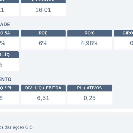
11
16,01
DADE
RO 5A
ROE
ROIC
GIRO
2%
6%
4,98%
 LÍQ.
%
ENTO
Q / PL
DÍV. LIQ / EBITDA
PL / ATIVOS
8
6,51
0,25
icos das ações GIS