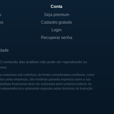
ustentável ao longo de suas
Conta
 também a qualidade de vida
s
Seja premium
os
Cadastro gratuito
Login
Recuperar senha
produtos de panificação,
o Cheerios e Lucky Charms,
idade
, que incluem produtos como
 O conteúdo das análises não pode ser reproduzido ou
ecialmente à medida que os
essa.
as empresas sob cobertura, de fontes consideradas confiáveis, como
das pelas empresas, não existindo garantia expressa sobre a sua
er, oferecem uma variedade
tégia financeiras deve ser realizadas pelos próprios leitores. As
eições prontas evoluiu para
e independência e autonomia seguidas pelas diretrizes da Instrução
celerado, refletindo a