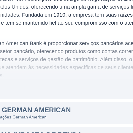
ados Unidos, oferecendo uma ampla gama de serviços fi
unidades. Fundada em 1910, a empresa tem suas raíze
 e tem se mantenido fiel ao seu compromisso com o aten
an American Bank é proporcionar serviços bancários aces
no setor bancário, oferecendo produtos como contas corr
tecas e serviços de gestão de patrimônio. Além disso, o
ue atendem às necessidades específicas de seus clientes
s.
MERICAN BANK
estaca por sua forte presença em várias comunidades 
S GERMAN AMERICAN
 apenas visa maximizar seus lucros, mas também busca 
as ações German American
e atua. Seu modelo de negócios é baseado na filosofia
meio do fortalecimento da base econômica local, o que 