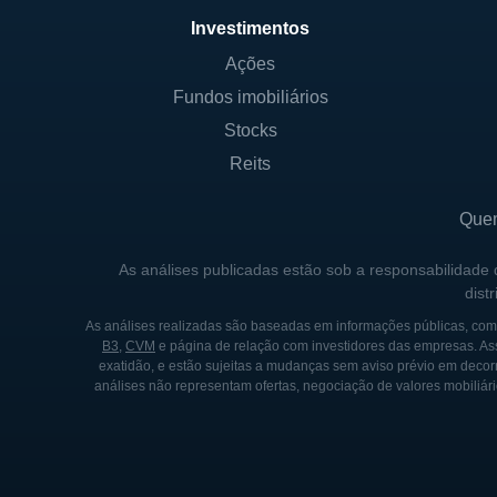
CONTROLADORES E PRINC
Investimentos
Ações
A estrutura de controle do 
Fundos imobiliários
significativa na instituição,
específicas sobre a composi
Stocks
independência e autonomia o
Reits
Além disso, o banco é gover
Que
que a empresa opere de acord
combinação de executivos in
As análises publicadas estão sob a responsabilidade
dist
estratégicas.
As análises realizadas são baseadas em informações públicas, como
B3
,
CVM
e página de relação com investidores das empresas. As
HISTÓRIA DO GERMAN A
exatidão, e estão sujeitas a mudanças sem aviso prévio em decorr
análises não representam ofertas, negociação de valores mobiliári
A história do German Americ
alemães que desejavam criar
comunidades. Desde sua fund
às mudanças do mercado, a