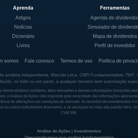
IPAIS SÓCIOS
Aprenda
Ferramentas
Artigos
Agenda de dividendo
German American Bank é formada por acionistas que pos
Notícias
Simulador de dividend
 incluindo investidores institucionais e pessoas físicas. 
ção acionária ou a presença do governo, a empresa é o
Dicionário
Mapa de dividendos
peracional, com um foco claro na maximização de valor 
Livros
Perfil de investidor
nado por um conselho de administração que supervision
m somos
Fale conosco
Termos de uso
Política de privac
o com suas diretrizes e valores. A constituição deste 
ternos e diretores independentes, assegurando diversid
 do analista independente, Marcílio Lima, CNPI Fundamentalista 7947.
ribuído, no todo ou em parte, a qualquer terceiro sem autorização expr
 demonstrativos contábeis, fatos relevantes e demais informações fornecidas pel
sim, o Análise de Ações não responde pela veracidade das informações apresenta
MERICAN BANK
ência de alterações nas condições de mercado. As decisões de investimentos e estra
os ou outros instrumentos financeiros, e se alicerçam no mais alto padrão ético, d
an Bank remonta ao começo do século XX, quando foi f
CVM 598.
 uma instituição financeira que atendesse às suas nece
ação em 1910, o banco tem se esforçado para expandir
Análise de Ações | Investimentos
o mesmo tempo em que mantém um compromisso com a é
Descomplicamos sua análise fundamentalista