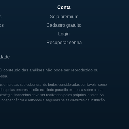
Conta
s
Seja premium
suem participação
os
Cadastro gratuito
Embora não haja informações
rganizada para manter sua
Login
para seus acionistas.
Recuperar senha
a as operações e garante
idade
conselho envolve uma
ade nas opiniões e direções
 O conteúdo das análises não pode ser reproduzido ou
essa.
as empresas sob cobertura, de fontes consideradas confiáveis, como
das pelas empresas, não existindo garantia expressa sobre a sua
tégia financeiras deve ser realizadas pelos próprios leitores. As
e independência e autonomia seguidas pelas diretrizes da Instrução
undado por imigrantes
ssidades e às de suas
 seus serviços e se adaptar
tica e a responsabilidade