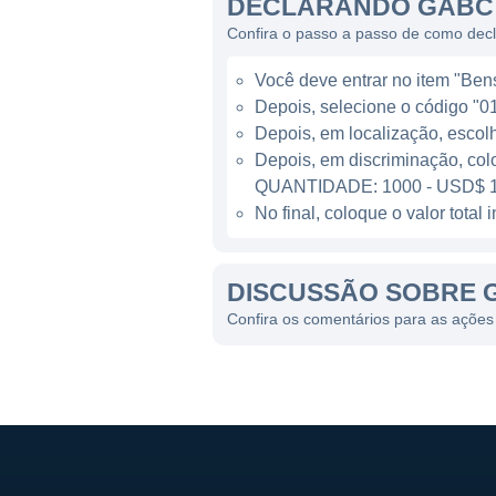
DECLARANDO GABC 
empréstimos a empresas locai
Confira o passo a passo de como dec
O banco opera através de div
Você deve entrar no item "Bens 
população. Além dos serviços
Depois, selecione o código "01
uma experiência de usuário e
Depois, em localização, escol
transações de forma prática.
Depois, em discriminação, col
QUANTIDADE: 1000 - USD$ 1
LINHAS DE NEGÓCIO E P
No final, coloque o valor tota
As principais linhas de neg
DISCUSSÃO SOBRE 
investimento. Os serviços ba
poupança. Já no segmento co
Confira os comentários para as açõe
como linhas de crédito e cons
O banco possui uma atuação 
filiais. Essa presença regi
das necessidades dos cliente