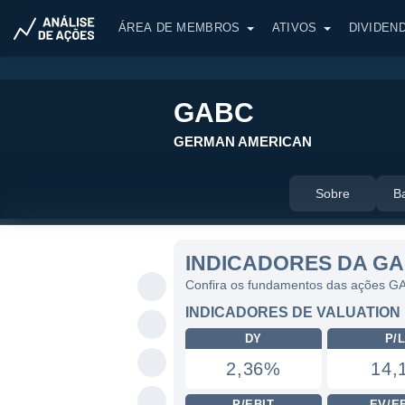
ÁREA DE MEMBROS
ATIVOS
DIVIDEN
GABC
GERMAN AMERICAN
Sobre
B
INDICADORES DA G
Confira os fundamentos das ações G
INDICADORES DE VALUATION
DY
P/
2,36%
14,
P/EBIT
EV/E