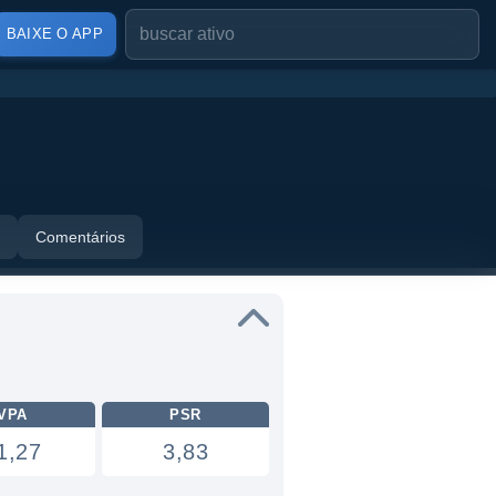
BAIXE O APP
Comentários
VPA
PSR
1,27
3,83