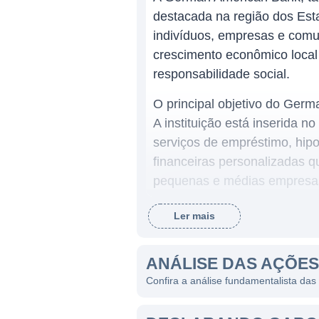
destacada na região dos Est
indivíduos, empresas e com
crescimento econômico local
responsabilidade social.
O principal objetivo do Germ
A instituição está inserida 
serviços de empréstimo, hipo
financeiras personalizadas q
pequenas e médias empresa
Ler mais
ATUAÇÃO DO GERMAN A
O German American Bank se d
ANÁLISE DAS AÇÕE
Kentucky. A instituição não
Confira a análise fundamentalista d
econômico nas regiões em qu
sustentável é alcançado por 