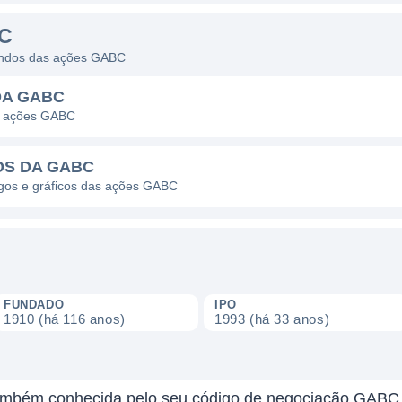
C
dendos das ações GABC
DA GABC
as ações GABC
OS DA GABC
pagos e gráficos das ações GABC
FUNDADO
IPO
1910 (há 116 anos)
1993 (há 33 anos)
bém conhecida pelo seu código de negociação GABC, é