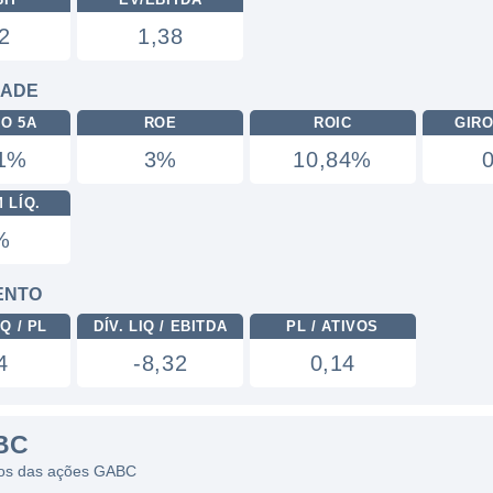
2
1,38
DADE
RO 5A
ROE
ROIC
GIRO
61%
3%
10,84%
 LÍQ.
%
ENTO
Q / PL
DÍV. LIQ / EBITDA
PL / ATIVOS
4
-8,32
0,14
BC
icos das ações GABC