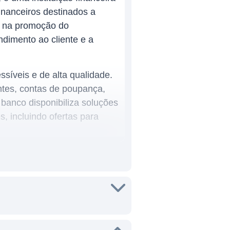
nanceiros destinados a
s na promoção do
dimento ao cliente e a
síveis e de alta qualidade.
entes, contas de poupança,
 banco disponibiliza soluções
, incluindo ofertas para
do sul de Indiana e do
promover o desenvolvimento
 de que o crescimento
inclui a concessão de