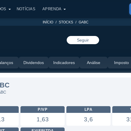
DOS
NOTÍCIAS
APRENDA
INÍCIO
STOCKS
GABC
Seguir
alanços
Dividendos
Indicadores
Análise
Imposto
ABC
ABC
L
P/VP
LPA
13
1,63
3,6
3
BIT
EV/EBITDA