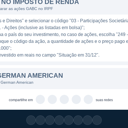
NO IMPOSTO DE RENDA
s e o financiamento de projetos comunitários.
larar as ações GABC no IRPF
ersas agências e canais digitais, tornando os serviços 
e Direitos" e selecionar o código "03 - Participações Societári
 bancários tradicionais, ele também investe em tecnol
 - Ações (inclusive as listadas em bolsa)";
ficiente e segura, permitindo que os clientes gerenciem
ha o país do seu investimento, no caso de ações, escolha "249 
oque o código da ação, a quantidade de ações e o preço pago 
000";
RESENÇA REGIONAL
l investido em reais no campo "Situação em 31/12".
ócio do German American Bank incluem serviços bancário
GERMAN AMERICAN
ncários pessoais envolvem a oferta de contas, cartões d
mercial, o banco fornece uma gama de soluções finance
s German American
ultoria financeira.
compartilhe em
suas redes
concentrada em estados como Indiana e Kentucky, onde
onal é um trunfo para o German American Bank, pois per
s locais e uma maior capacidade de oferecer soluções f