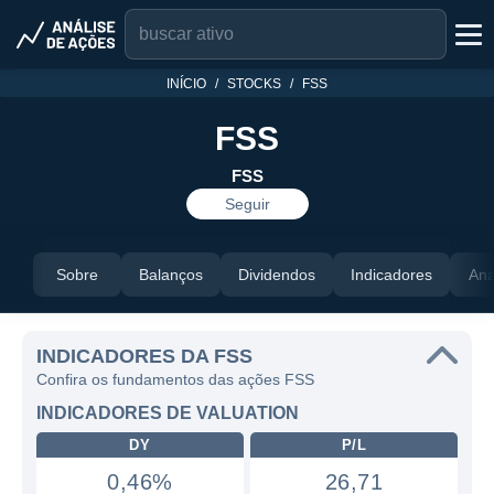
INÍCIO
STOCKS
FSS
FSS
FSS
Seguir
Sobre
Balanços
Dividendos
Indicadores
Aná
INDICADORES DA FSS
Confira os fundamentos das ações FSS
INDICADORES DE VALUATION
DY
P/L
0,46%
26,71