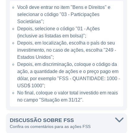
uma opção sólida para aqueles que buscam
Você deve entrar no item "Bens e Direitos" e
adquirir bens de forma planejada e sem
selecionar o código "03 - Participações
sobrecargas de juros. O modelo de negócios
Societárias";
da FSS se baseia em taxas de administração
Depois, selecione o código "01 - Ações
(inclusive as listadas em bolsa)";
e a mensalidade paga pelos participantes, o
Depois, em localização, escolha o país do seu
que a permite manter um fluxo contínuo de
investimento, no caso de ações, escolha "249 -
receitas, fazendo com que a empresa se
Estados Unidos";
mantenha saudável e competitiva no
Depois, em discriminação, coloque o código da
mercado.
ação, a quantidade de ações e o preço pago em
dólar, por exemplo "FSS - QUANTIDADE: 1000 -
ATUAÇÃO DA FSS
USD$ 1000";
No final, coloque o valor total investido em reais
A FSS opera em um mercado com grande
no campo "Situação em 31/12".
potencial de crescimento, visto que o modelo
de consórcio se adapta bem à realidade
DISCUSSÃO SOBRE FSS
econômica de muitos brasileiros, que
Confira os comentários para as ações FSS
buscam maneiras de adquirir bens de forma