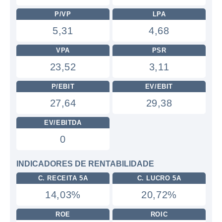
P/VP
LPA
5,31
4,68
VPA
PSR
23,52
3,11
P/EBIT
EV/EBIT
27,64
29,38
EV/EBITDA
0
INDICADORES DE RENTABILIDADE
C. RECEITA 5A
C. LUCRO 5A
14,03%
20,72%
ROE
ROIC