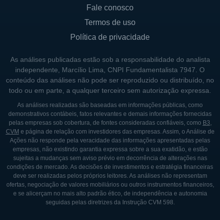
Fale conosco
áreas como reformas e viagens.
Termos de uso
Este portfólio ainda é complementado pela
Política de privacidade
oferta de planos de longo prazo e que
atendem tanto consumidores quanto
As análises publicadas estão sob a responsabilidade do analista
empresas, facilitando o acesso a recursos
independente, Marcílio Lima, CNPI Fundamentalista 7947. O
conteúdo das análises não pode ser reproduzido ou distribuído, no
que podem ser utilizados em distintas
todo ou em parte, a qualquer terceiro sem autorização expressa.
frentes. Essa abordagem diversificada é um
As análises realizadas são baseadas em informações públicas, como
dos diferenciais da FSS no mercado de
demonstrativos contábeis, fatos relevantes e demais informações fornecidas
consórcios, permitindo que atenda a uma
pelas empresas sob cobertura, de fontes consideradas confiáveis, como
B3
,
CVM
e página de relação com investidores das empresas. Assim, o Análise de
ampla gama de clientes.
Ações não responde pela veracidade das informações apresentadas pelas
empresas, não existindo garantia expressa sobre a sua exatidão, e estão
sujeitas a mudanças sem aviso prévio em decorrência de alterações nas
CONTROLADORES E SÓCIOS DA FSS
condições de mercado. As decisões de investimentos e estratégia financeiras
deve ser realizadas pelos próprios leitores. As análises não representam
A composição acionária da FSS é marcada
ofertas, negociação de valores mobiliários ou outros instrumentos financeiros,
e se alicerçam no mais alto padrão ético, de independência e autonomia
por um pequeno grupo de controladores que
seguidas pelas diretrizes da Instrução CVM 598.
detêm a maior parte das ações da empresa.