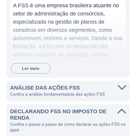
A FSS é uma empresa brasileira atuante no
setor de administração de consórcios,
especializada na gestão de planos de
consórcio em diversos segmentos, como
automóveis, imóveis e serviços. Desde a sua
fundação, a FSS tem se destacado por
oferecer soluções de aquisição coletiva,
possibilitando que seus clientes realizem a
Ler mais
compra de bens em um sistema sem juros,
por meio da união de esforços financeiros
entre participantes. A missão da empresa é
ANÁLISE DAS AÇÕES FSS
Confira a análise fundamentalista das ações FSS
facilitar o acesso a bens e serviços,
promovendo a economia e a organização
DECLARANDO FSS NO IMPOSTO DE
financeira de seus consorciados.
RENDA
Confira o passo a passo de como declarar as ações FSS no
A companhia garante a transparência e a
IRPF
segurança em suas operações, o que a torna