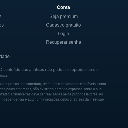
ompromisso é parte de sua
Conta
s
Seja premium
os
Cadastro gratuito
Login
nco local. Desde sua
Recuperar senha
vadas pela evolução das
meçou a expandir suas
idade
o crescimento e a ampliação
 O conteúdo das análises não pode ser reproduzido ou
essa.
em tecnologia e modernizando
as empresas sob cobertura, de fontes consideradas confiáveis, como
das pelas empresas, não existindo garantia expressa sobre a sua
ém fez parcerias
tégia financeiras deve ser realizadas pelos próprios leitores. As
a competisse eficazmente com
e independência e autonomia seguidas pelas diretrizes da Instrução
scimento e adaptação
o.
ecer um serviço financeiro