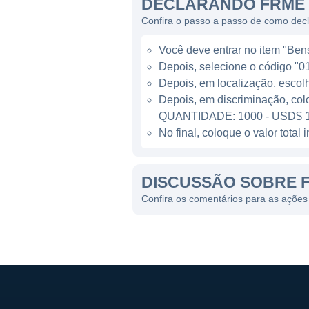
DECLARANDO FRME 
adaptando suas ofertas par
Confira o passo a passo de como dec
A First Merchants atua em vá
Você deve entrar no item "Bens 
sua presença através de aqu
Depois, selecione o código "01
ao cliente individual quan
Depois, em localização, escol
tradição e tecnologia. Com o
Depois, em discriminação, col
otimizar a experiência do cli
QUANTIDADE: 1000 - USD$ 1
No final, coloque o valor tota
A FIRST MERCHANTS HOJ
DISCUSSÃO SOBRE 
A empresa tem um foco firme
princípios fundamentais da F
Confira os comentários para as ações
que se refletem na maneira
construção de relacionamento
e solidificar sua posição no 
Primeiramente, a First Merch
que priorizam a responsabili