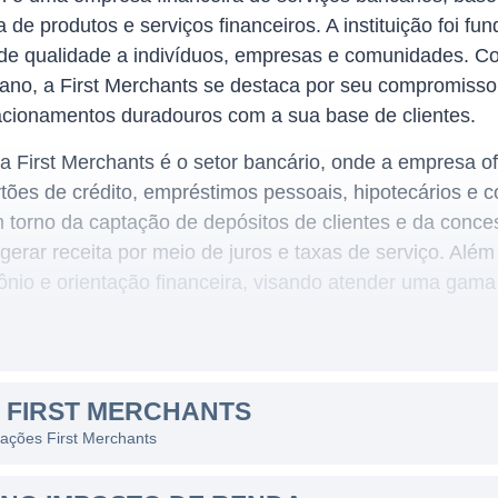
e produtos e serviços financeiros. A instituição foi fu
 de qualidade a indivíduos, empresas e comunidades. C
ano, a First Merchants se destaca por seu compromiss
lacionamentos duradouros com a sua base de clientes.
da First Merchants é o setor bancário, onde a empresa o
tões de crédito, empréstimos pessoais, hipotecários e 
 torno da captação de depósitos de clientes e da conc
 gerar receita por meio de juros e taxas de serviço. Al
ônio e orientação financeira, visando atender uma gama 
seus clientes.
CHANTS
 FIRST MERCHANTS
m banco regional que se destaca por oferecer serviços 
 ações First Merchants
 uma extensa rede de agências em diversos estados, pr
uição se concentra em entender as necessidades únicas 