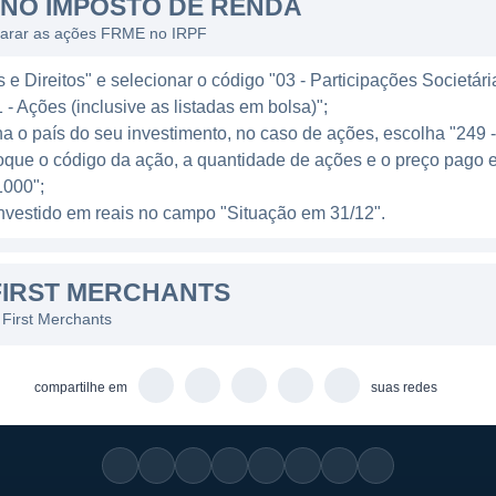
NO IMPOSTO DE RENDA
a atender essas demandas.
larar as ações FRME no IRPF
rios estados, incluindo Indiana, Ohio, Illinois e Michig
e Direitos" e selecionar o código "03 - Participações Societári
isições e novas agências. A empresa oferece produtos f
 - Ações (inclusive as listadas em bolsa)";
to a pequenas e médias empresas, promovendo um model
ha o país do seu investimento, no caso de ações, escolha "249 
 uso de ferramentas digitais modernas, a First Merchant
oque o código da ação, a quantidade de ações e o preço pago 
ente, melhorando a acessibilidade e a conveniência de s
000";
l investido em reais no campo "Situação em 31/12".
E
FIRST MERCHANTS
 na experiência do cliente, o que é evidente em sua a
irst Merchants incluem atendimento ao cliente excepcion
 First Merchants
 como a empresa interage com seus clientes e comunid
s significativos tem permitido à First Merchants diferen
compartilhe em
suas redes
mercado.
ants é reconhecida por sua sólida base de clientes e po
dade social. A empresa se envolve em diversas iniciativa