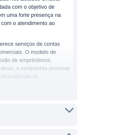
ndada com o objetivo de
om uma forte presença na
o com o atendimento ao
ferece serviços de contas
comerciais. O modelo de
essão de empréstimos,
ém disso, a companhia promove
diversificada de
personalizados e de alta
oporcionando fácil acesso
de suas comunidades,