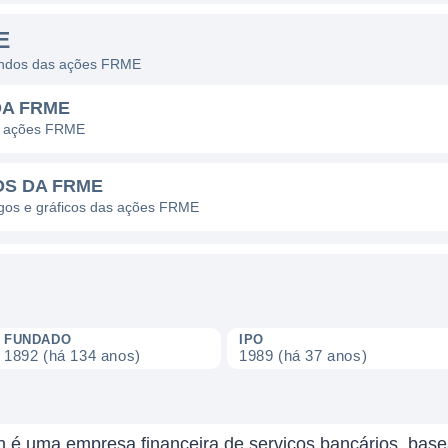
E
dendos das ações FRME
DA FRME
as ações FRME
OS DA FRME
pagos e gráficos das ações FRME
FUNDADO
IPO
1892 (há 134 anos)
1989 (há 37 anos)
on é uma empresa financeira de serviços bancários, bas