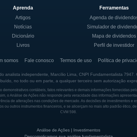
cal e o bem-estar das comunidades em que atua. Este c
Aprenda
Ferramentas
nais.
Artigos
Agenda de dividendo
Notícias
Simulador de dividend
RCHANTS
Dicionário
Mapa de dividendos
da em 1893 em Muncie, Indiana, inicialmente como um ba
Livros
Perfil de investidor
por várias fases de crescimento e transformação, moti
da economia. Na década de 1980, a First Merchants co
m somos
Fale conosco
Termos de uso
Política de privac
 bancos e instituições financeiras, permitindo um rápid
 do analista independente, Marcílio Lima, CNPI Fundamentalista 7947.
ribuído, no todo ou em parte, a qualquer terceiro sem autorização expr
erchants continuou a inovar seus serviços, investindo 
 demonstrativos contábeis, fatos relevantes e demais informações fornecidas pel
sim, o Análise de Ações não responde pela veracidade das informações apresenta
atender às expectativas dos clientes. A companhia tamb
ência de alterações nas condições de mercado. As decisões de investimentos e estra
e fortaleceram sua posição no setor, permitindo que el
os ou outros instrumentos financeiros, e se alicerçam no mais alto padrão ético, d
CVM 598.
as maiores e mais estabelecidas. Essa trajetória de cre
isão da First Merchants no sempre dinâmico setor bancári
Análise de Ações | Investimentos
ants Corporation permanece firme em sua missão de ofer
Descomplicamos sua análise fundamentalista