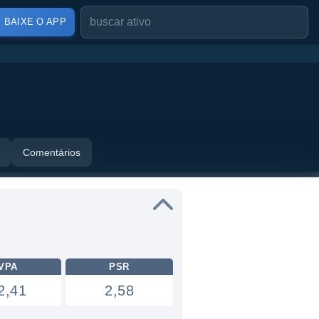
BAIXE O APP
Comentários
VPA
PSR
2,41
2,58