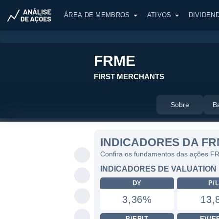
ÁREA DE MEMBROS
ATIVOS
DIVIDEN
FRME
FIRST MERCHANTS
Sobre
B
INDICADORES DA F
Confira os fundamentos das ações 
INDICADORES DE VALUATION
DY
P/
3,36%
13,
P/EBIT
EV/E