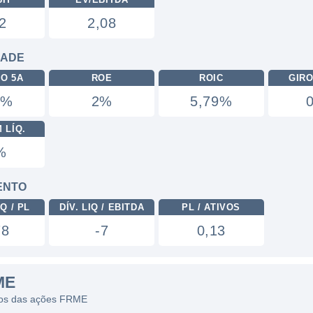
2
2,08
DADE
RO 5A
ROE
ROIC
GIRO
5%
2%
5,79%
 LÍQ.
%
ENTO
Q / PL
DÍV. LIQ / EBITDA
PL / ATIVOS
78
-7
0,13
ME
ficos das ações FRME