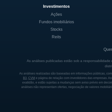
apoiar o desenvolvimento lo
Investimentos
filosofia e diretrizes operacio
Ações
Fundos imobiliários
HISTÓRICO DA FIRST ME
Stocks
A First Merchants foi funda
Reits
fundação, a empresa passou 
necessidades do mercado e 
Que
operações, adquirindo outros
As análises publicadas estão sob a responsabilidade
de sua base de clientes.
dist
Ao longo dos anos, a First M
As análises realizadas são baseadas em informações públicas, como
B3
,
CVM
e página de relação com investidores das empresas. As
suas operações para melhor 
exatidão, e estão sujeitas a mudanças sem aviso prévio em decorr
estratégicas e aquisições qu
análises não representam ofertas, negociação de valores mobiliári
outras instituições financeir
exemplifica a resiliência e v
Na atualidade, a First Merch