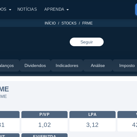
DOS
NOTÍCIAS
APRENDA
INÍCIO
STOCKS
FRME
Seguir
alanços
Dividendos
Indicadores
Análise
Imposto
RME
FRME
L
P/VP
LPA
81
1,02
3,12
4
BIT
EV/EBITDA