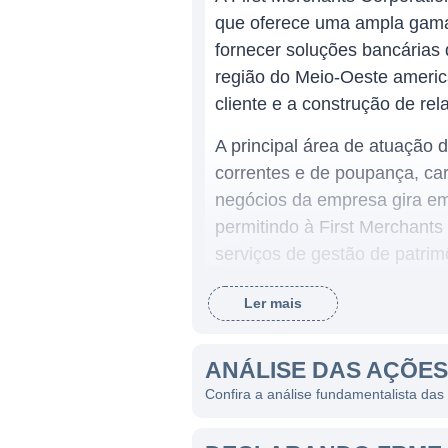
que oferece uma ampla gama d
fornecer soluções bancárias
região do Meio-Oeste americ
cliente e a construção de re
A principal área de atuação 
correntes e de poupança, car
negócios da empresa gira em
permitindo à First Merchants
serviços de gestão de patrim
necessidades financeiras de 
Ler mais
ATUAÇÃO DA FIRST MER
ANÁLISE DAS AÇÕES
First Merchants opera como u
Confira a análise fundamentalista das
qualidade. A empresa possui
aos seus serviços. A instit