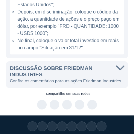
ATUAÇÃO DA FRIEDMAN INDUSTRIES
Estados Unidos";
Depois, em discriminação, coloque o código da
O modelo de negócios da Friedman
ação, a quantidade de ações e o preço pago em
Industries é baseado em duas divisões
dólar, por exemplo "FRD - QUANTIDADE: 1000
principais: a divisão de produtos de aço, e a
- USD$ 1000";
No final, coloque o valor total investido em reais
divisão de produtos tubulares. A empresa se
no campo "Situação em 31/12".
destaca na produção de chapas de aço e
componentes estruturais, que são usados
em várias aplicações industriais e de
DISCUSSÃO SOBRE FRIEDMAN
construção. Além disso, a divisão de
INDUSTRIES
Confira os comentários para as ações Friedman Industries
produtos tubulares fornece uma gama de
tubos e perfis que atendem às necessidades
compartilhe em
suas redes
específicas do setor de óleo e gás, bem
como da construção civil.
Com um portfólio diversificado de produtos, a
Friedman Industries é capaz de atender a