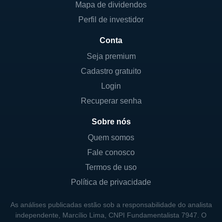
que permite a entrega eficiente de produtos
Mapa de dividendos
em diferentes regiões, garantindo que as
Perfil de investidor
necessidades dos clientes sejam atendidas
Conta
rapidamente.
Seja premium
Suas principais linhas de negócios incluem a
Cadastro gratuito
fabricação de chapas de aço, que são
Login
utilizadas em diversas aplicações, incluindo
Recuperar senha
construção e fabricação de estruturas
metálicas. Além disso, a empresa opera no
Sobre nós
segmento de tubos de aço, que são
Quem somos
empregados em setores como energia e
Fale conosco
transporte, além de atender a demanda das
Termos de uso
indústrias de óleo e gás.
Política de privacidade
CONTROLADORES E SÓCIOS
As análises publicadas estão sob a responsabilidade do analista
independente, Marcílio Lima, CNPI Fundamentalista 7947. O
A Friedman Industries é uma empresa de