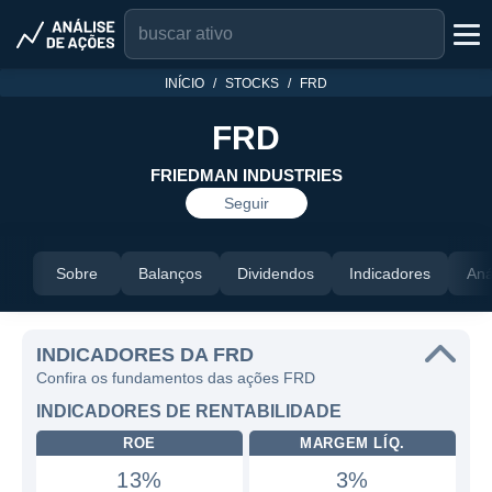
INÍCIO
STOCKS
FRD
FRD
FRIEDMAN INDUSTRIES
Seguir
Sobre
Balanços
Dividendos
Indicadores
Aná
INDICADORES DA FRD
Confira os fundamentos das ações FRD
INDICADORES DE RENTABILIDADE
ROE
MARGEM LÍQ.
13%
3%