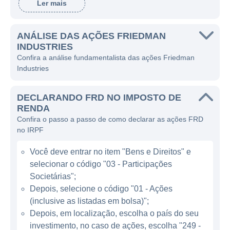
Ler mais
construção e montagem, bem como na
distribuição de tubos e perfis de aço.
ANÁLISE DAS AÇÕES FRIEDMAN
A Friedman Industries desempenha um
INDUSTRIES
papel significativo no mercado ao fabricar
Confira a análise fundamentalista das ações Friedman
Industries
uma variedade de produtos, incluindo
chapas de aço, tubos e outros componentes
DECLARANDO FRD NO IMPOSTO DE
metálicos utilizados em projetos de
RENDA
construção e manufatura. Seus produtos são
Confira o passo a passo de como declarar as ações FRD
direcionados para diferentes segmentos de
no IRPF
mercado, incluindo construção civil,
Você deve entrar no item "Bens e Direitos" e
indústrias de transporte, mineração e
selecionar o código "03 - Participações
energia. Além disso, a empresa opera
Societárias";
centros de distribuição e fabricação que
Depois, selecione o código "01 - Ações
permitem atender a uma ampla gama de
(inclusive as listadas em bolsa)";
clientes em diversas regiões.
Depois, em localização, escolha o país do seu
investimento, no caso de ações, escolha "249 -