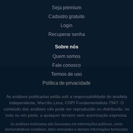
Seja premium
A diversificação de serviços permite à
Cadastro gratuito
Fidelity National se posicionar de forma
Login
competitiva no mercado, garantindo a
Recuperar senha
satisfação do cliente e um fluxo robusto de
receita. Além disso, a empresa fornece
Sobre nós
serviços de consultoria e suporte, ajudando
Quem somos
seus clientes a navegar pelas complexidades
Fale conosco
do setor imobiliário e garantindo que todas
Termos de uso
as transações sejam realizadas de acordo
Política de privacidade
com a lei.
As análises publicadas estão sob a responsabilidade do analista
CONTROLADORES E PRINCIPAIS
independente, Marcílio Lima, CNPI Fundamentalista 7947. O
SÓCIOS
conteúdo das análises não pode ser reproduzido ou distribuído, no
todo ou em parte, a qualquer terceiro sem autorização expressa.
A Fidelity National Financial se estrutura sob
As análises realizadas são baseadas em informações públicas, como
a forma de umaHolding, que controla
demonstrativos contábeis, fatos relevantes e demais informações fornecidas