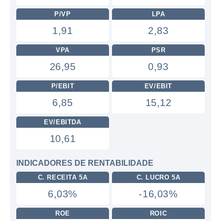
P/VP
LPA
1,91
2,83
VPA
PSR
26,95
0,93
P/EBIT
EV/EBIT
6,85
15,12
EV/EBITDA
10,61
INDICADORES DE RENTABILIDADE
C. RECEITA 5A
C. LUCRO 5A
6,03%
-16,03%
ROE
ROIC