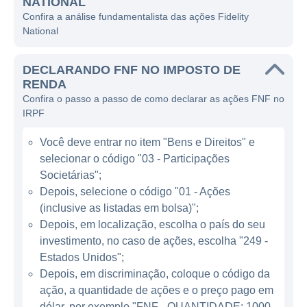
NATIONAL
títulos, seguros de títulos e soluções de
Confira a análise fundamentalista das ações Fidelity
tecnologia para o mercado imobiliário.
National
A Fidelity National opera em um modelo de
DECLARANDO FNF NO IMPOSTO DE
negócios que permite à empresa ganhar
RENDA
dinheiro através de várias linhas. Seus
Confira o passo a passo de como declarar as ações FNF no
principais serviços incluem a titularidade e a
IRPF
solução de problemas de títulos, que
Você deve entrar no item "Bens e Direitos" e
envolvem a pesquisa de propriedade e a
selecionar o código "03 - Participações
verificação de títulos para garantir que as
Societárias";
transações imobiliárias possam ser
Depois, selecione o código "01 - Ações
realizadas de forma segura. Além disso, a
(inclusive as listadas em bolsa)";
empresa oferece seguros de título,
Depois, em localização, escolha o país do seu
protegendo os compradores e credores
investimento, no caso de ações, escolha "249 -
contra quaisquer disputas de propriedade e
Estados Unidos";
reivindicações não reveladas que possam
Depois, em discriminação, coloque o código da
ação, a quantidade de ações e o preço pago em
surgir após a compra.
dólar, por exemplo "FNF - QUANTIDADE: 1000 -