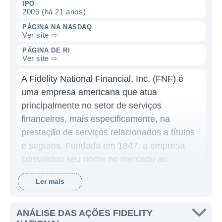
IPO
2005 (há 21 anos)
PÁGINA NA NASDAQ
Ver site ⇨
PÁGINA DE RI
Ver site ⇨
A Fidelity National Financial, Inc. (FNF) é
uma empresa americana que atua
principalmente no setor de serviços
financeiros, mais especificamente, na
prestação de serviços relacionados a títulos
e seguros. Fundada em 1847, a empresa
consolidou seu nome no mercado ao
fornecer soluções de gestão de risco para
Ler mais
transações de imóveis. É reconhecida como
a maior fornecedora de serviços de título nos
Estados Unidos, oferecendo serviços de
ANÁLISE DAS AÇÕES FIDELITY