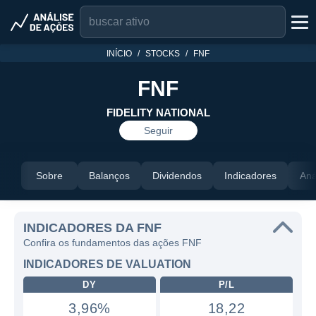
INÍCIO
STOCKS
FNF
FNF
FIDELITY NATIONAL
Seguir
Sobre
Balanços
Dividendos
Indicadores
Aná
INDICADORES DA FNF
Confira os fundamentos das ações FNF
INDICADORES DE VALUATION
DY
P/L
3,96%
18,22