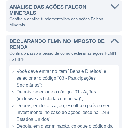
A empresa se destaca no mercado por seu
ANÁLISE DAS AÇÕES FALCON
portfólio diversificado de ativos, permitindo-
MINERALS
lhe obter receitas de diferentes fontes. A
Confira a análise fundamentalista das ações Falcon
Minerals
principal estratégia da Falcon Minerals é
focar em propriedades de petróleo ricos em
DECLARANDO FLMN NO IMPOSTO DE
recursos, tomando medidas para maximizar
RENDA
a extração e, ao mesmo tempo, minimizar o
Confira o passo a passo de como declarar as ações FLMN
impacto ambiental de suas operações. Com
no IRPF
uma abordagem orientada para resultados, a
Você deve entrar no item "Bens e Direitos" e
empresa se compromete a utilizar as
selecionar o código "03 - Participações
melhores tecnologias disponíveis para
Societárias";
otimizar a produção e garantir a segurança
Depois, selecione o código "01 - Ações
no trabalho.
(inclusive as listadas em bolsa)";
Depois, em localização, escolha o país do seu
ATUAÇÃO DA FALCON MINERALS
investimento, no caso de ações, escolha "249 -
Estados Unidos";
A Falcon Minerals opera principalmente nos
Depois, em discriminação, coloque o código da