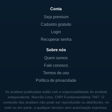
a geração de receita, mas também um sólido
Conta
relacionamento com as comunidades onde
opera. Assim, a empresa não só visa a
Seja premium
rentabilidade, mas também se preocupa com
Cadastro gratuito
a responsabilidade social e ambiental de
Login
suas atividades.
Recuperar senha
A exploração e produção são atividades
Sobre nós
essenciais, proporcionando à Falcon um
Quem somos
fluxo de caixa estável. A empresa utiliza
Fale conosco
tecnologias avançadas para maximizar a
Termos de uso
recuperação de recursos, assegurando uma
Política de privacidade
operação lucrativa e com foco na eficiência
energética. Como parte de suas operações,
As análises publicadas estão sob a responsabilidade do analista
a Falcon também investe em projetos de
independente, Marcílio Lima, CNPI Fundamentalista 7947. O
responsabilidade ambiental, buscando
conteúdo das análises não pode ser reproduzido ou distribuído, no
todo ou em parte, a qualquer terceiro sem autorização expressa.
sempre minimizar sua pegada de carbono e