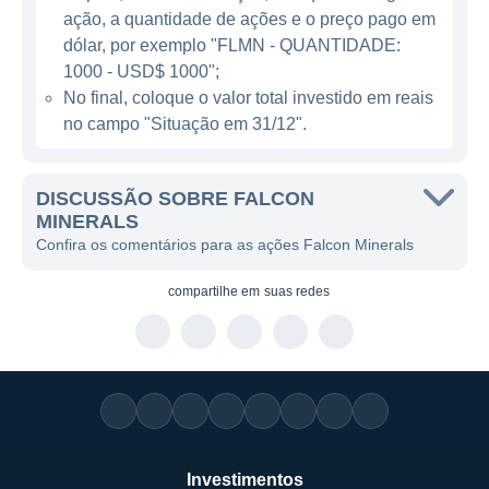
Estados Unidos, onde possui uma presença
ação, a quantidade de ações e o preço pago em
significativa em bacias produtivas de
dólar, por exemplo "FLMN - QUANTIDADE:
petróleo e gás. A empresa está focada em
1000 - USD$ 1000";
No final, coloque o valor total investido em reais
maximizar a eficiências operacionais das
no campo "Situação em 31/12".
suas propriedades, garantindo uma
exploração responsável e lucrativa. A
natureza do setor de energia envolve uma
DISCUSSÃO SOBRE FALCON
série de fatores que requerem
MINERALS
Confira os comentários para as ações Falcon Minerals
adaptabilidade e inovação, e a Falcon
Minerals está comprometida em se manter
compartilhe em
suas redes
na vanguarda do que há de melhor e mais
eficiente.
As principais áreas de atuação da Falcon
incluem exploração, desenvolvimento e
produção de hidrocarbonetos. A empresa
também é ativa em atividades relacionadas à
Investimentos