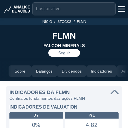
INÍCIO
STOCKS
FLMN
FLMN
FALCON MINERALS
Seguir
Sobre
Balanços
Dividendos
Indicadores
Aná
INDICADORES DA FLMN
Confira os fundamentos das ações FLMN
INDICADORES DE VALUATION
DY
P/L
0%
4,82