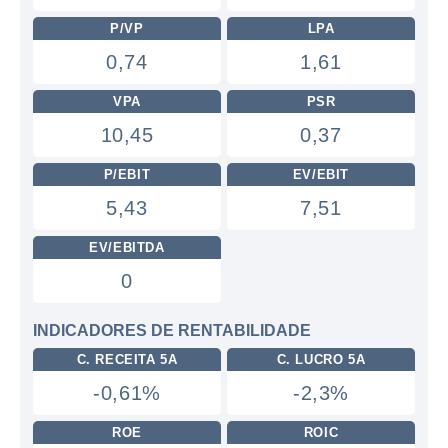
P/VP
LPA
0,74
1,61
VPA
PSR
10,45
0,37
P/EBIT
EV/EBIT
5,43
7,51
EV/EBITDA
0
INDICADORES DE RENTABILIDADE
C. RECEITA 5A
C. LUCRO 5A
-0,61%
-2,3%
ROE
ROIC