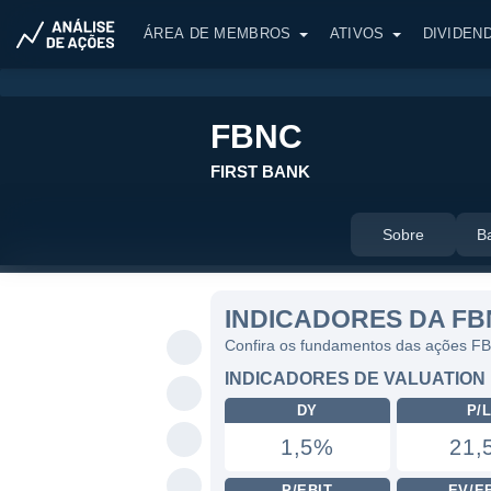
ÁREA DE MEMBROS
ATIVOS
DIVIDEN
FBNC
FIRST BANK
Sobre
B
INDICADORES DA F
Confira os fundamentos das ações F
INDICADORES DE VALUATION
DY
P/
1,5%
21,
P/EBIT
EV/E