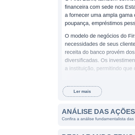
financeira com sede nos Esta
a fornecer uma ampla gama de
poupança, empréstimos pesso
O modelo de negócios do Firs
necessidades de seus cliente
receita do banco provém dos
diversificadas. Os investime
a instituição, permitindo qu
ATUAÇÃO DO FIRST BAN
Ler mais
O First Bank atua principalm
incluem comunidades pequen
ANÁLISE DAS AÇÕES
clientes, compreendendo mel
Confira a análise fundamentalista das
bancários tradicionais, o Fi
incluem planejamento finance