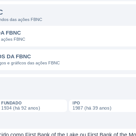
C
dendos das ações FBNC
DA FBNC
s ações FBNC
OS DA FBNC
agos e gráficos das ações FBNC
FUNDADO
IPO
1934 (há 92 anos)
1987 (há 39 anos)
do como First Bank of the Lake ou First Bank of the Mou