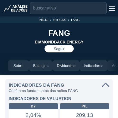
INÍCIO
STOCKS
FANG
FANG
DIAMONDBACK ENERGY
Seguir
Sobre
Balanços
Dividendos
Indicadores
Aná
INDICADORES DA FANG
Confira os fundamentos das ações FANG
INDICADORES DE VALUATION
DY
P/L
2,04%
209,13