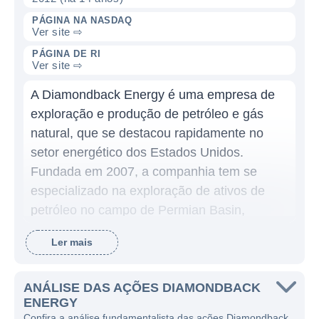
PÁGINA NA NASDAQ
Ver site ⇨
PÁGINA DE RI
Ver site ⇨
A Diamondback Energy é uma empresa de
exploração e produção de petróleo e gás
natural, que se destacou rapidamente no
setor energético dos Estados Unidos.
Fundada em 2007, a companhia tem se
especializado na exploração de ativos de
petróleo no campo de Permian Basin,
localizado no Texas e ao sul do Novo
Ler mais
México. Desde seu início, a Diamondback
tem se concentrado em adquirir e
desenvolver propriedades de petróleo,
ANÁLISE DAS AÇÕES DIAMONDBACK
ENERGY
aproveitando as tecnologias mais recentes
Confira a análise fundamentalista das ações Diamondback