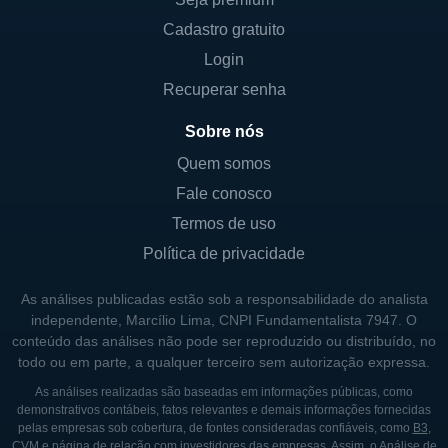
Cadastro gratuito
LINHAS DE NEGÓCIOS E ESTRUTURA
Login
ACIONÁRIA
Recuperar senha
A Diamondback Energy opera por meio de
Sobre nós
suas subsidiárias e possui diversas linhas de
Quem somos
negócios, incluindo a exploração, perfuração
Fale conosco
e produção de petróleo e gás natural. Na sua
Termos de uso
estrutura de negócios, a empresa se dedica
Política de privacidade
principalmente à perfuração de poços
verticais e horizontais, cada um com
As análises publicadas estão sob a responsabilidade do analista
métodos variados de extração.
independente, Marcílio Lima, CNPI Fundamentalista 7947. O
conteúdo das análises não pode ser reproduzido ou distribuído, no
Além da exploração de petróleo bruto, a
todo ou em parte, a qualquer terceiro sem autorização expressa.
Diamondback também se envolve na gestão
As análises realizadas são baseadas em informações públicas, como
de ativos relacionados ao gás natural. Isso
demonstrativos contábeis, fatos relevantes e demais informações fornecidas
pelas empresas sob cobertura, de fontes consideradas confiáveis, como
B3
,
inclui o desenvolvimento de infraestruturas
CVM
e página de relação com investidores das empresas. Assim, o Análise de