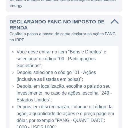
para maximizar a eficiência em suas
Energy
operações.
DECLARANDO FANG NO IMPOSTO DE
A Diamondback se destaca por sua
RENDA
abordagem agressiva e disciplinada em
Confira o passo a passo de como declarar as ações FANG
relação à exploração de petróleo, o que a
no IRPF
ajuda a se manter competitiva em um setor
Você deve entrar no item "Bens e Direitos" e
volátil. A companhia opera com uma filosofia
selecionar o código "03 - Participações
que prioriza a geração de fluxo de caixa livre,
Societárias";
além de buscar a criação de valor para seus
Depois, selecione o código "01 - Ações
acionistas por meio da gestão eficiente de
(inclusive as listadas em bolsa)";
seu portfólio de ativos. Com uma sólida base
Depois, em localização, escolha o país do seu
de ativos, a Diamondback adota uma
investimento, no caso de ações, escolha "249 -
abordagem de desenvolvimento horizontal,
Estados Unidos";
buscando reduzir custos e aumentar a
Depois, em discriminação, coloque o código da
ação, a quantidade de ações e o preço pago em
produção por meio da perfuração em
dólar, por exemplo "FANG - QUANTIDADE:
camadas de recursos ricos em petróleo.
1000 - USD$ 1000";