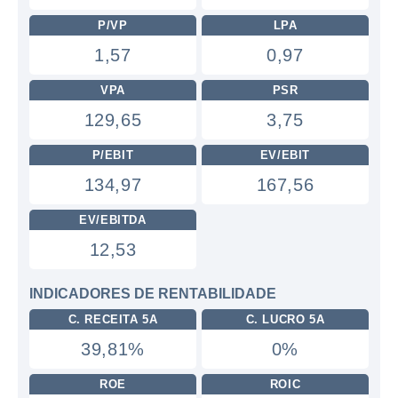
P/VP
LPA
1,57
0,97
VPA
PSR
129,65
3,75
P/EBIT
EV/EBIT
134,97
167,56
EV/EBITDA
12,53
INDICADORES DE RENTABILIDADE
C. RECEITA 5A
C. LUCRO 5A
39,81%
0%
ROE
ROIC