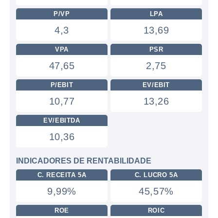
P/VP
LPA
4,3
13,69
VPA
PSR
47,65
2,75
P/EBIT
EV/EBIT
10,77
13,26
EV/EBITDA
10,36
INDICADORES DE RENTABILIDADE
C. RECEITA 5A
C. LUCRO 5A
9,99%
45,57%
ROE
ROIC