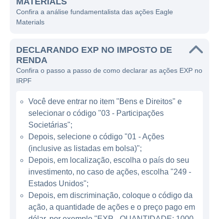
MATERIALS
civil.
Confira a análise fundamentalista das ações Eagle
Materials
A Eagle Materials atua principalmente no
setor de materiais de construção, atendendo
DECLARANDO EXP NO IMPOSTO DE
tanto ao mercado residencial quanto ao
RENDA
comercial. Seus produtos são fundamentais
Confira o passo a passo de como declarar as ações EXP no
para a infraestrutura e construção de
IRPF
edifícios, estradas e outras obras civis. Além
Você deve entrar no item "Bens e Direitos" e
disso, a empresa se destaca em oferecer
selecionar o código "03 - Participações
soluções de construção que atendem às
Societárias";
necessidades de durabilidade e desempenho
Depois, selecione o código "01 - Ações
dos materiais utilizados.
(inclusive as listadas em bolsa)";
Depois, em localização, escolha o país do seu
ATUAÇÃO DA EAGLE MATERIALS
investimento, no caso de ações, escolha "249 -
Estados Unidos";
A empresa opera em diversas regiões dos
Depois, em discriminação, coloque o código da
Estados Unidos, com várias unidades de
ação, a quantidade de ações e o preço pago em
produção especialmente localizadas para
dólar, por exemplo "EXP - QUANTIDADE: 1000 -