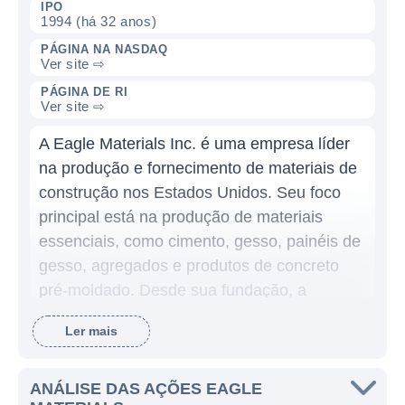
IPO
1994 (há 32 anos)
PÁGINA NA NASDAQ
Ver site ⇨
PÁGINA DE RI
Ver site ⇨
A Eagle Materials Inc. é uma empresa líder
na produção e fornecimento de materiais de
construção nos Estados Unidos. Seu foco
principal está na produção de materiais
essenciais, como cimento, gesso, painéis de
gesso, agregados e produtos de concreto
pré-moldado. Desde sua fundação, a
empresa tem buscado constantemente a
Ler mais
inovação e sustentabilidade em seus
processos de produção, visando atender à
demanda crescente do setor da construção
ANÁLISE DAS AÇÕES EAGLE