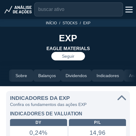
INÍCIO
STOCKS
EXP
EXP
EAGLE MATERIALS
Seguir
Sobre
Balanços
Dividendos
Indicadores
Aná
INDICADORES DA EXP
Confira os fundamentos das ações EXP
INDICADORES DE VALUATION
DY
P/L
0,24%
14,96