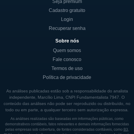
Seja premium
sua gestão busca criar valor para todos os
Cadastro gratuito
acionistas. Alguns dos principais investidores
Login
são fundos de investimento e instituições
Recuperar senha
financeiras, os quais acompanham de perto
o desempenho da empresa e suas
Sobre nós
estratégias de crescimento.
Quem somos
A empresa valoriza a transparência e a
Fale conosco
comunicação clara com seus acionistas,
Termos de uso
buscando sempre a melhor forma de atender
Política de privacidade
às expectativas de mercado, além de
cumprir com suas obrigações públicas como
As análises publicadas estão sob a responsabilidade do analista
independente, Marcílio Lima, CNPI Fundamentalista 7947. O
empresa listada.
conteúdo das análises não pode ser reproduzido ou distribuído, no
todo ou em parte, a qualquer terceiro sem autorização expressa.
HISTÓRICO DA EAGLE MATERIALS
As análises realizadas são baseadas em informações públicas, como
demonstrativos contábeis, fatos relevantes e demais informações fornecidas
A Eagle Materials foi fundada em 1963, e
pelas empresas sob cobertura, de fontes consideradas confiáveis, como
B3
,