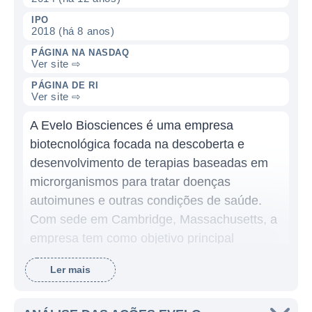
IPO
2018 (há 8 anos)
PÁGINA NA NASDAQ
Ver site ⇨
PÁGINA DE RI
Ver site ⇨
A Evelo Biosciences é uma empresa
biotecnológica focada na descoberta e
desenvolvimento de terapias baseadas em
microrganismos para tratar doenças
autoimunes e outras condições de saúde.
Com sede em Cambridge, Massachusetts, a
empresa tem como objetivo principal
desenvolver tratamentos inovadores que
Ler mais
possam modificar o funcionamento do
sistema imunológico, utilizando abordagens