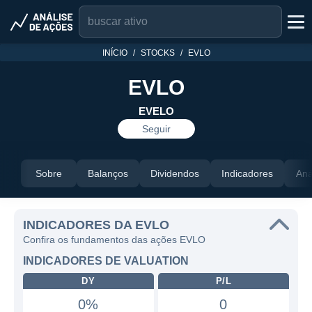
INÍCIO
STOCKS
EVLO
EVLO
EVELO
Seguir
Sobre
Balanços
Dividendos
Indicadores
Aná
INDICADORES DA EVLO
Confira os fundamentos das ações EVLO
INDICADORES DE VALUATION
DY
P/L
0%
0