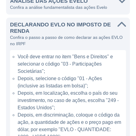
únicas que envolvem a modulação da
ANÁLISE DAS AÇÕES EVELO
Confira a análise fundamentalista das ações Evelo
microbiota intestinal.
A Evelo concentrava suas pesquisas no
DECLARANDO EVLO NO IMPOSTO DE
desenvolvimento de produtos terapêuticos
RENDA
Confira o passo a passo de como declarar as ações EVLO
baseados em microrganismos,
no IRPF
especialmente os que habitam o trato
gastrointestinal. Ao explorar o impacto que
Você deve entrar no item "Bens e Direitos" e
essas comunidades de microrganismos têm
selecionar o código "03 - Participações
no corpo humano, a empresa busca criar
Societárias";
terapias que não apenas tratem os sintomas
Depois, selecione o código "01 - Ações
(inclusive as listadas em bolsa)";
das doenças, mas que também ofereçam
Depois, em localização, escolha o país do seu
soluções duradouras, atacando a origem dos
investimento, no caso de ações, escolha "249 -
problemas de saúde.
Estados Unidos";
Depois, em discriminação, coloque o código da
ATUAÇÃO DA EVELO
ação, a quantidade de ações e o preço pago em
dólar, por exemplo "EVLO - QUANTIDADE:
A Evelo principalmente foca no tratamento