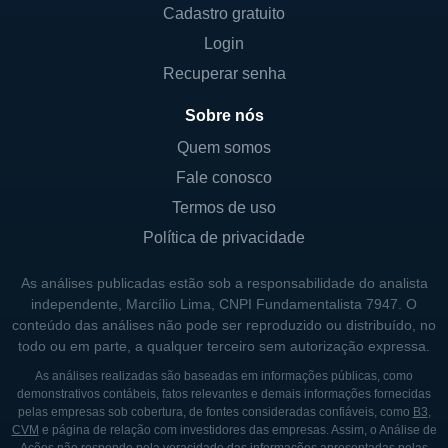
Cadastro gratuito
humana estão interligadas de maneiras
Login
complexas e fascinantes.
Recuperar senha
O pipeline da Evelo contém produtos em
diferentes fases de ensaios clínicos, o que é
Sobre nós
crucial para determinar a eficácia e a
Quem somos
segurança das novas terapias proposta. Ao
Fale conosco
se aprofundar em investigações científicas e
Termos de uso
ensaios clínicos rigorosos, a Evelo visa não
Política de privacidade
apenas a aprovação regulatória, mas
também a confiança de médicos e pacientes
As análises publicadas estão sob a responsabilidade do analista
em suas soluções de saúde.
independente, Marcílio Lima, CNPI Fundamentalista 7947. O
conteúdo das análises não pode ser reproduzido ou distribuído, no
todo ou em parte, a qualquer terceiro sem autorização expressa.
HISTÓRICO DA EVELO
As análises realizadas são baseadas em informações públicas, como
demonstrativos contábeis, fatos relevantes e demais informações fornecidas
A Evelo Biosciences foi fundada em 2015 e
pelas empresas sob cobertura, de fontes consideradas confiáveis, como
B3
,
rapidamente ganhou destaque no setor
CVM
e página de relação com investidores das empresas. Assim, o Análise de