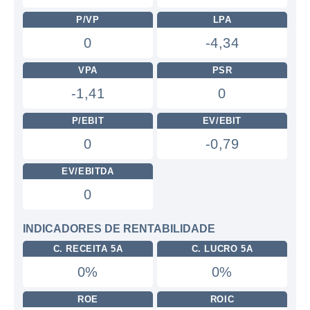
P/VP
LPA
0
-4,34
VPA
PSR
-1,41
0
P/EBIT
EV/EBIT
0
-0,79
EV/EBITDA
0
INDICADORES DE RENTABILIDADE
C. RECEITA 5A
C. LUCRO 5A
0%
0%
ROE
ROIC