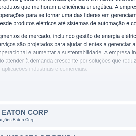
produtos que melhoram a eficiência energética. A empre
operações para se tornar uma das líderes em gerencia
desde produtos elétricos até sistemas de automação e co
mentos de mercado, incluindo gestão de energia elétrica
erviços são projetados para ajudar clientes a gerenciar 
a operacional e aumentar a sustentabilidade. A empresa 
ndo atender à demanda crescente por soluções que red
licações industriais e comerciais.
o da Eaton é o gerenciamento de energia, onde oferece
formadores, sistemas de energia ininterrupta (UPS) e so
S EATON CORP
 a transferência e manejo seguro e eficiente da eletrici
s ações Eaton Corp
nfraestrutura.