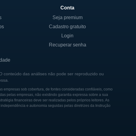
Conta
s
Seja premium
 Nova York e, portanto,
os
Cadastro gratuito
ropriedade dispersa de ações,
nhum controle acionário
Login
ar o valor para os acionistas
Recuperar senha
idade
dade e presença no mercado.
eu portfólio de produtos,
 O conteúdo das análises não pode ser reproduzido ou
essa.
 há registros de
as empresas sob cobertura, de fontes consideradas confiáveis, como
das pelas empresas, não existindo garantia expressa sobre a sua
tégia financeiras deve ser realizadas pelos próprios leitores. As
e independência e autonomia seguidas pelas diretrizes da Instrução
te como uma fabricante de
perações e se transformou em
 orgânico e aquisições