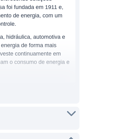
sa foi fundada em 1911 e,
mento de energia, com um
ntrole.
, hidráulica, automotiva e
a energia de forma mais
investe continuamente em
uzam o consumo de energia e
 uma ampla gama de produtos,
luções de automação. Esses
dade em várias aplicações