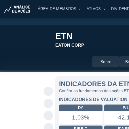
ÁREA DE MEMBROS
ATIVOS
DIVIDEN
ETN
EATON CORP
Sobre
B
INDICADORES DA ET
Confira os fundamentos das ações E
INDICADORES DE VALUATION
DY
P/
1,03%
42,
P/EBIT
EV/E