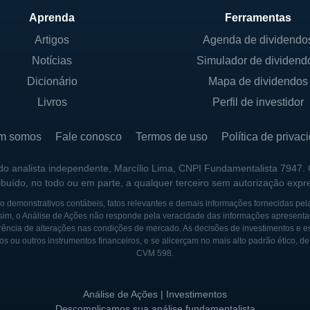
IPAIS SÓCIOS
Aprenda
Ferramentas
Artigos
Agenda de dividendo
presa de capital aberto, listada na Bolsa de Valores de
Notícias
Simulador de dividend
onistas. A estrutura de controle é caracterizada pela p
tucionais possuindo participações significativas, mas ne
Dicionário
Mapa de dividendos
a à Eaton uma governança corporativa que busca maximiz
Livros
Perfil de investidor
ades de seus clientes.
m somos
Fale conosco
Termos de uso
Política de privac
assou por várias aquisições que ampliaram sua capaci
empresas que complementam suas operações e expandem s
 do analista independente, Marcílio Lima, CNPI Fundamentalista 7947.
ribuído, no todo ou em parte, a qualquer terceiro sem autorização expr
asse o caminho em inovação e eficiência. Entretanto, não
 do governo como acionista da Eaton.
 demonstrativos contábeis, fatos relevantes e demais informações fornecidas pel
sim, o Análise de Ações não responde pela veracidade das informações apresenta
ência de alterações nas condições de mercado. As decisões de investimentos e estra
os ou outros instrumentos financeiros, e se alicerçam no mais alto padrão ético, d
CVM 598.
dada em 1911 por Joseph Eaton e sua equipe, inicialmen
Com o passar do tempo, a empresa diversificou suas o
Análise de Ações | Investimentos
e gerenciamento de energia. Através de um crescimento
Descomplicamos sua análise fundamentalista