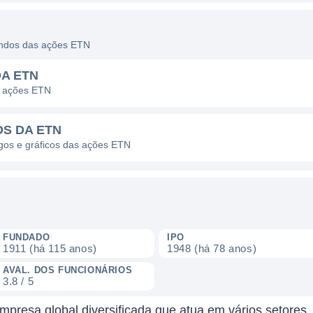
dendos das ações ETN
DA ETN
s ações ETN
OS DA ETN
agos e gráficos das ações ETN
FUNDADO
IPO
1911 (há 115 anos)
1948 (há 78 anos)
AVAL. DOS FUNCIONÁRIOS
3.8 / 5
presa global diversificada que atua em vários setores