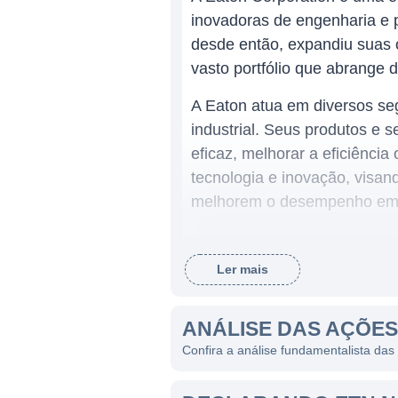
inovadoras de engenharia e 
desde então, expandiu suas 
vasto portfólio que abrange 
A Eaton atua em diversos seg
industrial. Seus produtos e s
eficaz, melhorar a eficiênci
tecnologia e inovação, visa
melhorem o desempenho em ap
ATUAÇÃO DA EATON
Ler mais
O setor principal de atuaçã
incluindo disjuntores, trans
ANÁLISE DAS AÇÕE
produtos são essenciais para
Confira a análise fundamentalista da
industriais, comerciais e de i