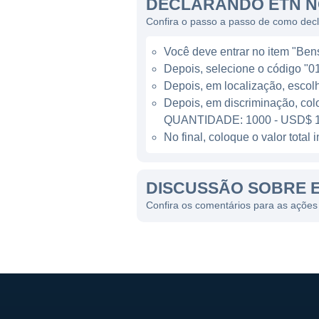
A Eaton também se destaca no
DECLARANDO ETN N
e na segurança de veículos 
Confira o passo a passo de como dec
de potência até componentes
Você deve entrar no item "Bens 
maneira proeminente na indús
Depois, selecione o código "01
Depois, em localização, escol
PRESENÇA GLOBAL E LI
Depois, em discriminação, col
QUANTIDADE: 1000 - USD$ 1
A Eaton tem uma presença m
No final, coloque o valor tota
permite à empresa aproveita
em diversas indústrias. A e
DISCUSSÃO SOBRE 
transporte, garantindo que s
Confira os comentários para as ações
Suas linhas de negócios são 
Mobilidade. A divisão de Sol
fornecimento e gerenciamento
para aplicações industriais.
tecnologias inovadoras para 