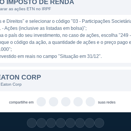
 setor de mobilidade, fornecendo soluções e dispositiv
O IMPOSTO DE RENDA
automotivos. A empresa oferece uma gama de produtos, 
larar as ações ETN no IRPF
 hidráulicos usados em veículos e equipamentos pesado
e Direitos" e selecionar o código "03 - Participações Societári
tria automotiva, onde a inovação e a eficiência de com
 - Ações (inclusive as listadas em bolsa)";
ha o país do seu investimento, no caso de ações, escolha "249 
NHAS DE NEGÓCIO
oque o código da ação, a quantidade de ações e o preço pago 
000";
undial, operando em mais de 175 países ao redor do m
l investido em reais no campo "Situação em 31/12".
r diferentes mercados e atender a uma ampla variedade 
mpresa atende a setores como construção, saúde, data c
EATON CORP
uas soluções sejam aplicáveis em um contexto global.
 Eaton Corp
organizadas principalmente em três divisões: Soluções E
uções Elétricas é responsável por oferecer produtos e se
compartilhe em
suas redes
 de energia elétrica, enquanto a divisão Hidráulica fo
 Já a divisão de Mobilidade se concentra no setor autom
melhorar a eficiência de veículos e equipamentos.