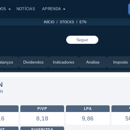
DOS
NOTÍCIAS
APRENDA
INÍCIO
STOCKS
ETN
Seguir
alanços
Dividendos
Indicadores
Análise
Imposto
N
TN
L
P/VP
LPA
16
8,18
9,86
5
BIT
EV/EBITDA