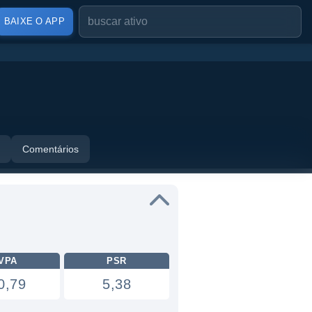
BAIXE O APP
Comentários
VPA
PSR
0,79
5,38