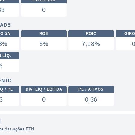
38
0
DADE
RO 5A
ROE
ROIC
GIRO
73%
5%
7,18%
 LÍQ.
%
ENTO
Q / PL
DÍV. LIQ / EBITDA
PL / ATIVOS
3
0
0,36
N
icos das ações ETN