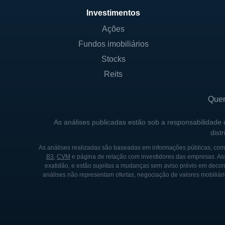
CONTROLADORES E PRINC
Investimentos
Ações
A Eaton Corporation é uma em
Fundos imobiliários
possui uma ampla base de aci
com vários investidores insti
Stocks
majoritário. Isso proporcion
Reits
enquanto atende às necessid
Que
Historicamente, a empresa p
Isso inclui a aquisição de 
As análises publicadas estão sob a responsabilidade
dist
permitindo que a Eaton lider
participações significativas
As análises realizadas são baseadas em informações públicas, como
B3
,
CVM
e página de relação com investidores das empresas. As
exatidão, e estão sujeitas a mudanças sem aviso prévio em decorr
análises não representam ofertas, negociação de valores mobiliári
HISTÓRIA DA EATON
A Eaton Corporation foi fun
componentes para veículos. 
um fornecedor de soluções d