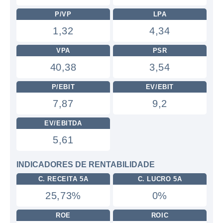
P/VP
LPA
1,32
4,34
VPA
PSR
40,38
3,54
P/EBIT
EV/EBIT
7,87
9,2
EV/EBITDA
5,61
INDICADORES DE RENTABILIDADE
C. RECEITA 5A
C. LUCRO 5A
25,73%
0%
ROE
ROIC