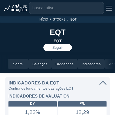
INÍCIO
STOCKS
EQT
EQT
EQT
Seguir
Sobre
Balanços
Dividendos
Indicadores
Aná
INDICADORES DA EQT
Confira os fundamentos das ações EQT
INDICADORES DE VALUATION
DY
P/L
1,22%
12,29