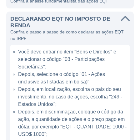
Confira a análise fundamentalista das ações EQT
horizontal, que permitem acessar as vastas
reservas de gás natural localizadas em
DECLARANDO EQT NO IMPOSTO DE
formações geológicas, como a formação
RENDA
Marcellus, uma das mais ricas do mundo.
Confira o passo a passo de como declarar as ações EQT
no IRPF
O foco da EQT é a extração de gás natural,
um recurso considerado mais limpo em
Você deve entrar no item "Bens e Direitos" e
comparação com outros combustíveis
selecionar o código "03 - Participações
fósseis, como o carvão, gerando menos
Societárias";
emissões de gases de efeito estufa. A
Depois, selecione o código "01 - Ações
(inclusive as listadas em bolsa)";
empresa se beneficia do aumento da
Depois, em localização, escolha o país do seu
demanda por gás natural, tanto para
investimento, no caso de ações, escolha "249 -
abastecimento doméstico quanto para a
Estados Unidos";
geração de eletricidade. Com essa
Depois, em discriminação, coloque o código da
abordagem, a EQT busca alinhar suas
ação, a quantidade de ações e o preço pago em
operações com as tendências de
dólar, por exemplo "EQT - QUANTIDADE: 1000 -
sustentabilidade e compromisso com a
USD$ 1000";