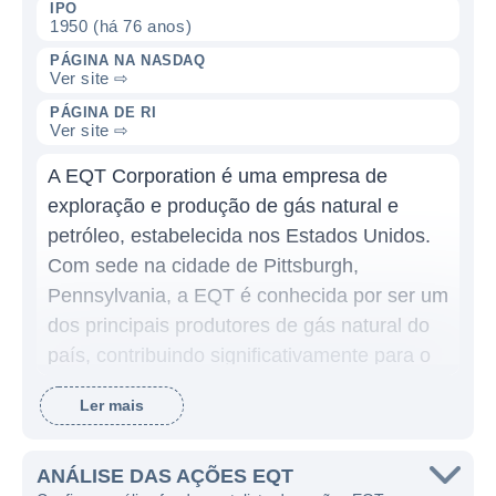
IPO
1950 (há 76 anos)
PÁGINA NA NASDAQ
Ver site ⇨
PÁGINA DE RI
Ver site ⇨
A EQT Corporation é uma empresa de
exploração e produção de gás natural e
petróleo, estabelecida nos Estados Unidos.
Com sede na cidade de Pittsburgh,
Pennsylvania, a EQT é conhecida por ser um
dos principais produtores de gás natural do
país, contribuindo significativamente para o
fornecimento de energia no mercado norte-
Ler mais
americano. A empresa se destaca na
utilização de tecnologias avançadas de
fraturamento hidráulico e perfuração
ANÁLISE DAS AÇÕES EQT