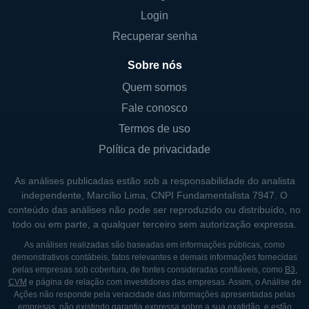
Login
gás natural e petróleo. A empresa também
investe em projetos de infraestrutura para
Recuperar senha
garantir a eficiência no transporte e
Sobre nós
distribuição dos recursos extraídos. A EQT,
Quem somos
por meio de suas operações, participa de
Fale conosco
toda a cadeia de valor do gás natural, o que
contribui para sua posição como líder no
Termos de uso
setor.
Política de privacidade
Além das atividades primárias de produção,
As análises publicadas estão sob a responsabilidade do analista
a EQT também se envolve em práticas de
independente, Marcílio Lima, CNPI Fundamentalista 7947. O
conteúdo das análises não pode ser reproduzido ou distribuído, no
sustentabilidade e responsabilidade
todo ou em parte, a qualquer terceiro sem autorização expressa.
ambiental. A empresa tem investido em
As análises realizadas são baseadas em informações públicas, como
tecnologias que minimizam os impactos
demonstrativos contábeis, fatos relevantes e demais informações fornecidas
ambientais de suas operações, buscando
pelas empresas sob cobertura, de fontes consideradas confiáveis, como
B3
,
CVM
e página de relação com investidores das empresas. Assim, o Análise de
atender aos padrões regulatórios e às
Ações não responde pela veracidade das informações apresentadas pelas
expectativas da sociedade em relação à
empresas, não existindo garantia expressa sobre a sua exatidão, e estão