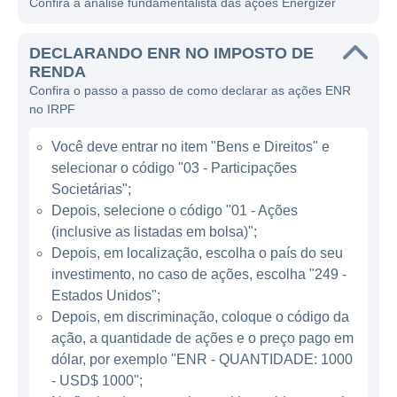
Confira a análise fundamentalista das ações Energizer
A Energizer atua principalmente no setor de
consumo, oferecendo uma ampla gama de
DECLARANDO ENR NO IMPOSTO DE
produtos, como baterias alcalinas e de lítio,
RENDA
Confira o passo a passo de como declarar as ações ENR
lanternas e outros dispositivos de
no IRPF
iluminação. A empresa é conhecida por
algumas marcas icônicas, como Energizer e
Você deve entrar no item "Bens e Direitos" e
Eveready, que ganharam a confiança do
selecionar o código "03 - Participações
consumidor ao longo dos anos. Além disso, a
Societárias";
Energizer está constantemente investindo
Depois, selecione o código "01 - Ações
(inclusive as listadas em bolsa)";
em pesquisa e desenvolvimento para
Depois, em localização, escolha o país do seu
aprimorar seus produtos e atender às
investimento, no caso de ações, escolha "249 -
crescentes demandas do mercado.
Estados Unidos";
Depois, em discriminação, coloque o código da
ATUAÇÃO DA ENERGIZER
ação, a quantidade de ações e o preço pago em
dólar, por exemplo "ENR - QUANTIDADE: 1000
A Energizer opera em diversos países ao
- USD$ 1000";
redor do mundo, tornando-se uma marca