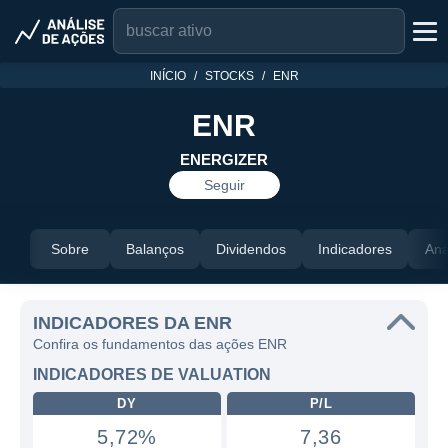
INÍCIO
STOCKS
ENR
ENR
ENERGIZER
Seguir
Sobre
Balanços
Dividendos
Indicadores
Aná
INDICADORES DA ENR
Confira os fundamentos das ações ENR
INDICADORES DE VALUATION
DY
P/L
5,72%
7,36