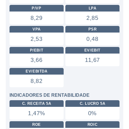
P/VP
LPA
8,29
2,85
VPA
PSR
2,53
0,48
P/EBIT
EV/EBIT
3,66
11,67
EV/EBITDA
8,82
INDICADORES DE RENTABILIDADE
C. RECEITA 5A
C. LUCRO 5A
1,47%
0%
ROE
ROIC