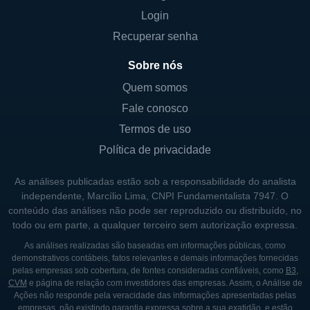
Login
lanternas e outros dispositivos de
iluminação, que se tornaram essenciais na
Recuperar senha
vida moderna.
Sobre nós
Sua linha de produtos é reconhecida pela
Quem somos
durabilidade e eficiência, o que faz da
Fale conosco
Energizer uma escolha preferencial para
Termos de uso
muitos consumidores. Além de focar em
Política de privacidade
produtos de alta performance, a empresa
também se compromete com práticas de
As análises publicadas estão sob a responsabilidade do analista
negócios sustentáveis, visando reduzir seu
independente, Marcílio Lima, CNPI Fundamentalista 7947. O
conteúdo das análises não pode ser reproduzido ou distribuído, no
impacto ambiental através da utilização de
todo ou em parte, a qualquer terceiro sem autorização expressa.
componentes recicláveis e do
As análises realizadas são baseadas em informações públicas, como
desenvolvimento de processos de fabricação
demonstrativos contábeis, fatos relevantes e demais informações fornecidas
mais limpos.
pelas empresas sob cobertura, de fontes consideradas confiáveis, como
B3
,
CVM
e página de relação com investidores das empresas. Assim, o Análise de
Ações não responde pela veracidade das informações apresentadas pelas
empresas, não existindo garantia expressa sobre a sua exatidão, e estão