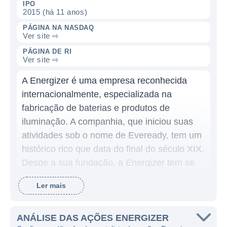
IPO
2015 (há 11 anos)
PÁGINA NA NASDAQ
Ver site ⇨
PÁGINA DE RI
Ver site ⇨
A Energizer é uma empresa reconhecida
internacionalmente, especializada na
fabricação de baterias e produtos de
iluminação. A companhia, que iniciou suas
atividades sob o nome de Eveready, tem um
histórico rico que data do final do século XIX.
Desde a sua fundação, a Energizer tem se
destacado pela inovação e qualidade dos
Ler mais
seus produtos, focando não apenas na
eficiência energética, mas também buscando
soluções sustentáveis para suas operações.
ANÁLISE DAS AÇÕES ENERGIZER