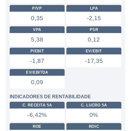
P/VP
LPA
0,35
-2,15
VPA
PSR
5,38
0,12
P/EBIT
EV/EBIT
-1,87
-17,35
EV/EBITDA
0,09
INDICADORES DE RENTABILIDADE
C. RECEITA 5A
C. LUCRO 5A
-6,42%
0%
ROE
ROIC