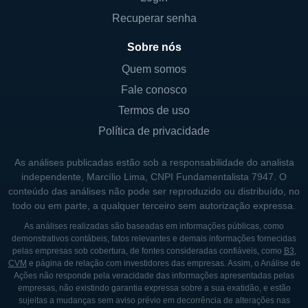
Recuperar senha
Atualmente, a empresa tem alcançado uma
crescente aceitação em diversas instituições
Sobre nós
de saúde ao redor do mundo, devido à
Quem somos
eficácia e inovação de seus produtos. O uso
Fale conosco
dos exoesqueletos robóticos tem se
Termos de uso
expandido, permitindo que mais pacientes
Política de privacidade
tenham acesso a tratamentos de mobilidade
que antes eram limitados.
As análises publicadas estão sob a responsabilidade do analista
independente, Marcílio Lima, CNPI Fundamentalista 7947. O
Além disso, a Ekso Bionics tem cultivado
conteúdo das análises não pode ser reproduzido ou distribuído, no
parcerias com diferentes universidades e
todo ou em parte, a qualquer terceiro sem autorização expressa.
centros de pesquisa, o que contribui para o
As análises realizadas são baseadas em informações públicas, como
demonstrativos contábeis, fatos relevantes e demais informações fornecidas
desenvolvimento de novas tecnologias e
pelas empresas sob cobertura, de fontes consideradas confiáveis, como
B3
,
amplia o conhecimento na área de
CVM
e página de relação com investidores das empresas. Assim, o Análise de
Ações não responde pela veracidade das informações apresentadas pelas
reabilitação e assistência. Essas
empresas, não existindo garantia expressa sobre a sua exatidão, e estão
colaborações são vitais para o avanço das
sujeitas a mudanças sem aviso prévio em decorrência de alterações nas