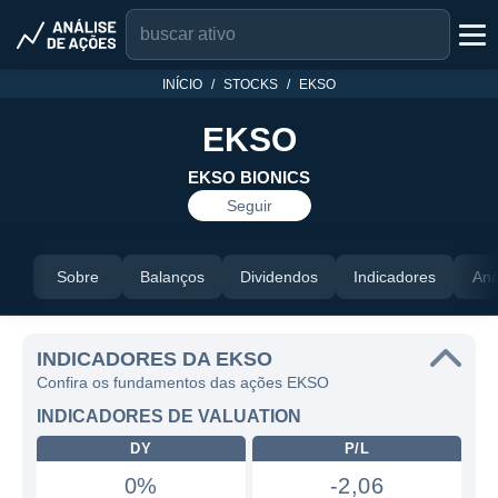
INÍCIO
STOCKS
EKSO
EKSO
EKSO BIONICS
Seguir
Sobre
Balanços
Dividendos
Indicadores
Aná
INDICADORES DA EKSO
Confira os fundamentos das ações EKSO
INDICADORES DE VALUATION
DY
P/L
0%
-2,06