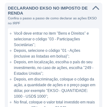
enfrentam desafios de mobilidade, seja
DECLARANDO EKSO NO IMPOSTO DE
decorrente de lesões, doenças neurológicas
RENDA
Confira o passo a passo de como declarar as ações EKSO
ou condições musculares. Através de seus
no IRPF
produtos, como o exoesqueleto EksoGT, a
empresa permite que pacientes se levantem,
Você deve entrar no item "Bens e Direitos" e
caminhem e melhorem sua força muscular,
selecionar o código "03 - Participações
sendo uma ferramenta importante para
Societárias";
fisioterapia e reabilitação.
Depois, selecione o código "01 - Ações
(inclusive as listadas em bolsa)";
Depois, em localização, escolha o país do seu
ATUAÇÃO DA EKSO BIONICS
investimento, no caso de ações, escolha "249 -
Estados Unidos";
A Ekso Bionics atua principalmente no setor
Depois, em discriminação, coloque o código da
de saúde, mais especificamente na área de
ação, a quantidade de ações e o preço pago em
reabilitação, onde seus exoesqueletos
dólar, por exemplo "EKSO - QUANTIDADE:
robóticos têm sido utilizados tanto em
1000 - USD$ 1000";
ambientes hospitalares quanto em clínicas
No final, coloque o valor total investido em reais
especializadas. A empresa desenvolve