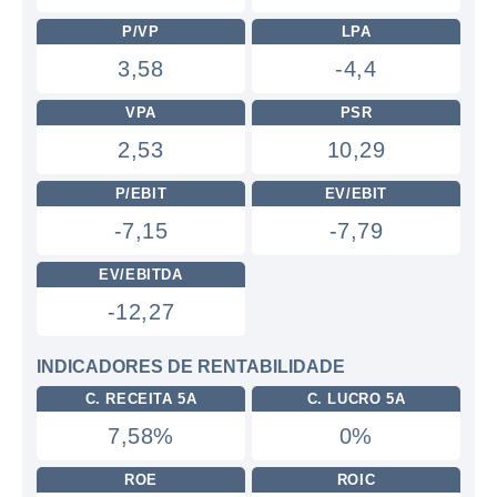
P/VP
LPA
3,58
-4,4
VPA
PSR
2,53
10,29
P/EBIT
EV/EBIT
-7,15
-7,79
EV/EBITDA
-12,27
INDICADORES DE RENTABILIDADE
C. RECEITA 5A
C. LUCRO 5A
7,58%
0%
ROE
ROIC