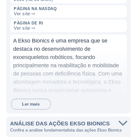
PÁGINA NA NASDAQ
Ver site ⇨
PÁGINA DE RI
Ver site ⇨
A Ekso Bionics é uma empresa que se
destaca no desenvolvimento de
exoesqueletos robóticos, focando
principalmente na reabilitação e mobilidade
de pessoas com deficiência física. Com uma
abordagem inovadora e tecnológica, a Ekso
Bionics busca proporcionar autonomia e
qualidade de vida para seus usuários,
Ler mais
utilizando robótica avançada para auxiliar na
recuperação motora.
ANÁLISE DAS AÇÕES EKSO BIONICS
A empresa foi fundada com a missão de
Confira a análise fundamentalista das ações Ekso Bionics
transformar a vida de indivíduos que